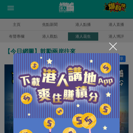
主頁
焦點新聞
港人點播
港人直播
有聲專欄
港人觀點
港人花生
港人博評
【今日網圖】鼓勵兩岸往來
讚好
26
分享