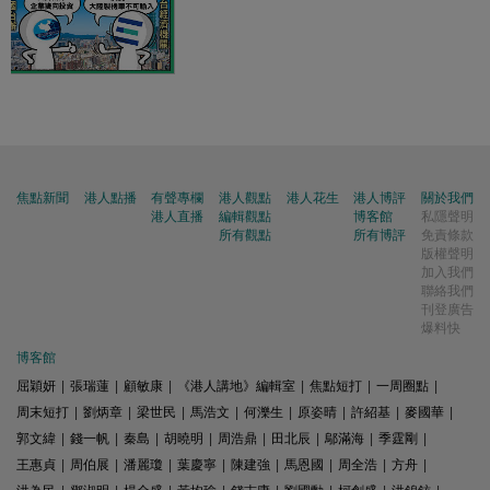
焦點新聞
港人點播
有聲專欄
港人觀點
港人花生
港人博評
關於我們
港人直播
編輯觀點
博客館
私隱聲明
所有觀點
所有博評
免責條款
版權聲明
加入我們
聯絡我們
刊登廣告
爆料快
博客館
屈穎妍
|
張瑞蓮
|
顧敏康
|
《港人講地》編輯室
|
焦點短打
|
一周圈點
|
周末短打
|
劉炳章
|
梁世民
|
馬浩文
|
何濼生
|
原姿晴
|
許紹基
|
麥國華
|
郭文緯
|
錢一帆
|
秦島
|
胡曉明
|
周浩鼎
|
田北辰
|
鄔滿海
|
季霆剛
|
王惠貞
|
周伯展
|
潘麗瓊
|
葉慶寧
|
陳建強
|
馬恩國
|
周全浩
|
方舟
|