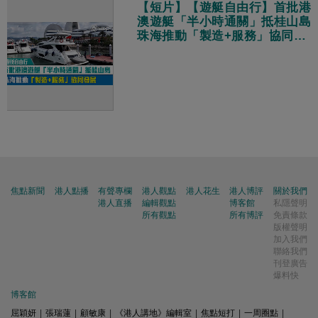
【短片】【遊艇自由行】首批港
澳遊艇「半小時通關」抵桂山島
珠海推動「製造+服務」協同發
展
焦點新聞
港人點播
有聲專欄
港人觀點
港人花生
港人博評
關於我們
港人直播
編輯觀點
博客館
私隱聲明
所有觀點
所有博評
免責條款
版權聲明
加入我們
聯絡我們
刊登廣告
爆料快
博客館
屈穎妍
|
張瑞蓮
|
顧敏康
|
《港人講地》編輯室
|
焦點短打
|
一周圈點
|