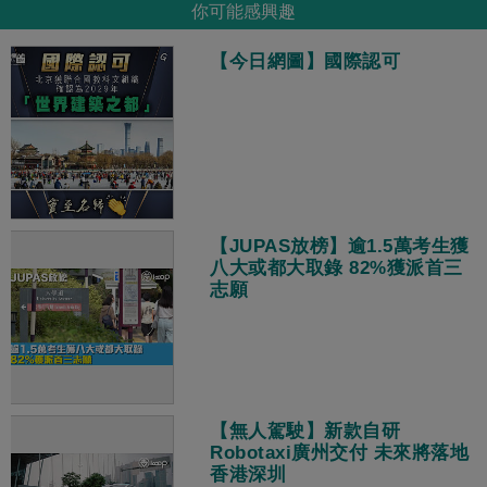
你可能感興趣
【今日網圖】國際認可
【JUPAS放榜】逾1.5萬考生獲
八大或都大取錄 82%獲派首三
志願
【無人駕駛】新款自研
Robotaxi廣州交付 未來將落地
香港深圳