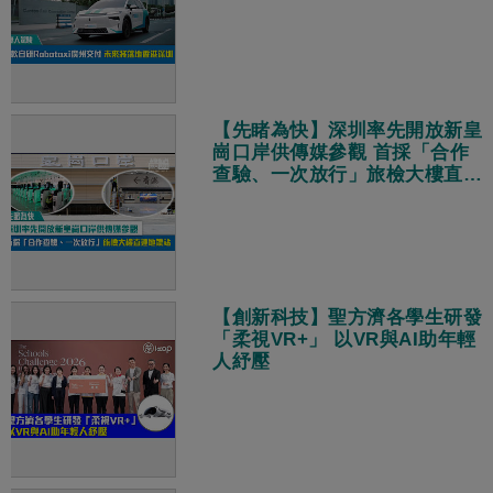
【先睹為快】深圳率先開放新皇
崗口岸供傳媒參觀 首採「合作
查驗、一次放行」旅檢大樓直連
地鐵站
【創新科技】聖方濟各學生研發
「柔視VR+」 以VR與AI助年輕
人紓壓