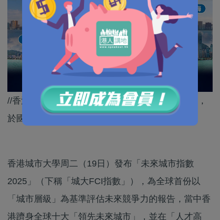
//香港在引進、培育及集聚創新人才方面表現突出，
於國際協作方面更位居全球主要灣區城市之首。//
香港城市大學周二（19日）發布「未來城市指數
2025」（下稱「城大FCI指數」），為全球首份以
「城市層級」為基準評估未來競爭力的報告，當中香
港躋身全球十大「領先未來城市」，並在「人才高