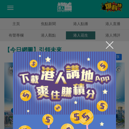
主頁
焦點新聞
港人點播
港人直播
有聲專欄
港人觀點
港人花生
港人博評
【今日網圖】引領未來
讚好
19
分享