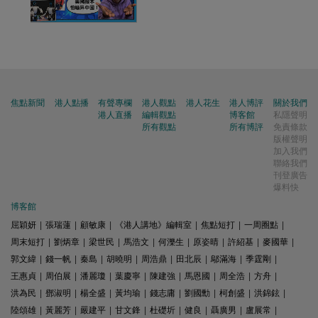
焦點新聞
港人點播
有聲專欄
港人觀點
港人花生
港人博評
關於我們
港人直播
編輯觀點
博客館
私隱聲明
所有觀點
所有博評
免責條款
版權聲明
加入我們
聯絡我們
刊登廣告
爆料快
博客館
屈穎妍
|
張瑞蓮
|
顧敏康
|
《港人講地》編輯室
|
焦點短打
|
一周圈點
|
周末短打
|
劉炳章
|
梁世民
|
馬浩文
|
何濼生
|
原姿晴
|
許紹基
|
麥國華
|
郭文緯
|
錢一帆
|
秦島
|
胡曉明
|
周浩鼎
|
田北辰
|
鄔滿海
|
季霆剛
|
王惠貞
|
周伯展
|
潘麗瓊
|
葉慶寧
|
陳建強
|
馬恩國
|
周全浩
|
方舟
|
洪為民
|
鄧淑明
|
楊全盛
|
黃均瑜
|
錢志庸
|
劉國勳
|
柯創盛
|
洪錦鉉
|
陸頌雄
|
黃麗芳
|
嚴建平
|
甘文鋒
|
杜礎圻
|
健良
|
聶廣男
|
盧展常
|