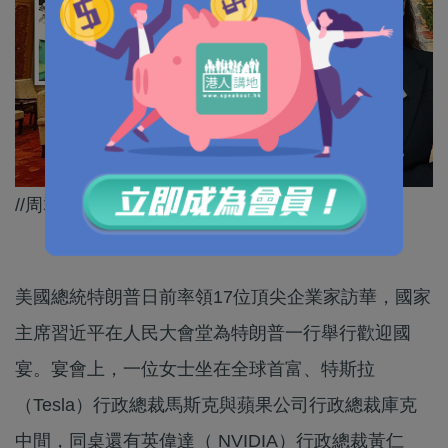
//周群飛嘅出身絕對可以用「傳奇」嚟形容！//
美國總統特朗普日前率領17位頂尖企業家訪華，國家
主席習近平在人民大會堂為特朗普一行舉行歡迎國
宴。宴會上，一位女士坐在全球首富、特斯拉
（Tesla）行政總裁馬斯克與蘋果公司行政總裁庫克
中間，同桌還有英偉達（ NVIDIA）行政總裁黃仁