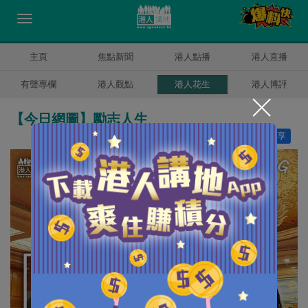
主頁
焦點新聞
港人點播
港人直播
有聲專欄
港人觀點
港人花生
港人博評
【今日網圖】勵志人生
讚好
16
分享