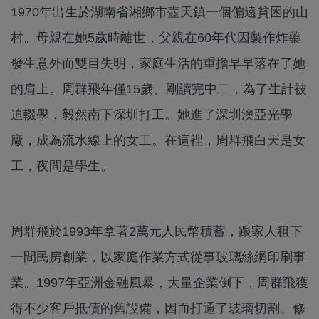
1970年出生於湖南省湘鄉市壺天鎮一個偏遠貧困的山
村。母親在她5歲時離世，父親在60年代因製作炸藥
發生意外而雙目失明，家庭生活的重擔早早落在了她
的肩上。周群飛年僅15歲、剛讀完中二，為了生計被
迫輟學，毅然南下深圳打工。她進了深圳澳亞光學
廠，成為流水線上的女工。在這裡，周群飛白天是女
工，夜間是學生。
周群飛於1993年拿著2萬元人民幣積蓄，跟家人租下
一間民房創業，以家庭作業方式從事玻璃絲網印刷事
業。1997年亞洲金融風暴，大量企業倒下，周群飛獲
得不少客戶抵債的舊設備，因而打通了玻璃切割、修