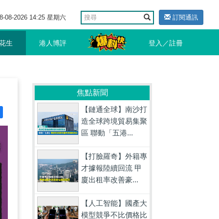
8-08-2026 14:25 星期六
訂閱通訊
花生
港人博評
登入／註冊
焦點新聞
【鏈通全球】南沙打
造全球跨境貿易集聚
區 聯動「五港...
【打臉羅奇】外籍專
才據報陸續回流 甲
廈出租率改善豪...
【人工智能】國產大
模型競爭不比價格比