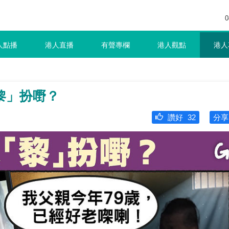
0
人點播
港人直播
有聲專欄
港人觀點
港人
黎」扮嘢？
讚好
32
分享