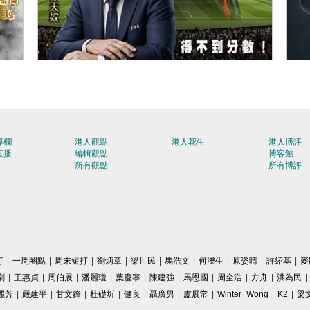
【今日網圖】落力為「美」好？
【
專欄
港人觀點
港人花生
港人博評
直播
編輯觀點
博客館
所有觀點
所有博評
打
|
一周圈點
|
周末短打
|
劉炳章
|
梁世民
|
馬浩文
|
何濼生
|
原姿晴
|
許紹基
|
麥
剛
|
王惠貞
|
周伯展
|
潘麗瓊
|
葉慶寧
|
陳建強
|
馬恩國
|
周全浩
|
方舟
|
洪為民
|
麗芳
|
嚴建平
|
甘文鋒
|
杜礎圻
|
健良
|
聶廣男
|
盧展常
|
Winter Wong
|
K2
|
梁