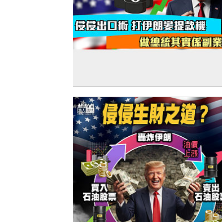
【短片】【笑聞一分錢】侵侵出口術 打
變提款機 做總統其實係副業？