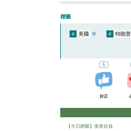
標籤
#
美國
#
特朗普
5
好正
【今日網圖】後果自負