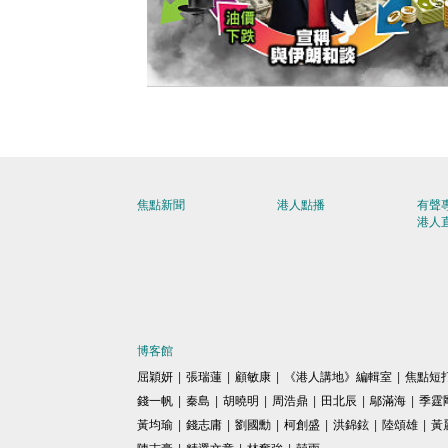
【今日網圖】侵侵生財之道？
焦點新聞
港人點播
有聲
港人
博客館
屈穎妍
|
張瑞蓮
|
顧敏康
|
《港人講地》編輯室
|
焦點短
錢一帆
|
秦島
|
胡曉明
|
周浩鼎
|
田北辰
|
鄔滿海
|
季霆
黃均瑜
|
錢志庸
|
劉國勳
|
柯創盛
|
洪錦鉉
|
陸頌雄
|
黃