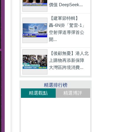
價值 DeepSeek...
【建軍節特輯】
轟-6N掛「驚雷-1」
空射彈道導彈首公
開...
【後顧無憂】港人北
上購物再添新保障
大灣區跨境消費...
精選排行榜
精選觀點
精選博評