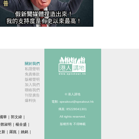
今日網圖】繼續插水！
關於我們
私隱聲明
免責條款
版權聲明
加入我們
聯絡我們
© 港人講地
刊登廣告
爆料快
電郵: speakout@speakout.hk
傳真: 85228041301
國華
|
郭文緯
|
All rights reserved.
鄧淑明
|
楊全盛
|
版權所有 不得轉載
文新
|
羅崑
|
姚銘
|