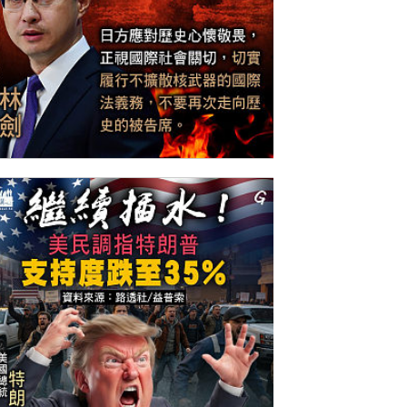
今日網圖】諄諄告誡