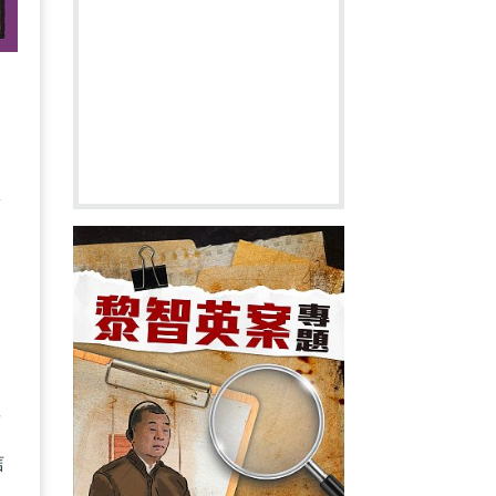
普
，
的
英
信