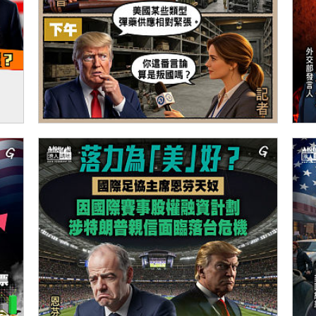
伊朗
【今日網圖】「美」光乍洩？
【