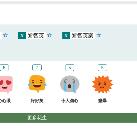
#
黎智英
#
黎智英案
5
7
5
5
心心眼
好好笑
令人傷心
嬲爆
更多花生