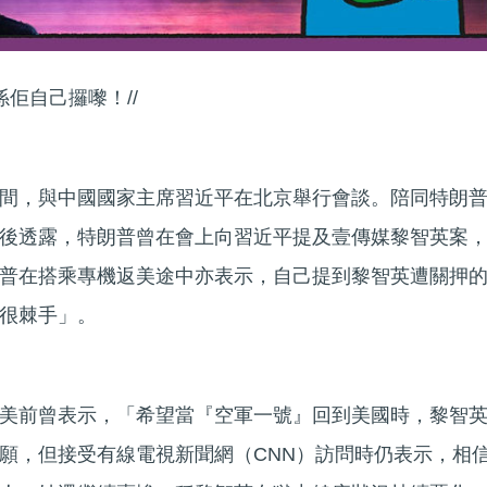
係佢自己攞嚟！//
間，與中國國家主席習近平在北京舉行會談。陪同特朗
後透露，特朗普曾在會上向習近平提及壹傳媒黎智英案
普在搭乘專機返美途中亦表示，自己提到黎智英遭關押
很棘手」。
美前曾表示，「希望當『空軍一號』回到美國時，黎智
願，但接受有線電視新聞網（CNN）訪問時仍表示，相