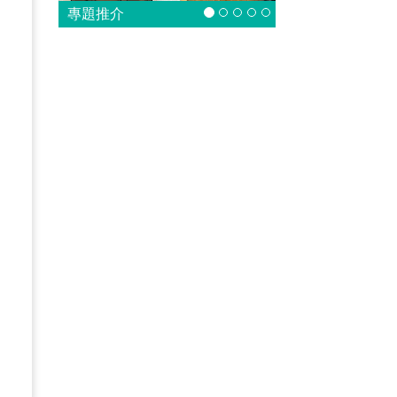
，
專題推介