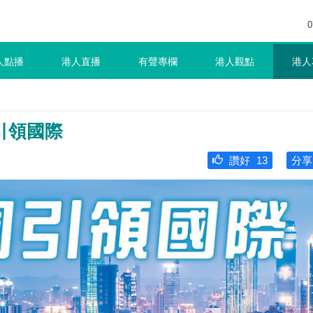
0
人點播
港人直播
有聲專欄
港人觀點
港人
引領國際
讚好
13
分享