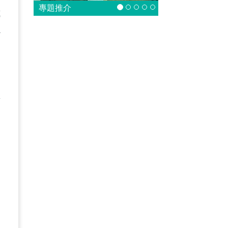
專題推介
試
必
其
，