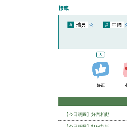
標籤
#
瑞典
#
中國
3
好正
【今日網圖】好言相勸
【今日網圖】打破壟斷