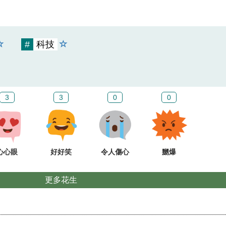
#
科技
3
3
0
0
心心眼
好好笑
令人傷心
嬲爆
更多花生