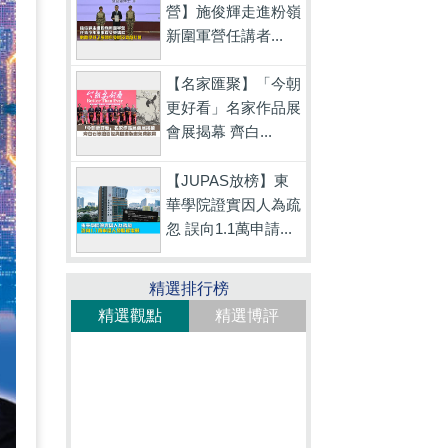
營】施俊輝走進粉嶺
新圍軍營任講者...
【名家匯聚】「今朝
更好看」名家作品展
會展揭幕 齊白...
【JUPAS放榜】東
華學院證實因人為疏
忽 誤向1.1萬申請...
精選排行榜
精選觀點
精選博評