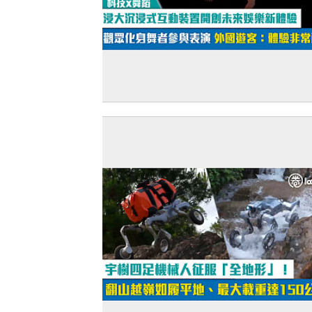
【短片】【科技x舞蹈】浸大沉浸式互動
開創未來娛樂新體驗 觀眾化身舞者參與
外國遊客：體驗非常酷！