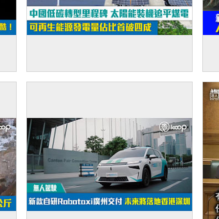
裝置
【短片】中國低碳轉型里程碑 太陽能裝機追
【
表演
平煤電 可再生能源發電量佔比首破四成
筒