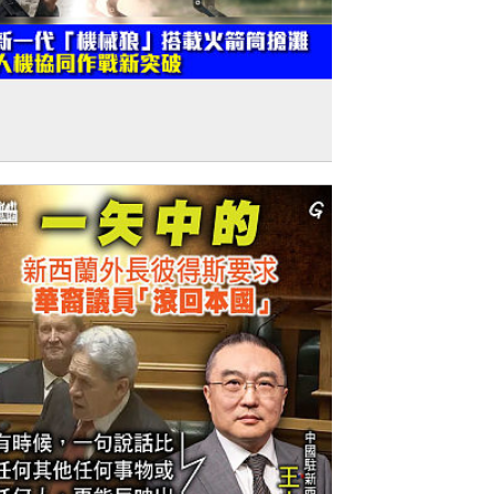
建軍節特輯】新一代「機械狼」搭載火箭
搶灘 人機協同作戰新突破