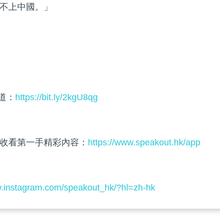
不上中國。」
頻道：
https://bit.ly/2kgU8qg
收看第一手精彩內容：
https://www.speakout.hk/app
w.instagram.com/speakout_hk/?hl=zh-hk