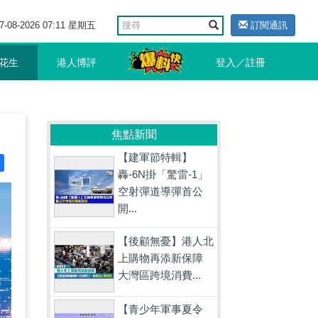
7-08-2026 07:11 星期五
訂閱通訊
花生
港人博評
登入／註冊
焦點新聞
【建軍節特輯】
轟-6N掛「驚雷-1」
空射彈道導彈首公
開...
【後顧無憂】港人北
上購物再添新保障
大灣區跨境消費...
【青少年軍事夏令