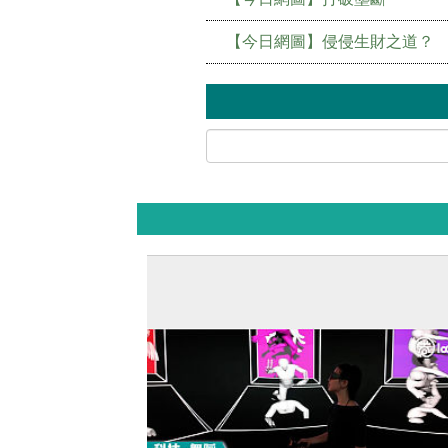
【今日網圖】侵侵生財之道？