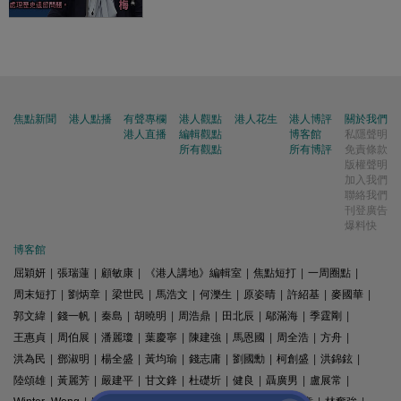
焦點新聞
港人點播
有聲專欄
港人觀點
港人花生
港人博評
關於我們
港人直播
編輯觀點
博客館
私隱聲明
所有觀點
所有博評
免責條款
版權聲明
加入我們
聯絡我們
刊登廣告
爆料快
博客館
屈穎妍
|
張瑞蓮
|
顧敏康
|
《港人講地》編輯室
|
焦點短打
|
一周圈點
|
周末短打
|
劉炳章
|
梁世民
|
馬浩文
|
何濼生
|
原姿晴
|
許紹基
|
麥國華
|
郭文緯
|
錢一帆
|
秦島
|
胡曉明
|
周浩鼎
|
田北辰
|
鄔滿海
|
季霆剛
|
王惠貞
|
周伯展
|
潘麗瓊
|
葉慶寧
|
陳建強
|
馬恩國
|
周全浩
|
方舟
|
洪為民
|
鄧淑明
|
楊全盛
|
黃均瑜
|
錢志庸
|
劉國勳
|
柯創盛
|
洪錦鉉
|
陸頌雄
|
黃麗芳
|
嚴建平
|
甘文鋒
|
杜礎圻
|
健良
|
聶廣男
|
盧展常
|