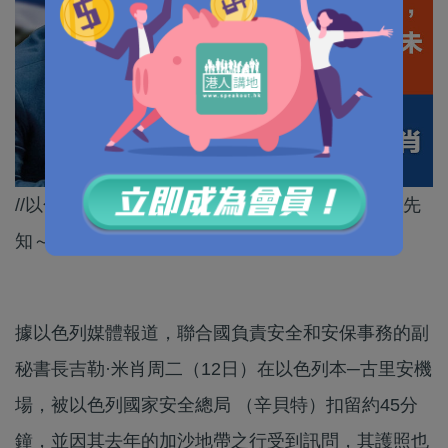
//以色列當局係擺烏龍定係故意刁難，就只有佢哋先
知～//
據以色列媒體報道，聯合國負責安全和安保事務的副
秘書長吉勒·米肖周二（12日）在以色列本─古里安機
場，被以色列國家安全總局 （辛貝特）扣留約45分
鐘，並因其去年的加沙地帶之行受到訊問，其護照也