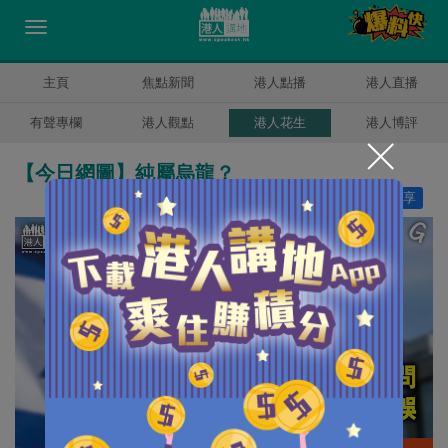
主頁
焦點新聞
港人點播
港人直播
有聲專欄
港人觀點
港人花生
港人博評
【今日網圖】純屬烏龍？
讚好
6
分享