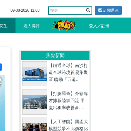
09-08-2026 11:03
訂閱通訊
花生
港人博評
登入／註冊
焦點新聞
【鏈通全球】南沙打
造全球跨境貿易集聚
區 聯動「五港...
【打臉羅奇】外籍專
才據報陸續回流 甲
廈出租率改善豪...
【人工智能】國產大
模型競爭不比價格比