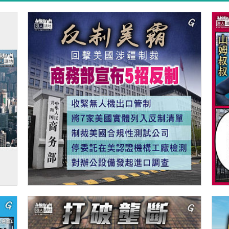
廈出
【今日網圖】反制美霸
【