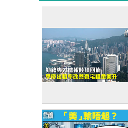
【打臉羅奇】外籍專才據報陸續回流 甲
租率改善豪宅租金回升