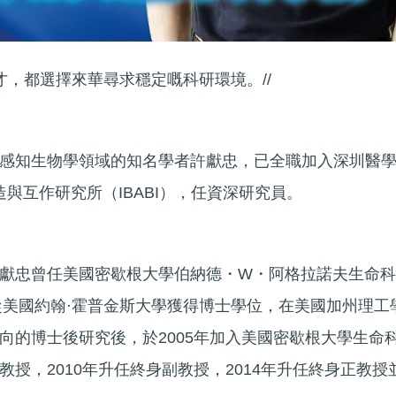
才，都選擇來華尋求穩定嘅科研環境。//
感知生物學領域的知名學者許獻忠，已全職加入深圳醫
造與互作研究所（IBABI），任資深研究員。
獻忠曾任美國密歇根大學伯納德・W・阿格拉諾夫生命科
年從美國約翰·霍普金斯大學獲得博士學位，在美國加州理工
向的博士後研究後，於2005年加入美國密歇根大學生命
授，2010年升任終身副教授，2014年升任終身正教授