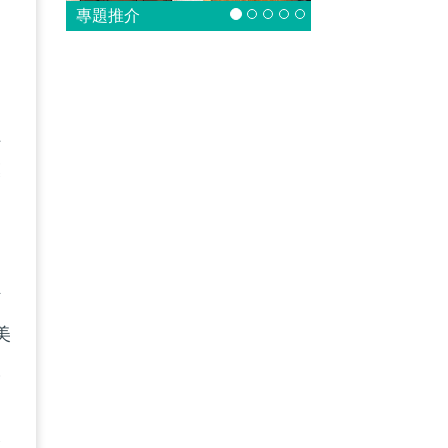
專題推介
蟲
模
材
美
陳
今