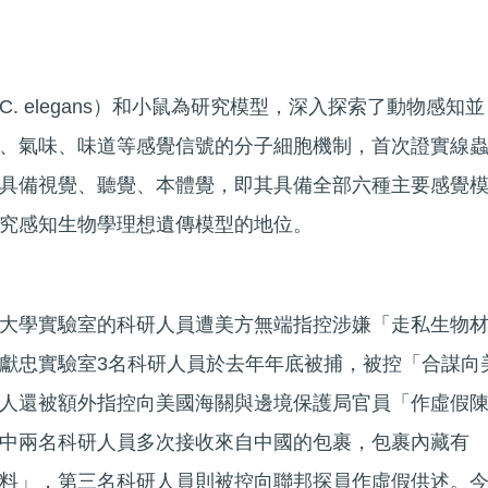
. elegans）和小鼠為研究模型，深入探索了動物感知並
、氣味、味道等感覺信號的分子細胞機制，首次證實線
具備視覺、聽覺、本體覺，即其具備全部六種主要感覺
究感知生物學理想遺傳模型的地位。
大學實驗室的科研人員遭美方無端指控涉嫌「走私生物
獻忠實驗室3名科研人員於去年年底被捕，被控「合謀向
人還被額外指控向美國海關與邊境保護局官員「作虛假
中兩名科研人員多次接收來自中國的包裹，包裹內藏有
料」，第三名科研人員則被控向聯邦探員作虛假供述。