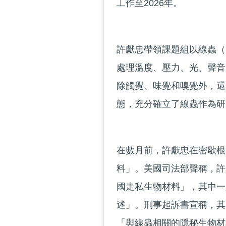
工作至2026年。
許獻忠帶領課題組以線蟲（C
處理溫度、壓力、光、聲音
除觸覺、味覺和嗅覺外，還
態，充分確立了線蟲作為研
在數月前，許獻忠在密歇根
料」。美國司法部聲稱，許
國走私生物材料」，其中一
述」。刑事起訴書宣稱，其
「與線蟲相關的隱秘生物材