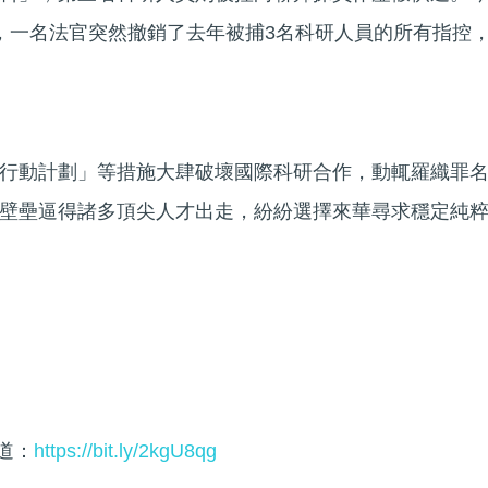
，一名法官突然撤銷了去年被捕3名科研人員的所有指控
行動計劃」等措施大肆破壞國際科研合作，動輒羅織罪
壁壘逼得諸多頂尖人才出走，紛紛選擇來華尋求穩定純
頻道：
https://bit.ly/2kgU8qg