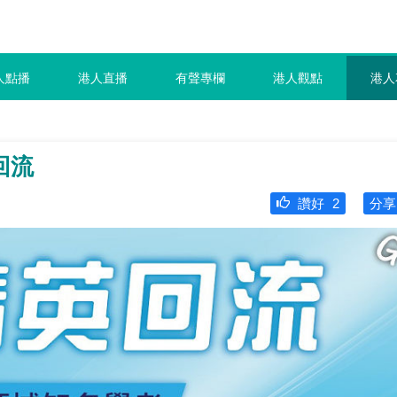
人點播
港人直播
有聲專欄
港人觀點
港人
回流
讚好
2
分享