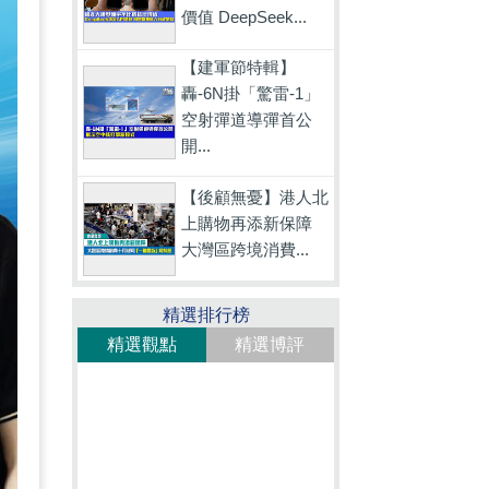
價值 DeepSeek...
【建軍節特輯】
轟-6N掛「驚雷-1」
空射彈道導彈首公
開...
【後顧無憂】港人北
上購物再添新保障
大灣區跨境消費...
精選排行榜
精選觀點
精選博評