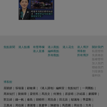
焦點新聞
港人點播
有聲專欄
港人觀點
港人花生
港人博評
關於我們
港人直播
編輯觀點
博客館
私隱聲明
所有觀點
所有博評
免責條款
版權聲明
加入我們
聯絡我們
刊登廣告
爆料快
博客館
屈穎妍
|
張瑞蓮
|
顧敏康
|
《港人講地》編輯室
|
焦點短打
|
一周圈點
|
周末短打
|
劉炳章
|
梁世民
|
馬浩文
|
何濼生
|
原姿晴
|
許紹基
|
麥國華
|
郭文緯
|
錢一帆
|
秦島
|
胡曉明
|
周浩鼎
|
田北辰
|
鄔滿海
|
季霆剛
|
王惠貞
|
周伯展
|
潘麗瓊
|
葉慶寧
|
陳建強
|
馬恩國
|
周全浩
|
方舟
|