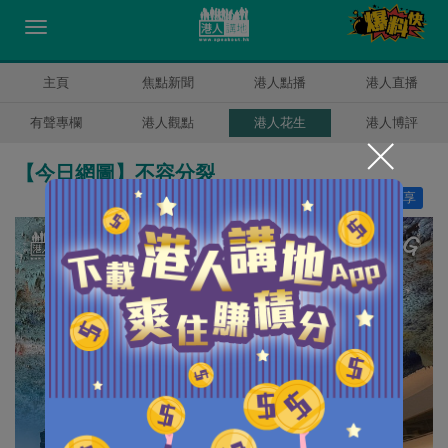
主頁
焦點新聞
港人點播
港人直播
有聲專欄
港人觀點
港人花生
港人博評
【今日網圖】不容分裂
讚好
21
分享