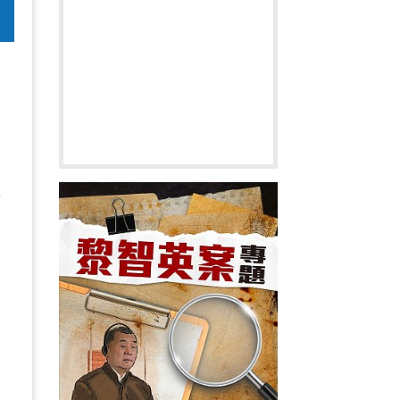
，
委
設
圖