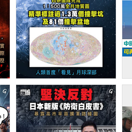
【今日網圖】中國貢獻
【
平