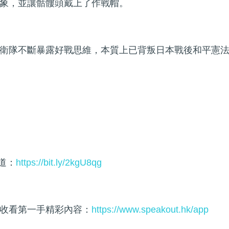
象，並讓骷髏頭戴上了作戰帽。
衛隊不斷暴露好戰思維，本質上已背叛日本戰後和平憲
頻道：
https://bit.ly/2kgU8qg
收看第一手精彩內容：
https://www.speakout.hk/app