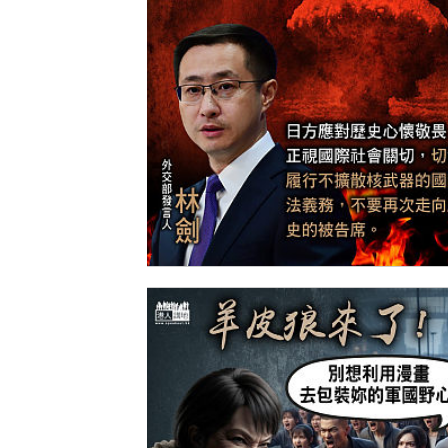
【今日網圖】諄諄告誡