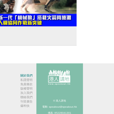
建軍節特輯】新一代「機械狼」搭載火箭
搶灘 人機協同作戰新突破
關於我們
私隱聲明
免責條款
版權聲明
加入我們
聯絡我們
© 港人講地
刊登廣告
爆料快
電郵: speakout@speakout.hk
傳真: 85228041301