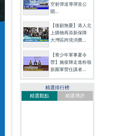
空射彈道導彈首公
開...
【後顧無憂】港人北
上購物再添新保障
大灣區跨境消費...
【青少年軍事夏令
營】施俊輝走進粉嶺
新圍軍營任講者...
精選排行榜
精選觀點
精選博評