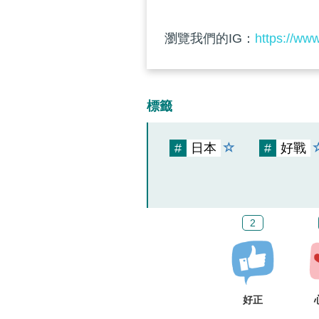
瀏覽我們的IG：
https://ww
標籤
#
日本
#
好戰
2
好正