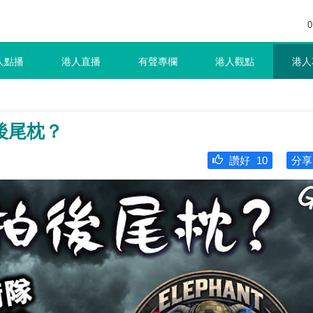
0
人點播
港人直播
有聲專欄
港人觀點
港人
後尾枕？
讚好
10
分享