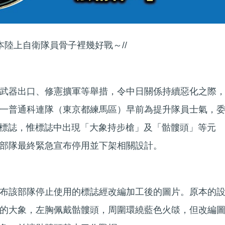
本陸上自衛隊員骨子裡幾好戰～//
武器出口、修憲擴軍等舉措，令中日關係持續惡化之際
一普通科連隊（東京都練馬區）早前為提升隊員士氣，
新標誌，惟標誌中出現「大象持步槍」及「骷髏頭」等元
部隊最終緊急宣布停用並下架相關設計。
布該部隊停止使用的標誌經改編加工後的圖片。原本的
的大象，左胸佩戴骷髏頭，周圍環繞藍色火燄，但改編