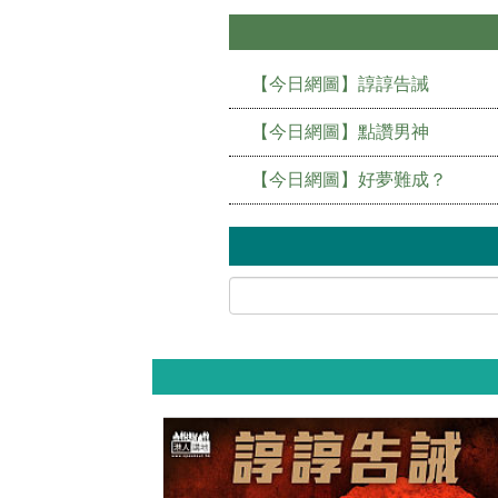
【今日網圖】諄諄告誡
【今日網圖】點讚男神
【今日網圖】好夢難成？