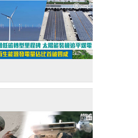
短片】中國低碳轉型里程碑 太陽能裝機追
煤電 可再生能源發電量佔比首破四成