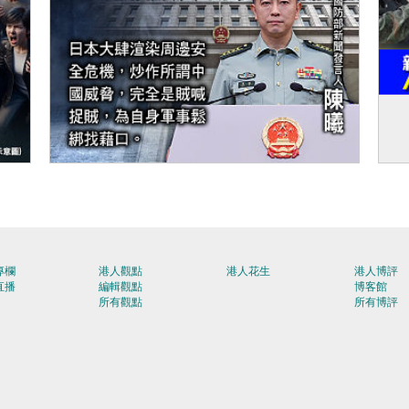
【今日網圖】堅決反對
【
筒
專欄
港人觀點
港人花生
港人博評
直播
編輯觀點
博客館
所有觀點
所有博評