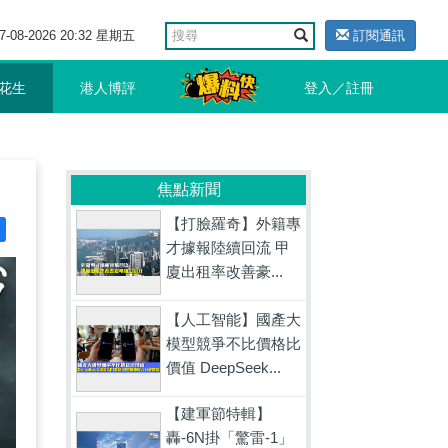
7-08-2026 20:32 星期五
訂閱通訊
花生
港人博評
登入／註冊
焦點新聞
【打臉羅奇】外籍專
才據報陸續回流 甲
廈出租率改善豪...
【人工智能】國產大
模型競爭不比價格比
價值 DeepSeek...
【建軍節特輯】
轟-6N掛「驚雷-1」