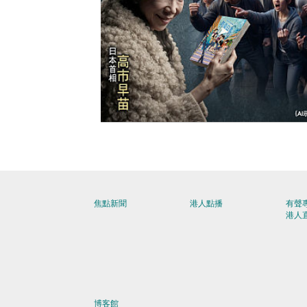
【今日網圖】羊皮狼來了！
焦點新聞
港人點播
有聲
港人
博客館