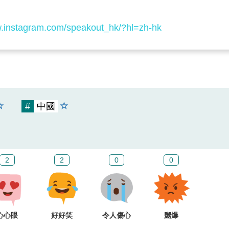
w.instagram.com/speakout_hk/?hl=zh-hk
#
中國
2
2
0
0
心心眼
好好笑
令人傷心
嬲爆