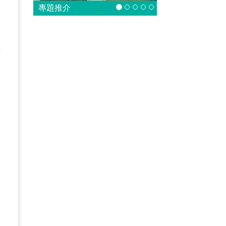
專題推介
法