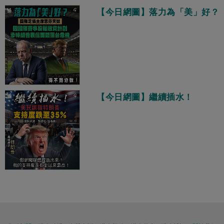
【今日網圖】落力為「美」好？
【今日網圖】繼續插水！