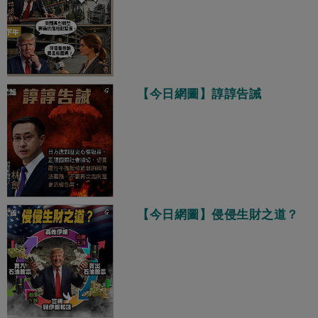
【今日網圖】諄諄告誡
【今日網圖】侵侵生財之道？