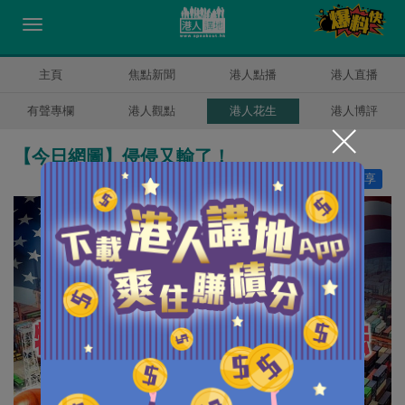
主頁
焦點新聞
港人點播
港人直播
有聲專欄
港人觀點
港人花生
港人博評
【今日網圖】侵侵又輸了！
讚好
20
分享