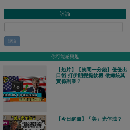
評論
評論
你可能感興趣
【短片】【笑聞一分錢】侵侵出
口術 打伊朗變提款機 做總統其
實係副業？
【今日網圖】「美」光乍洩？