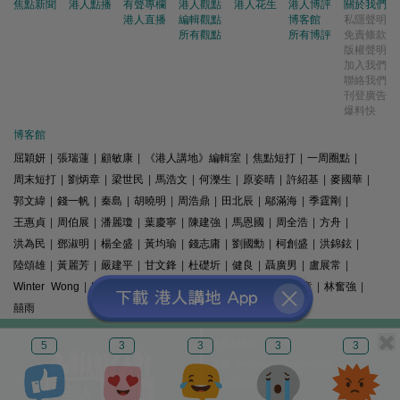
焦點新聞
港人點播
有聲專欄
港人觀點
港人花生
港人博評
關於我們
港人直播
編輯觀點
博客館
私隱聲明
所有觀點
所有博評
免責條款
版權聲明
加入我們
聯絡我們
刊登廣告
爆料快
博客館
屈穎妍
|
張瑞蓮
|
顧敏康
|
《港人講地》編輯室
|
焦點短打
|
一周圈點
|
周末短打
|
劉炳章
|
梁世民
|
馬浩文
|
何濼生
|
原姿晴
|
許紹基
|
麥國華
|
郭文緯
|
錢一帆
|
秦島
|
胡曉明
|
周浩鼎
|
田北辰
|
鄔滿海
|
季霆剛
|
王惠貞
|
周伯展
|
潘麗瓊
|
葉慶寧
|
陳建強
|
馬恩國
|
周全浩
|
方舟
|
洪為民
|
鄧淑明
|
楊全盛
|
黃均瑜
|
錢志庸
|
劉國勳
|
柯創盛
|
洪錦鉉
|
陸頌雄
|
黃麗芳
|
嚴建平
|
甘文鋒
|
杜礎圻
|
健良
|
聶廣男
|
盧展常
|
Winter Wong
|
K2
|
梁文新
|
羅崑
|
姚銘
|
陳志豪
|
精選文章
|
林奮強
|
囍雨
© 港人講地
5
3
3
3
3
電郵: speakout@speakout.hk
傳真: 85228041301