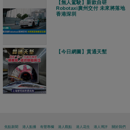
【無人駕駛】新款自研
Robotaxi廣州交付 未來將落地
香港深圳
【今日網圖】貫通天塹
焦點新聞
港人點播
有聲專欄
港人觀點
港人花生
港人博評
關於我們