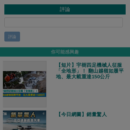
評論
評論
你可能感興趣
【短片】宇樹四足機械人征服
「全地形」！ 翻山越嶺如履平
地、最大載重達150公斤
【今日網圖】銷量驚人