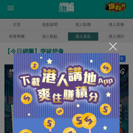
主頁
焦點新聞
港人點播
港人直播
有聲專欄
港人觀點
港人花生
港人博評
【今日網圖】突破想像
讚好
16
分享