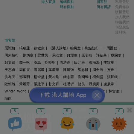
港人直播
編輯觀點
博客館
私隱聲明
所有觀點
所有博評
免責條款
版權聲明
加入我們
聯絡我們
刊登廣告
爆料快
博客館
屈穎妍
|
張瑞蓮
|
顧敏康
|
《港人講地》編輯室
|
焦點短打
|
一周圈點
|
周末短打
|
劉炳章
|
梁世民
|
馬浩文
|
何濼生
|
原姿晴
|
許紹基
|
麥國華
|
郭文緯
|
錢一帆
|
秦島
|
胡曉明
|
周浩鼎
|
田北辰
|
鄔滿海
|
季霆剛
|
王惠貞
|
周伯展
|
潘麗瓊
|
葉慶寧
|
陳建強
|
馬恩國
|
周全浩
|
方舟
|
洪為民
|
鄧淑明
|
楊全盛
|
黃均瑜
|
錢志庸
|
劉國勳
|
柯創盛
|
洪錦鉉
|
陸頌雄
|
黃麗芳
|
嚴建平
|
甘文鋒
|
杜礎圻
|
健良
|
聶廣男
|
盧展常
|
Winter Wong
|
K2
|
梁文新
|
羅崑
|
姚銘
|
陳志豪
|
精選文章
|
林奮強
|
囍雨
© 港人講地
5
3
5
0
0
電郵: speakout@speakout.hk
傳真: 85228041301
All rights reserved.