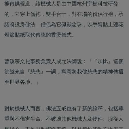
據傳媒報道，該機械人是由中國杭州宇樹科技研發
的，它穿上僧袍，雙手合十，對在場的僧侶行禮，承
諾將投身佛法，僧侶為它佩戴念珠，以手臂貼上蓮花
燈節貼紙取代傳統的香燙儀式。
曹溪宗文化事務負責人成元法師說：「『加比』這個
彿號來自『慈悲』一詞，寓意將我佛慈悲的精神傳播
至世界各地。」
對於機械人而言，佛法五戒也有了新的詮釋，包括尊
重與不傷害生命、不破壞其他機械人及物件、服從人