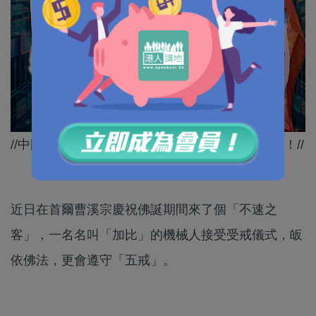
//中國出品的機械人乜都做到，連出家都難佢唔到！//
近日在首爾曹溪宗慶祝佛誕期間來了個「不速之
客」，一名名叫「加比」的機械人接受受戒儀式，皈
依佛法，更會遵守「五戒」。