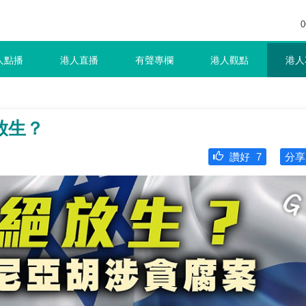
0
人點播
港人直播
有聲專欄
港人觀點
港人
放生？
讚好
7
分享