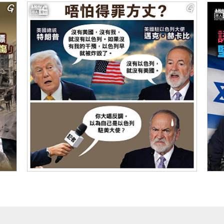
【今日網圖】唔怕得罪方丈？
【