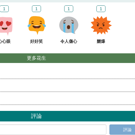
1
1
1
1
心心眼
好好笑
令人傷心
嬲爆
更多花生
評論
評論