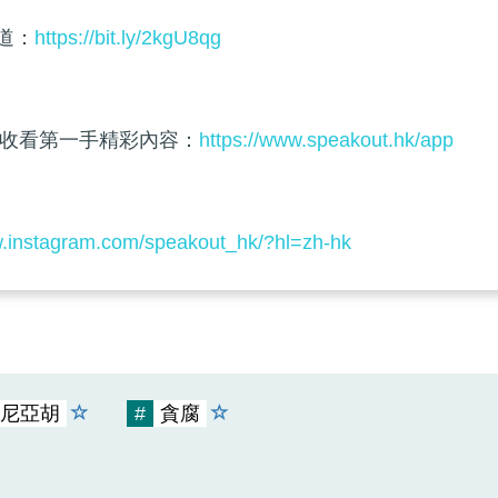
頻道：
https://bit.ly/2kgU8qg
收看第一手精彩內容：
https://www.speakout.hk/app
w.instagram.com/speakout_hk/?hl=zh-hk
尼亞胡
#
貪腐