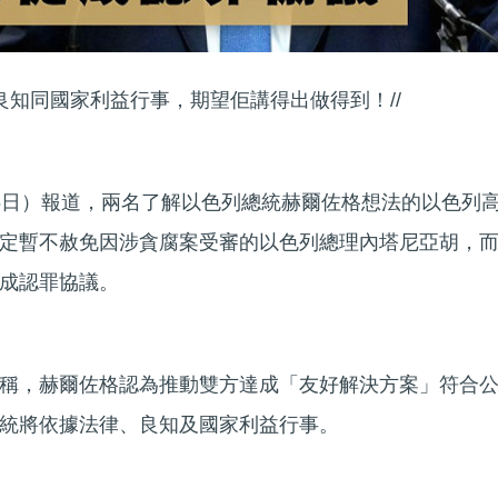
良知同國家利益行事，期望佢講得出做得到！//
6日）報道，兩名了解以色列總統赫爾佐格想法的以色列
定暫不赦免因涉貪腐案受審的以色列總理內塔尼亞胡，
成認罪協議。
稱，赫爾佐格認為推動雙方達成「友好解決方案」符合
統將依據法律、良知及國家利益行事。