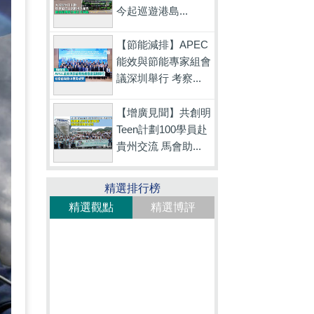
今起巡遊港島...
【節能減排】APEC
能效與節能專家組會
議深圳舉行 考察...
【增廣見聞】共創明
Teen計劃100學員赴
貴州交流 馬會助...
精選排行榜
精選觀點
精選博評