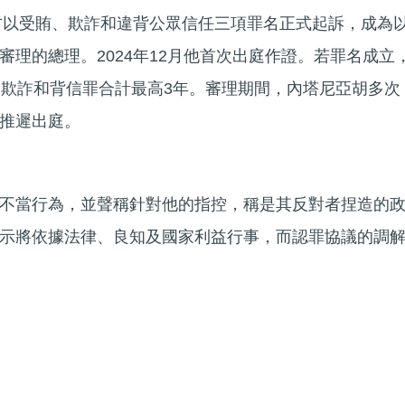
檢方以受賄、欺詐和違背公眾信任三項罪名正式起訴，成為
審理的總理。2024年12月他首次出庭作證。若罪名成立
，欺詐和背信罪合計最高3年。審理期間，內塔尼亞胡多次
推遲出庭。
不當行為，並聲稱針對他的指控，稱是其反對者捏造的
示將依據法律、良知及國家利益行事，而認罪協議的調