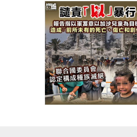
【今日網圖】譴責「以」暴行