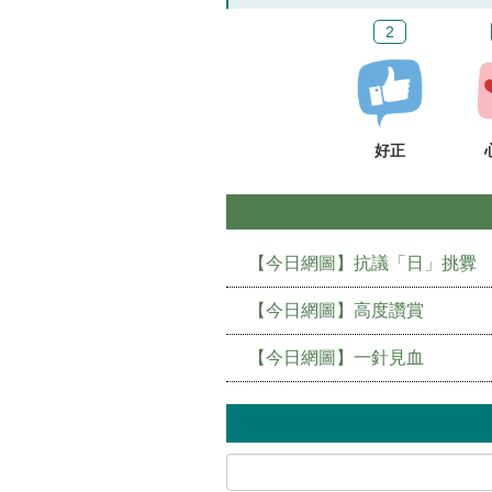
2
好正
【今日網圖】抗議「日」挑釁
【今日網圖】高度讚賞
【今日網圖】一針見血