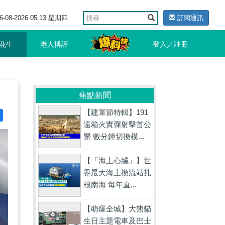
6-08-2026 05:13 星期四
訂閱通訊
花生
港人博評
登入／註冊
焦點新聞
【建軍節特輯】191
遠箱火實彈射擊首公
開 數分鐘切換模...
【「海上心臟」】世
界最大海上換流站扎
根南海 每年直...
【萌爆全城】大熊貓
生日主題電車及巴士