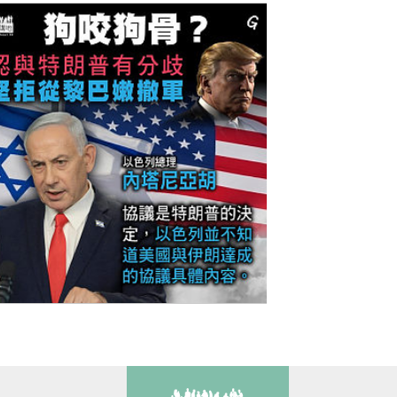
今日網圖】狗咬狗骨？