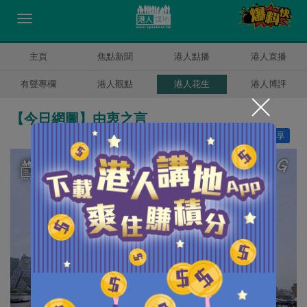
主頁
焦點新聞
港人點播
港人直播
有聲專欄
港人觀點
港人花生
港人博評
【今日網圖】由衷之言
讚好
17
分享