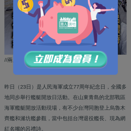
//兩岸一家親、家和萬事興！//
昨日（23日）是‌人民海軍成立77周年紀念日‌，全國多
地同步舉行艦艇開放日活動。在山東青島的北部戰區
海軍艦艇開放活動現場，有不少台灣同胞登上烏魯木
齊艦和濰坊艦參觀，當中包括台灣退役艦長、現為網
紅名嘴的呂禮詩。