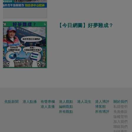
【今日網圖】好夢難成？
焦點新聞
港人點播
有聲專欄
港人觀點
港人花生
港人博評
關於我們
港人直播
編輯觀點
博客館
私隱聲明
所有觀點
所有博評
免責條款
版權聲明
加入我們
聯絡我們
刊登廣告