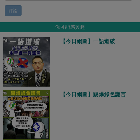
評論
你可能感興趣
【今日網圖】一語道破
【今日網圖】踢爆綠色謊言