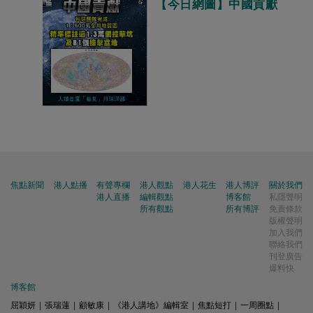
【今日網圖】中國貢獻
焦點新聞
港人點播
有聲專欄
港人觀點
港人花生
港人博評
關於我們
港人直播
編輯觀點
博客館
私隱聲明
所有觀點
所有博評
免責條款
版權聲明
加入我們
聯絡我們
刊登廣告
爆料快
博客館
屈穎妍
|
張瑞蓮
|
顧敏康
|
《港人講地》編輯室
|
焦點短打
|
一周圈點
|