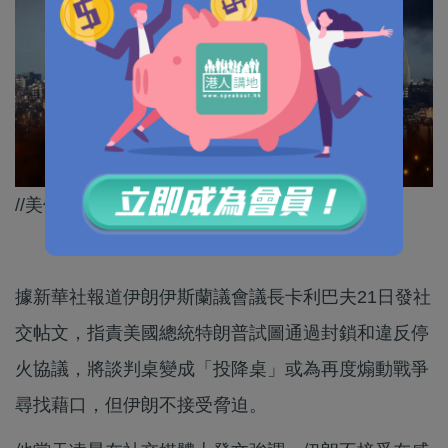
//美伊重啟談判前景充滿不確定性//
據新華社報道伊朗伊斯蘭議會議長卡利巴夫21日發社
交帖文，指責美國總統特朗普試圖通過封鎖和違反停
火協議，將談判桌變成「投降桌」或為再度煽動戰爭
尋找藉口，但伊朗不接受脅迫。