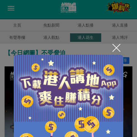
主頁
焦點新聞
港人點播
港人直播
有聲專欄
港人觀點
港人花生
港人博評
【今日網圖】不受脅迫
讚好
10
分享