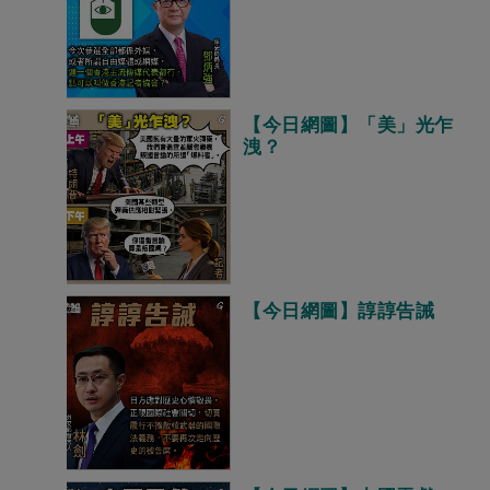
【今日網圖】「美」光乍
洩？
【今日網圖】諄諄告誡