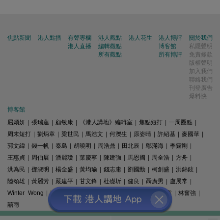
焦點新聞
港人點播
有聲專欄
港人觀點
港人花生
港人博評
關於我們
港人直播
編輯觀點
博客館
私隱聲明
所有觀點
所有博評
免責條款
版權聲明
加入我們
聯絡我們
刊登廣告
爆料快
博客館
屈穎妍
|
張瑞蓮
|
顧敏康
|
《港人講地》編輯室
|
焦點短打
|
一周圈點
|
周末短打
|
劉炳章
|
梁世民
|
馬浩文
|
何濼生
|
原姿晴
|
許紹基
|
麥國華
|
郭文緯
|
錢一帆
|
秦島
|
胡曉明
|
周浩鼎
|
田北辰
|
鄔滿海
|
季霆剛
|
王惠貞
|
周伯展
|
潘麗瓊
|
葉慶寧
|
陳建強
|
馬恩國
|
周全浩
|
方舟
|
洪為民
|
鄧淑明
|
楊全盛
|
黃均瑜
|
錢志庸
|
劉國勳
|
柯創盛
|
洪錦鉉
|
陸頌雄
|
黃麗芳
|
嚴建平
|
甘文鋒
|
杜礎圻
|
健良
|
聶廣男
|
盧展常
|
Winter Wong
|
K2
|
梁文新
|
羅崑
|
姚銘
|
陳志豪
|
精選文章
|
林奮強
|
囍雨