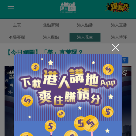
主頁
焦點新聞
港人點播
港人直播
有聲專欄
港人觀點
港人花生
港人博評
【今日網圖】「美」真荒謬？
讚好
10
分享