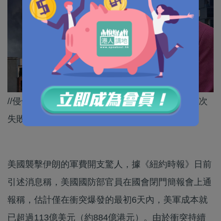
//侵侵解釋唔到為乜打呢場仗，但就成功讓美國再次
失敗！//
美國襲擊伊朗的軍費開支驚人，據《紐約時報》日前
引述消息稱，美國國防部官員在國會閉門簡報會上通
報稱，估計僅在衝突爆發的最初6天內，美軍成本就
已超過113億美元（約884億港元）。由於衝突持續