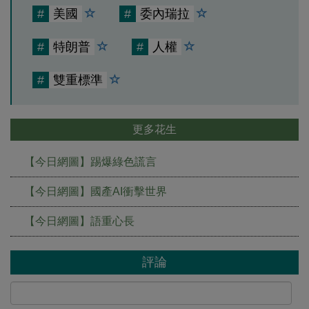
#
美國
#
委內瑞拉
#
特朗普
#
人權
#
雙重標準
更多花生
【今日網圖】踢爆綠色謊言
【今日網圖】國產AI衝擊世界
【今日網圖】語重心長
評論