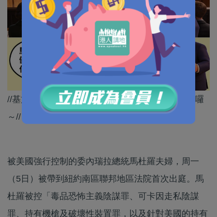
//基於健康同人權狀況，睇唔到美國唔放人嘅理由囉
～//
被美國強行控制的委內瑞拉總統馬杜羅夫婦，周一
（5日）被帶到紐約南區聯邦地區法院首次出庭。馬
杜羅被控「毒品恐怖主義陰謀罪、可卡因走私陰謀
罪、持有機槍及破壞性裝置罪，以及針對美國的持有