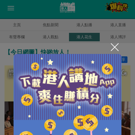
主頁
焦點新聞
港人點播
港人直播
有聲專欄
港人觀點
港人花生
港人博評
【今日網圖】快啲放人！
讚好
0
分享