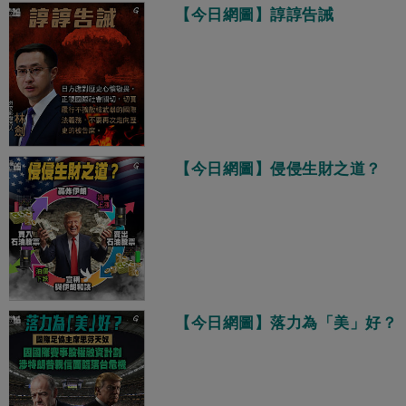
【今日網圖】諄諄告誡
【今日網圖】侵侵生財之道？
【今日網圖】落力為「美」好？