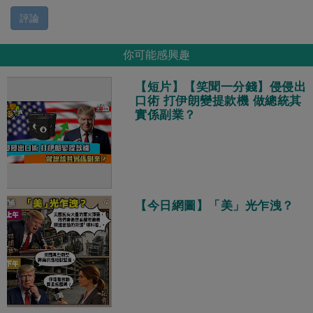
評論
你可能感興趣
【短片】【笑聞一分錢】侵侵出
口術 打伊朗變提款機 做總統其
實係副業？
【今日網圖】「美」光乍洩？