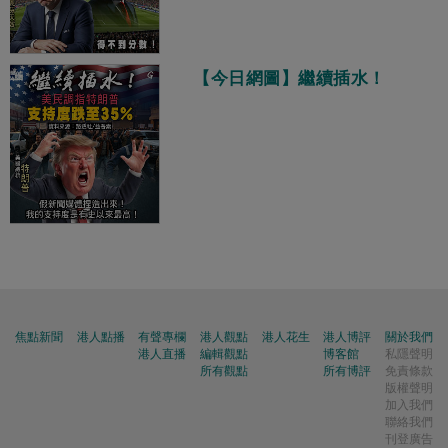
【今日網圖】繼續插水！
焦點新聞
港人點播
有聲專欄
港人觀點
港人花生
港人博評
關於我們
港人直播
編輯觀點
博客館
私隱聲明
所有觀點
所有博評
免責條款
版權聲明
加入我們
聯絡我們
刊登廣告