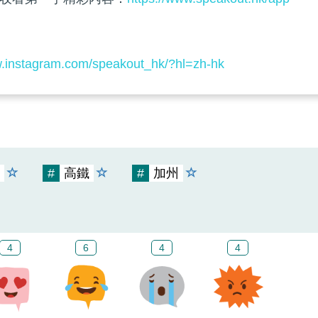
w.instagram.com/speakout_hk/?hl=zh-hk
#
高鐵
#
加州
4
6
4
4