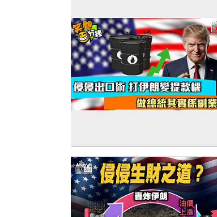
【短片】【笑聞一分錢】侵侵出口術 打
變提款機 做總統其實係副業？