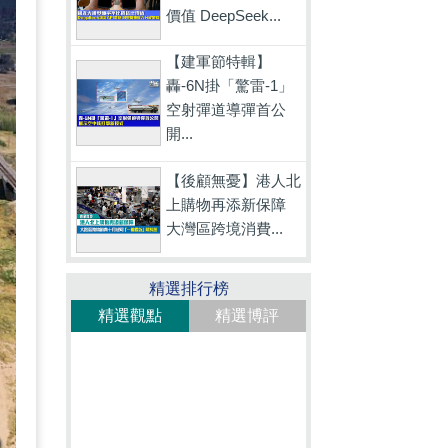
價值 DeepSeek...
【建軍節特輯】
轟-6N掛「驚雷-1」
空射彈道導彈首公
開...
【後顧無憂】港人北
上購物再添新保障
大灣區跨境消費...
精選排行榜
精選觀點
精選博評