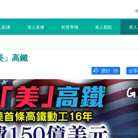
0
人點播
港人直播
有聲專欄
港人觀點
港人
美」高鐵
讚好
26
分享