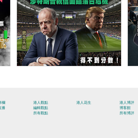
【今日網圖】落力為「美」好？
【
專欄
港人觀點
港人花生
港人博評
直播
編輯觀點
博客館
所有觀點
所有博評