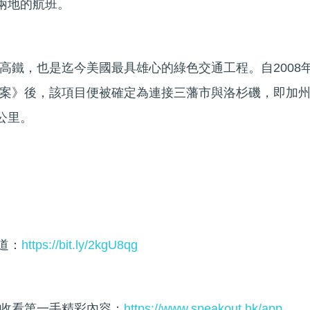
返兩地的航班。
高鐵，也是迄今美國最具雄心的綠色交通工程。自2008
案》後，該項目便被確定為連接三藩市與洛杉磯，即加
公里。
頻道：
https://bit.ly/2kgU8qg
收看第一手精彩內容：
https://www.speakout.hk/app