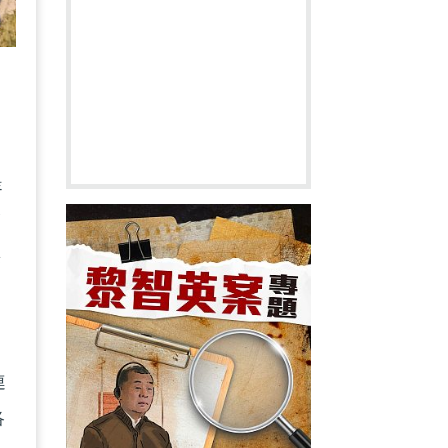
提
指
無
連
洛