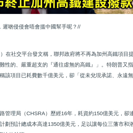
，遲啲侵侵會唔會搵中國幫手呢？//
日）在社交平台發文稱，聯邦政府將不再為加州高鐵項目
難性的、嚴重超支的『通往虛無的高鐵』」。特朗普又
稱該項目已耗費數千億美元，卻「從未兌現承諾、永遠
管理局（CHSRA）歷經16年，耗資約150億美元，卻
計劃預計總成本高達1350億美元，足以讓每位三藩市和