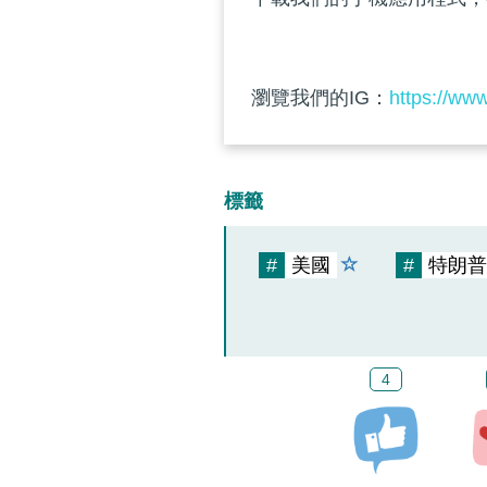
瀏覽我們的IG：
https://ww
標籤
#
美國
#
特朗普
4