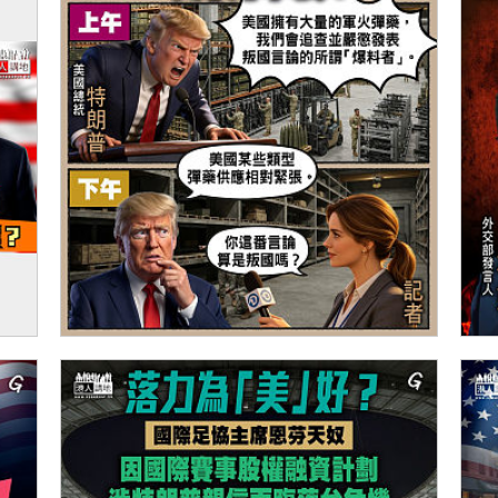
伊朗
【今日網圖】「美」光乍洩？
【