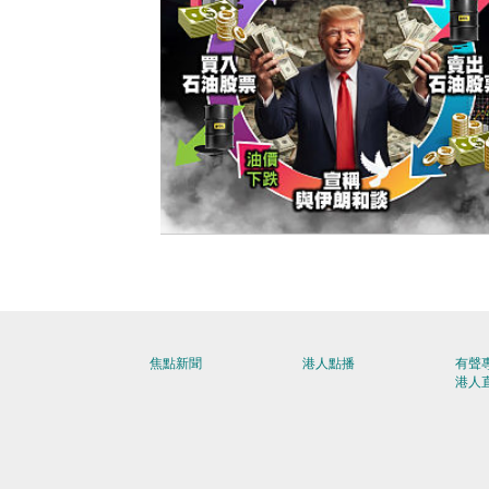
【今日網圖】侵侵生財之道？
焦點新聞
港人點播
有聲
港人