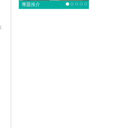
專題推介
年
州