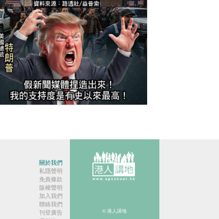
今日網圖】繼續插水！
關於我們
私隱聲明
免責條款
版權聲明
加入我們
聯絡我們
© 港人講地
刊登廣告