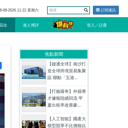
8-08-2026 11:22 星期六
訂閱通訊
花生
港人博評
登入／註冊
焦點新聞
【鏈通全球】南沙打
造全球跨境貿易集聚
區 聯動「五港...
【打臉羅奇】外籍專
才據報陸續回流 甲
廈出租率改善豪...
【人工智能】國產大
模型競爭不比價格比