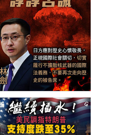
今日網圖】諄諄告誡