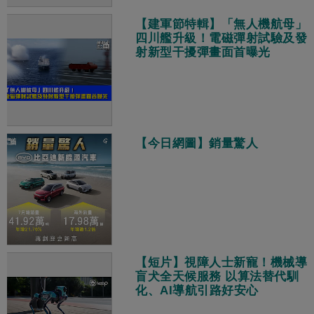
【建軍節特輯】「無人機航母」
四川艦升級！電磁彈射試驗及發
射新型干擾彈畫面首曝光
【今日網圖】銷量驚人
【短片】視障人士新寵！機械導
盲犬全天候服務 以算法替代馴
化、AI導航引路好安心