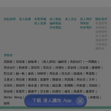
焦點新聞
港人點播
有聲專欄
港人觀點
港人花生
港人博評
關於我們
港人直播
編輯觀點
博客館
私隱聲明
所有觀點
所有博評
免責條款
版權聲明
加入我們
聯絡我們
刊登廣告
爆料快
博客館
屈穎妍
|
張瑞蓮
|
顧敏康
|
《港人講地》編輯室
|
焦點短打
|
一周圈點
|
周末短打
|
劉炳章
|
梁世民
|
馬浩文
|
何濼生
|
原姿晴
|
許紹基
|
麥國華
|
郭文緯
|
錢一帆
|
秦島
|
胡曉明
|
周浩鼎
|
田北辰
|
鄔滿海
|
季霆剛
|
王惠貞
|
周伯展
|
潘麗瓊
|
葉慶寧
|
陳建強
|
馬恩國
|
周全浩
|
方舟
|
洪為民
|
鄧淑明
|
楊全盛
|
黃均瑜
|
錢志庸
|
劉國勳
|
柯創盛
|
洪錦鉉
|
陸頌雄
|
黃麗芳
|
嚴建平
|
甘文鋒
|
杜礎圻
|
健良
|
聶廣男
|
盧展常
|
Winter Wong
|
K2
|
梁文新
|
羅崑
|
姚銘
|
陳志豪
|
精選文章
|
林奮強
|
囍雨