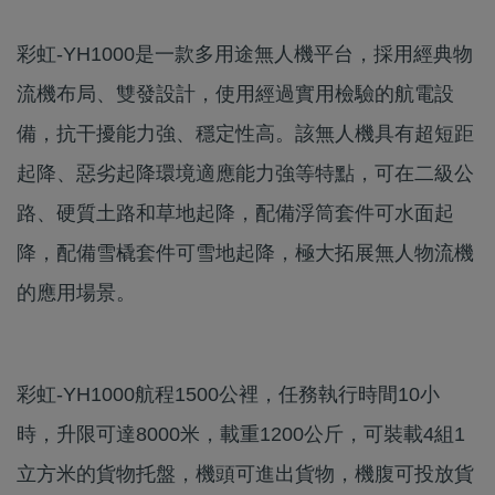
彩虹-YH1000是一款多用途無人機平台，採用經典物
流機布局、雙發設計，使用經過實用檢驗的航電設
備，抗干擾能力強、穩定性高。該無人機具有超短距
起降、惡劣起降環境適應能力強等特點，可在二級公
路、硬質土路和草地起降，配備浮筒套件可水面起
降，配備雪橇套件可雪地起降，極大拓展無人物流機
的應用場景。
彩虹-YH1000航程1500公裡，任務執行時間10小
時，升限可達8000米，載重1200公斤，可裝載4組1
立方米的貨物托盤，機頭可進出貨物，機腹可投放貨