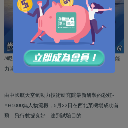
//呢款無人機具有超短距起降、惡劣起降環境適應能
力強等特點。//
由中國航天空氣動力技術研究院最新研製的彩虹-
YH1000無人物流機，5月22日在西北某機場成功首
飛，飛行數據良好，達到試驗目的。