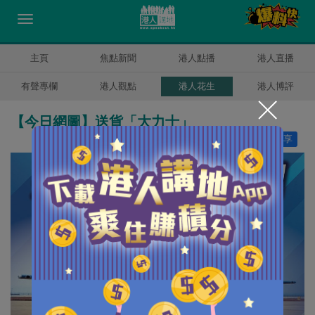
主頁
焦點新聞
港人點播
港人直播
有聲專欄
港人觀點
港人花生
港人博評
【今日網圖】送貨「大力士」
讚好
14
分享