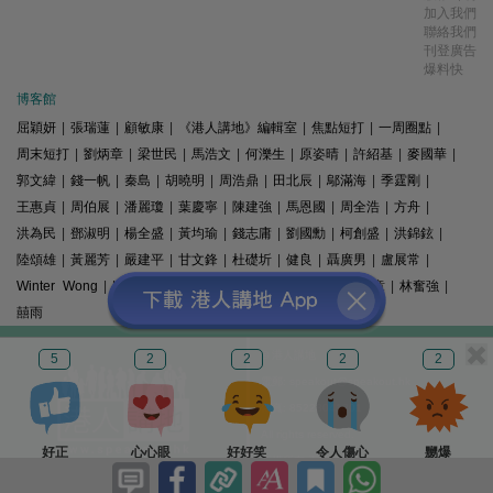
加入我們
聯絡我們
刊登廣告
爆料快
博客館
屈穎妍
|
張瑞蓮
|
顧敏康
|
《港人講地》編輯室
|
焦點短打
|
一周圈點
|
周末短打
|
劉炳章
|
梁世民
|
馬浩文
|
何濼生
|
原姿晴
|
許紹基
|
麥國華
|
郭文緯
|
錢一帆
|
秦島
|
胡曉明
|
周浩鼎
|
田北辰
|
鄔滿海
|
季霆剛
|
王惠貞
|
周伯展
|
潘麗瓊
|
葉慶寧
|
陳建強
|
馬恩國
|
周全浩
|
方舟
|
洪為民
|
鄧淑明
|
楊全盛
|
黃均瑜
|
錢志庸
|
劉國勳
|
柯創盛
|
洪錦鉉
|
陸頌雄
|
黃麗芳
|
嚴建平
|
甘文鋒
|
杜礎圻
|
健良
|
聶廣男
|
盧展常
|
Winter Wong
|
K2
|
梁文新
|
羅崑
|
姚銘
|
陳志豪
|
精選文章
|
林奮強
|
囍雨
© 港人講地
5
2
2
2
2
電郵: speakout@speakout.hk
傳真: 85228041301
All rights reserved.
好正
心心眼
好好笑
令人傷心
嬲爆
版權所有 不得轉載