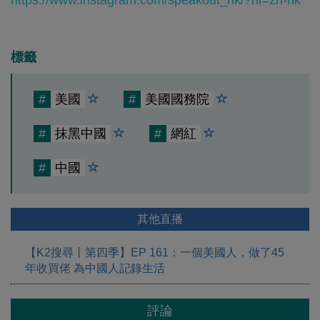
標籤
#
美國
#
美國國務院
#
抹黑中國
#
網紅
#
中國
其他直播
【K2搜尋丨第四季】EP 161：一個美國人，做了45
年收買佬 為中國人記錄生活
評論