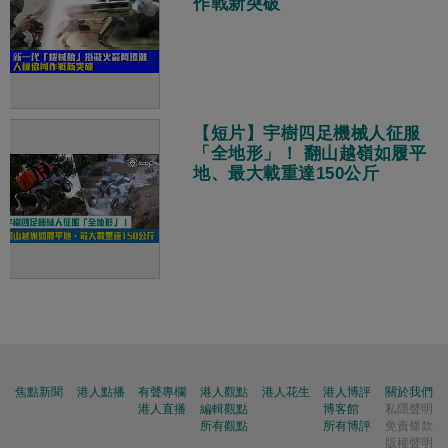
作戰新突破
【短片】宇樹四足機械人征服
「全地形」！ 翻山越嶺如履平
地、最大載重達150公斤
焦點新聞
港人點播
有聲專欄
港人觀點
港人花生
港人博評
關於我們
港人直播
編輯觀點
博客館
私隱聲明
所有觀點
所有博評
免責條款
版權聲明