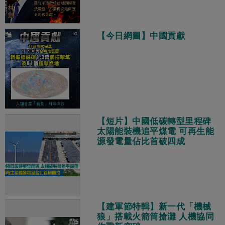
【今日網圖】中國貢獻
【短片】中國低碳轉型里程碑
太陽能裝機追平煤電 可再生能
源發電量佔比首破四成
【建軍節特輯】新一代「機械
狼」搭載火箭筒搶灘 人機協同