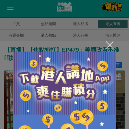
主頁
焦點新聞
港人點播
港人直播
有聲專欄
港人觀點
港人花生
港人博評
【直播】【焦點短打】EP479：美國政府不准
唱好中國 美網紅郭杰瑞遭有計劃抹黑
讚好
21
分享