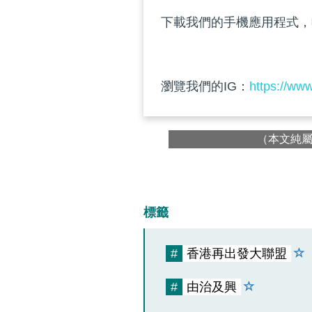
下載我們的手機應用程式，
瀏覽我們的IG：
https://ww
（本文純
標籤
#
香港再出發大聯盟
#
由治及興