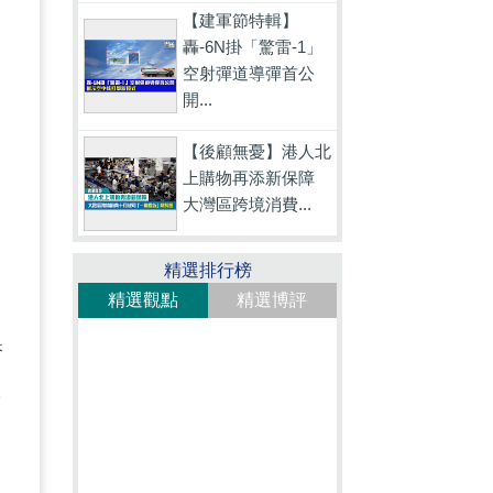
【建軍節特輯】
轟-6N掛「驚雷-1」
空射彈道導彈首公
疫
開...
香
【後顧無憂】港人北
明
上購物再添新保障
大灣區跨境消費...
精選排行榜
精選觀點
精選博評
界
香
政
支