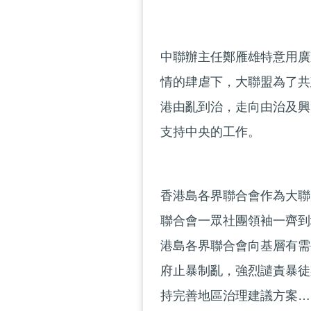
中聯辦主任鄭雁雄特意用廣
情的肆虐下，大聯盟為了共
港由亂到治，走向由治及興
支持中央的工作。
香港島各界聯合會作為大聯
聯合會一眾社團領袖一齊到
港島各界聯合會向基層有需
府止暴制亂，強烈譴責暴徒
持完善地區治理建議方案…