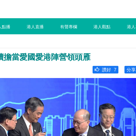
人點播
港人直播
有聲專欄
港人觀點
港人
續擔當愛國愛港陣營領頭雁
讚好
7
分享