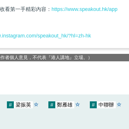
收看第一手精彩內容：
https://www.speakout.hk/app
w.instagram.com/speakout_hk/?hl=zh-hk
屬作者個人意見，不代表『港人講地』立場。）
#
梁振英
#
鄭雁雄
#
中聯辦