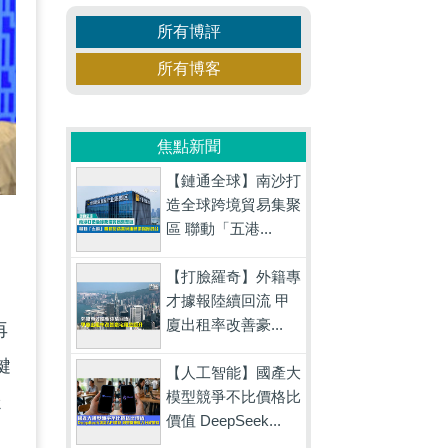
所有博評
所有博客
焦點新聞
【鏈通全球】南沙打
造全球跨境貿易集聚
區 聯動「五港...
【打臉羅奇】外籍專
才據報陸續回流 甲
廈出租率改善豪...
再
鍵
【人工智能】國產大
模型競爭不比價格比
穩
價值 DeepSeek...