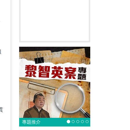
典
的
務
組
，
貫
、
專題推介