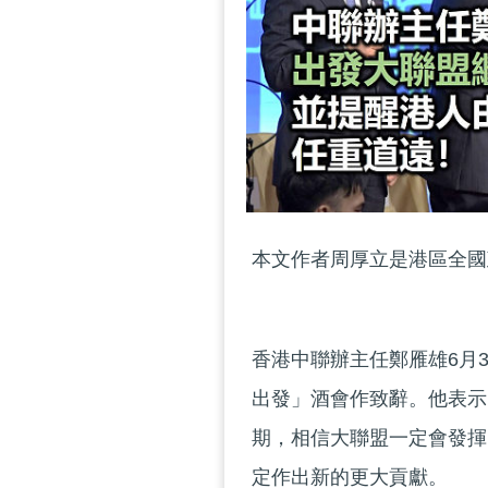
本文作者周厚立是港區全國
香港中聯辦主任鄭雁雄6月
出發」酒會作致辭。他表示
期，相信大聯盟一定會發揮
定作出新的更大貢獻。