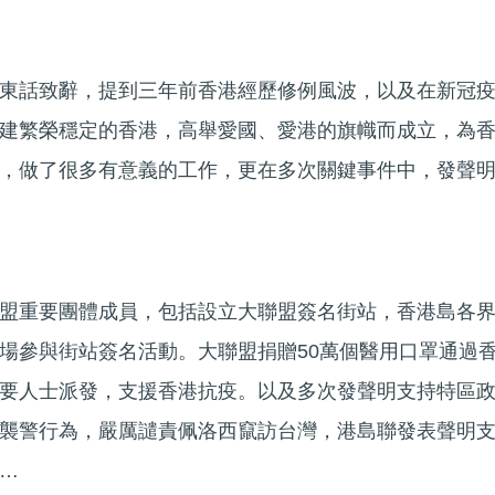
東話致辭，提到三年前香港經歷修例風波，以及在新冠
建繁榮穩定的香港，高舉愛國、愛港的旗幟而成立，為
，做了很多有意義的工作，更在多次關鍵事件中，發聲
盟重要團體成員，包括設立大聯盟簽名街站，香港島各
場參與街站簽名活動。大聯盟捐贈50萬個醫用口罩通過
要人士派發，支援香港抗疫。以及多次發聲明支持特區
襲警行為，嚴厲譴責佩洛西竄訪台灣，港島聯發表聲明
…