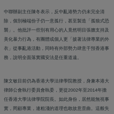
中聯辦副主任陳冬表示，反中亂港勢力仍未完全清
除，個別極端份子仍一意孤行，甚至製造「孤狼式恐
襲」。他批評一些別有用心的人竟然明目張膽支持及
美化暴力行為，有團體或個人更「披著法律專業的外
衣」從事亂港活動，同時有外部勢力肆意干預香港事
務，說明全面落實國安法是任重道遠。
陳文敏目前仍為香港大學法律學院教授，身兼本港大
律師公會執行委員會執委，更從2002年至2014年擔
任香港大學法律學院院長。如此身份，居然能無視事
實，罔顧專業，連粗淺的道理也敢故意歪曲。這般失