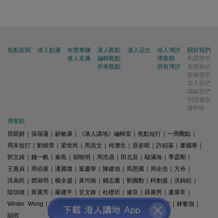
焦點新聞
港人點播
有聲專欄
港人觀點
港人花生
港人博評
關於我們
港人直播
編輯觀點
博客館
私隱聲明
所有觀點
所有博評
免責條款
版權聲明
加入我們
聯絡我們
刊登廣告
爆料快
博客館
屈穎妍
|
張瑞蓮
|
顧敏康
|
《港人講地》編輯室
|
焦點短打
|
一周圈點
|
周末短打
|
劉炳章
|
梁世民
|
馬浩文
|
何濼生
|
原姿晴
|
許紹基
|
麥國華
|
郭文緯
|
錢一帆
|
秦島
|
胡曉明
|
周浩鼎
|
田北辰
|
鄔滿海
|
季霆剛
|
王惠貞
|
周伯展
|
潘麗瓊
|
葉慶寧
|
陳建強
|
馬恩國
|
周全浩
|
方舟
|
洪為民
|
鄧淑明
|
楊全盛
|
黃均瑜
|
錢志庸
|
劉國勳
|
柯創盛
|
洪錦鉉
|
陸頌雄
|
黃麗芳
|
嚴建平
|
甘文鋒
|
杜礎圻
|
健良
|
聶廣男
|
盧展常
|
Winter Wong
|
K2
|
梁文新
|
羅崑
|
姚銘
|
陳志豪
|
精選文章
|
林奮強
|
囍雨