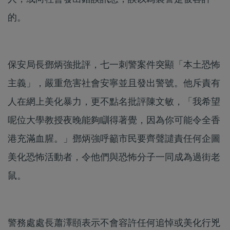
的。
保安局長鄧炳強批評，七一刺警案件突顯「本土恐怖
主義」，嚴重危害社會安寧並且發出警號。他斥責有
人在網上美化暴力，更不點名批評陳文敏，「我希望
呢位大學教授夜晚能夠瞓得著覺，因為你可能令全香
港充滿血腥。」鄧炳強呼籲市民要齊聲譴責任何企圖
美化恐怖活動者，令他們與恐怖分子一同成為過街老
鼠。
警務處處長蕭澤頤表示不會容許任何追悼或美化行兇