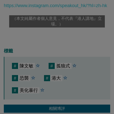
https://www.instagram.com/speakout_hk/?hl=zh-hk
（本文純屬作者個人意見，不代表『港人講地』立
場。）
標籤
#
陳文敏
#
孤狼式
#
恐襲
#
港大
#
美化暴行
相關博評