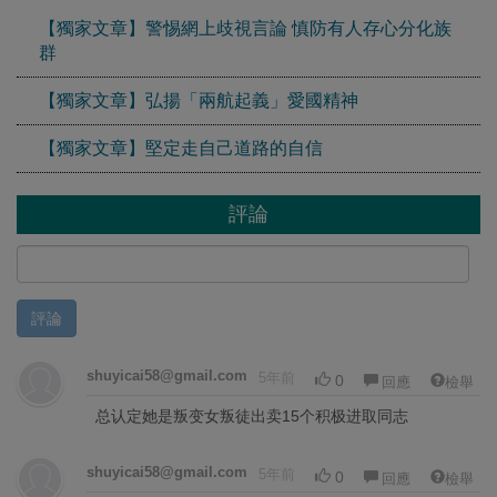
【獨家文章】警惕網上歧視言論 慎防有人存心分化族
群
【獨家文章】弘揚「兩航起義」愛國精神
【獨家文章】堅定走自己道路的自信
評論
評論
shuyicai58@gmail.com
5年前
0
回應
檢舉
总认定她是叛变女叛徒出卖15个积极进取同志
shuyicai58@gmail.com
5年前
0
回應
檢舉