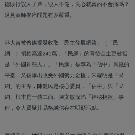
德敗行誤人子弟，毀人不倦，良心就真的不會痛嗎？
足見黃師學痞問題有多嚴重。
港大曾被傳媒揭發收取「民主發展網路」（「民
網」）捐款高達241萬，「民網」的幕後金主更被指
是「外國神秘人」。「民網」是專為「佔中」籌錢的
平臺，又被爆出收受外國勢力金援，朱耀明是「民
網」的主席，陳健民是核心委員，「佔中」與「民
網」根本是一體二面。陳文敏深陷「神秘捐款」事
件，令人質疑其品格誠信存在明顯污點。