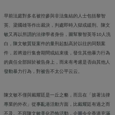
早前法庭對多名被控參與非法集結的人士包括黎智
英、梁國雄等作出裁決，判處即時入獄或緩刑。陳文
敏又再以所謂的法律學者身份，圖幫黎智英等10人洗
白，陳文敏質疑案件的量刑起點高於以往的同類案
件，若將遊行集會期間或結束後，發生其他暴力行為
的責任全部歸於被告身上，而未有考慮是否由其他人
發動暴力行為，對被告不太公平云云。
陳文敏不僅與戴耀廷是一丘之貉，而且在「披著法律
專業的外衣」從事亂港活動方面，比戴耀廷有過之而
不及。不容陳文敏美化恐怖活動，企圖令全香港充滿