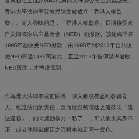
夏博義在上世紀90年代與前大律師公會主席戴啟思、
香港大學法律學院教授陳文敏成立「香港人權監
察」。耐人尋味的是，「香港人權監察」長期接受來
自美國國家民主基金會（NED）的撥款。該組織早在
1995年起收受NED撥款，由1995年到2013年合共收
受NED高達1482萬港元，直至2013年被傳媒揭發收
NED資助，才轉趨低調。
作為港大法律學院前院長，陳文敏沒有盡到教書育
人、維護法治的責任，反而縱容戴耀廷之流鼓吹「違
法達義」，如同煽動暴力「私了」，可見他也其身不
正，或者他與戴耀廷之流根本就是同一貨色。