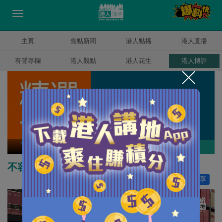
主頁
焦點新聞
港人點播
港人直播
有聲專欄
港人觀點
港人花生
港人博評
精選文章
作者其他博評
不容陳文敏美化恐怖活動
讚好
74
分享