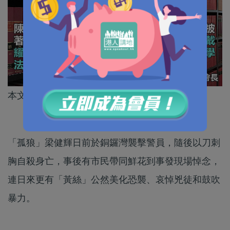
本文作者為九龍東區各界聯會常務副會長楊莉珊
「孤狼」梁健輝日前於銅鑼灣襲擊警員，隨後以刀刺
胸自殺身亡，事後有市民帶同鮮花到事發現場悼念，
連日來更有「黃絲」公然美化恐襲、哀悼兇徒和鼓吹
暴力。