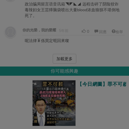
政治骗局留言语音讯箱◥◤◣◢ 远程击碎了阴险狡诈
毒辣妇女王芸獐脑袋喷出大量blood浓血狼狈不堪倒地
死了。
你的光榮，我的榮耀
5年前
0
回應
檢舉
呢法律🪳係買定呃回來㗎
加載更多
你可能感興趣
【今日網圖】罪不可赦