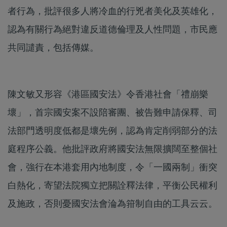
者行為，批評很多人將冷血的行兇者美化及英雄化，
認為有關行為絕對違反道德倫理及人性問題，市民應
共同譴責，包括傳媒。
陳文敏又形容《港區國安法》令香港社會「禮崩樂
壞」，首宗國安案不設陪審團、被告難申請保釋、司
法部門透明度低都是壞先例，認為肯定削弱部分的法
庭程序公義。他批評政府將國安法無限擴闊至整個社
會，強行在本港套用內地制度，令「一國兩制」衝突
白熱化，寄望法院獨立把關詮釋法律，平衡公民權利
及施政，否則憂國安法會淪為箝制自由的工具云云。