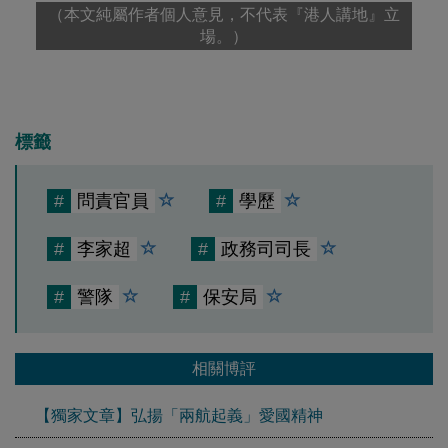
（本文純屬作者個人意見，不代表『港人講地』立
場。）
標籤
#
問責官員
#
學歷
#
李家超
#
政務司司長
#
警隊
#
保安局
相關博評
【獨家文章】弘揚「兩航起義」愛國精神