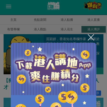
主頁
焦點新聞
港人點播
港人直播
有聲專欄
港人觀點
港人花生
港人博評
屈穎妍，香港知名專欄作家，畢業於
香港中文大學中文系，曾任編劇、教
師、記者、周刊副總編輯和雜誌顧
問，著有《怪獸家長》一書，文章深
受港爸港媽歡迎。
屈穎妍
作者其他博評
【獨家文章】求學不是求分數，不拘一格覓人
才
讚好
161
分享