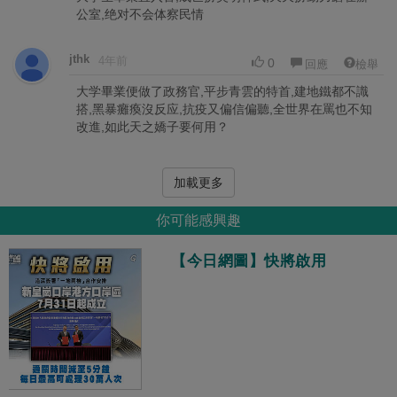
公室,绝对不会体察民情
jthk
4年前
0
回應
檢舉
大学畢業便做了政務官,平步青雲的特首,建地鐵都不識
搭,黑暴癱瘓沒反应,抗疫又偏信偏聽,全世界在罵也不知
改進,如此天之嬌子要何用？
加載更多
你可能感興趣
【今日網圖】快將啟用