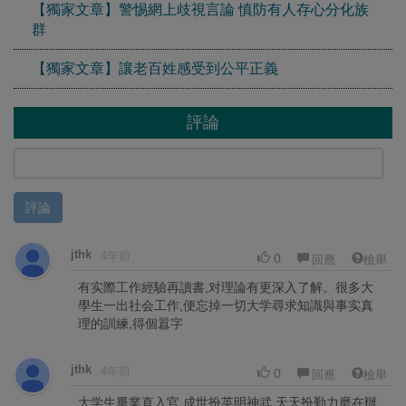
【獨家文章】警惕網上歧視言論 慎防有人存心分化族
群
【獨家文章】讓老百姓感受到公平正義
評論
評論
jthk
4年前
0
回應
檢舉
有实際工作經驗再讀書,对理論有更深入了解。很多大
學生一出社会工作,便忘掉一切大学尋求知識與事实真
理的訓練,得個囂字
jthk
4年前
0
回應
檢舉
大学生畢業直入官,成世扮英明神武,天天扮勤力磨在辦