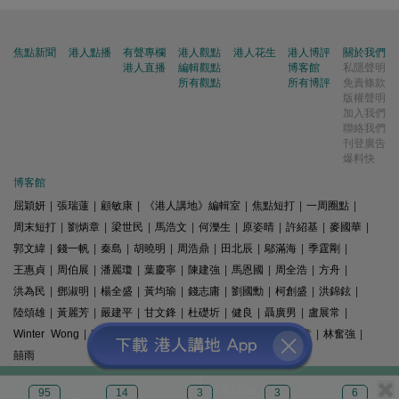
焦點新聞
港人點播
有聲專欄
港人觀點
港人花生
港人博評
關於我們
港人直播
編輯觀點
博客館
私隱聲明
所有觀點
所有博評
免責條款
版權聲明
加入我們
聯絡我們
刊登廣告
爆料快
博客館
屈穎妍
|
張瑞蓮
|
顧敏康
|
《港人講地》編輯室
|
焦點短打
|
一周圈點
|
周末短打
|
劉炳章
|
梁世民
|
馬浩文
|
何濼生
|
原姿晴
|
許紹基
|
麥國華
|
郭文緯
|
錢一帆
|
秦島
|
胡曉明
|
周浩鼎
|
田北辰
|
鄔滿海
|
季霆剛
|
王惠貞
|
周伯展
|
潘麗瓊
|
葉慶寧
|
陳建強
|
馬恩國
|
周全浩
|
方舟
|
洪為民
|
鄧淑明
|
楊全盛
|
黃均瑜
|
錢志庸
|
劉國勳
|
柯創盛
|
洪錦鉉
|
陸頌雄
|
黃麗芳
|
嚴建平
|
甘文鋒
|
杜礎圻
|
健良
|
聶廣男
|
盧展常
|
Winter Wong
|
K2
|
梁文新
|
羅崑
|
姚銘
|
陳志豪
|
精選文章
|
林奮強
|
囍雨
© 港人講地
95
14
3
3
6