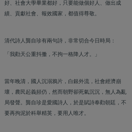
好、社會大學畢業都好，只要能做個好人、做出成
績、貢獻社會、報效國家，都值得尊敬。
清代詩人龔自珍有兩句詩，非常切合今日時局：
「我勸天公重抖擻，不拘一格降人才。」
當年晚清，國人沉溺鴉片，白銀外流，社會經濟崩
壞，農民起義頻仍，然而朝野卻死氣沉沉，無人為亂
局發聲。龔自珍是愛國詩人，於是賦詩奉勸朝廷，不
要再拘泥於科舉精英，要用人唯才。