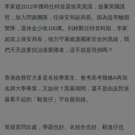
李家超2012年獲時任特首梁振英賞識，放棄英國護
照，加入問責團隊，任保安局副局長。因為提早離開
警隊，退休金少收100萬。到林鄭任特首時期，李家
超當上保安局長，強力守著維護國家安全的底線，我
們天天說要找治港愛國者，這不就是現例嗎？
香港政務官大多是名校畢業生、會考高考幾條A再加
名牌大學畢業，又如何？黑暴期間，還不是由反對派
最看不起的「毅進仔」守在最前線。
英雄莫問出處，學霸也好、名校生也好、毅進仔也