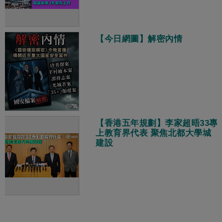
【今日網圖】解密內情
【香港五年規劃】李家超晤33專
上教育界代表 聚焦北都大學城
建設