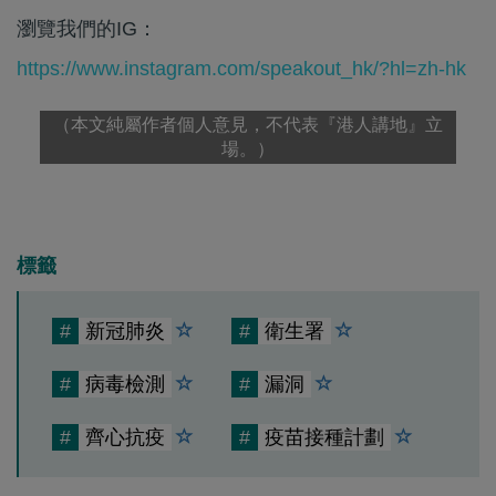
瀏覽我們的IG：
https://www.instagram.com/speakout_hk/?hl=zh-hk
（本文純屬作者個人意見，不代表『港人講地』立
場。）
標籤
#
新冠肺炎
#
衛生署
#
病毒檢測
#
漏洞
#
齊心抗疫
#
疫苗接種計劃