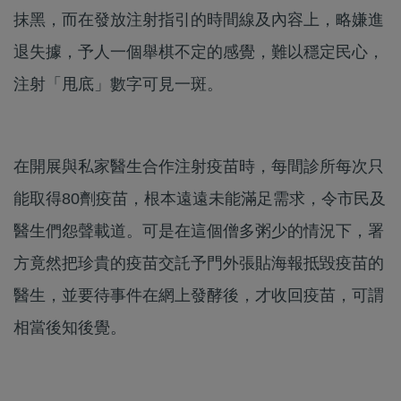
抹黑，而在發放注射指引的時間線及內容上，略嫌進
退失據，予人一個舉棋不定的感覺，難以穩定民心，
注射「甩底」數字可見一斑。
在開展與私家醫生合作注射疫苗時，每間診所每次只
能取得80劑疫苗，根本遠遠未能滿足需求，令市民及
醫生們怨聲載道。可是在這個僧多粥少的情況下，署
方竟然把珍貴的疫苗交託予門外張貼海報抵毀疫苗的
醫生，並要待事件在網上發酵後，才收回疫苗，可謂
相當後知後覺。