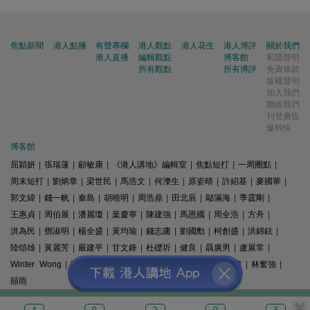
焦點新聞
港人點播
有聲專欄
港人觀點
港人花生
港人博評
關於我們
港人直播
編輯觀點
博客館
私隱聲明
所有觀點
所有博評
免責條款
版權聲明
加入我們
聯絡我們
刊登廣告
爆料快
博客館
屈穎妍
|
張瑞蓮
|
顧敏康
|
《港人講地》編輯室
|
焦點短打
|
一周圈點
|
周末短打
|
劉炳章
|
梁世民
|
馬浩文
|
何濼生
|
原姿晴
|
許紹基
|
麥國華
|
郭文緯
|
錢一帆
|
秦島
|
胡曉明
|
周浩鼎
|
田北辰
|
鄔滿海
|
季霆剛
|
王惠貞
|
周伯展
|
潘麗瓊
|
葉慶寧
|
陳建強
|
馬恩國
|
周全浩
|
方舟
|
洪為民
|
鄧淑明
|
楊全盛
|
黃均瑜
|
錢志庸
|
劉國勳
|
柯創盛
|
洪錦鉉
|
陸頌雄
|
黃麗芳
|
嚴建平
|
甘文鋒
|
杜礎圻
|
健良
|
聶廣男
|
盧展常
|
Winter Wong
|
K2
|
梁文新
|
羅崑
|
姚銘
|
陳志豪
|
精選文章
|
林奮強
|
囍雨
© 港人講地