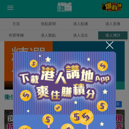
主頁
焦點新聞
港人點播
港人直播
有聲專欄
港人觀點
港人花生
港人博評
精選文章
作者其他博評
衞生署與健康香港的距離
讚好
10
分享