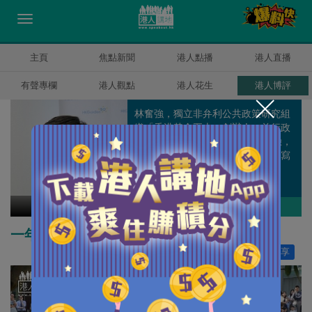
主頁
焦點新聞
港人點播
港人直播
有聲專欄
港人觀點
港人花生
港人博評
林奮強，獨立非弁利公共政策研究組
織「香港黃金五十」創辦人，前行政
會議成員，近30年金融及管理經驗，
於《經濟日報》、《晴報》定期撰寫
專欄文章。
林奮強
作者其他博評
一年了
讚好
0
分享