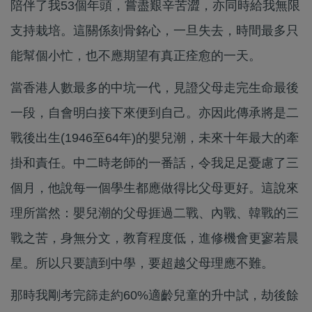
陪伴了我53個年頭，嘗盡艱辛苦澀，亦同時給我無限
支持栽培。這關係刻骨銘心，一旦失去，時間最多只
能幫個小忙，也不應期望有真正痊愈的一天。
當香港人數最多的中坑一代，見證父母走完生命最後
一段，自會明白接下來便到自己。亦因此傳承將是二
戰後出生(1946至64年)的嬰兒潮，未來十年最大的牽
掛和責任。中二時老師的一番話，令我足足憂慮了三
個月，他說每一個學生都應做得比父母更好。這說來
理所當然：嬰兒潮的父母捱過二戰、內戰、韓戰的三
戰之苦，身無分文，教育程度低，進修機會更寥若晨
星。所以只要讀到中學，要超越父母理應不難。
那時我剛考完篩走約60%適齡兒童的升中試，劫後餘