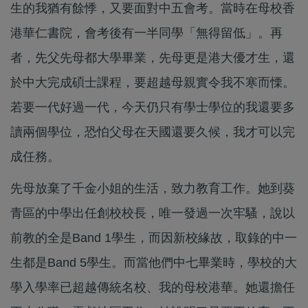
生的我猶有餘悸，又要面對中五會考。當時在母校香
港華仁書院，會考後有一半同學「無得留低」。再
者，先父先母都大學畢業，先母更是港大優才生，還
於中大完成碩士課程，要超越母親實令我不寒而慄。
若要一代好過一代，今天仍只有學士學位的我還要多
讀兩個學位，恐怕父母在天國還要久候，我才可以完
成任務。
先母放棄了千金小姐的生活，致力教育工作。她到葵
青區的中學出任創校校長，唯一發過一次牢騷，說以
前教的全是Band 1學生，而因新校緣故，取錄的中一
生都是Band 5學生。而當他們中七畢業時，學校的大
學入學率已超越傳統名校、我的母校港華。她還擔任