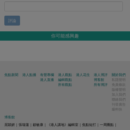
評論
你可能感興趣
焦點新聞
港人點播
有聲專欄
港人觀點
港人花生
港人博評
關於我們
港人直播
編輯觀點
博客館
私隱聲明
所有觀點
所有博評
免責條款
版權聲明
加入我們
聯絡我們
刊登廣告
爆料快
博客館
屈穎妍
|
張瑞蓮
|
顧敏康
|
《港人講地》編輯室
|
焦點短打
|
一周圈點
|