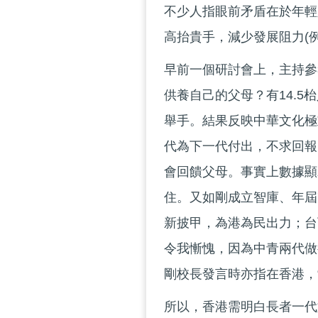
不少人指眼前矛盾在於年輕
高抬貴手，減少發展阻力(
早前一個研討會上，主持參
供養自己的父母？有14.5
舉手。結果反映中華文化極
代為下一代付出，不求回報
會回饋父母。事實上數據顯
住。又如剛成立智庫、年屆
新披甲，為港為民出力；台
令我慚愧，因為中青兩代做
剛校長發言時亦指在香港，“Things
所以，香港需明白長者一代