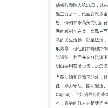
佔領行動踏入第51日，越
過三分之一，已面對眾多困
思。例如在崇高美麗說話背
準的稅制？在某一套民主面
意的民生活動，以至法治，
痕纍纍，但他們在哪裡跌倒
試過後，共同在充分資訊下作決定(
明白要用甚麼步伐，走怎樣
有關法治和意識形態外，社
任，勤力守法、開明變通、關懷
Capital)：正如蘋果公
本，香港的好人亦是我們將