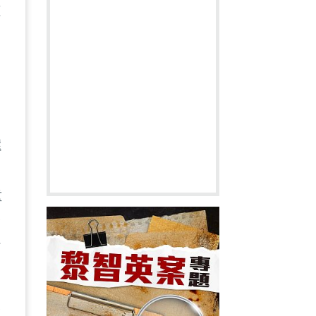
應
一
還
同
重
禁
信
後