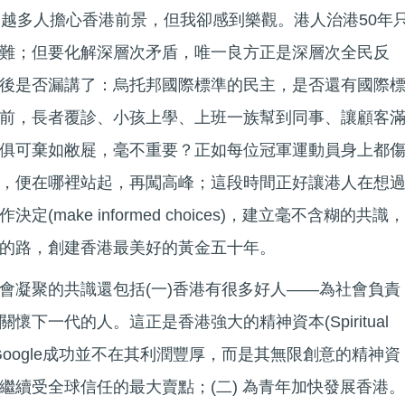
來越多人擔心香港前景，但我卻感到樂觀。港人治港50年
難；但要化解深層次矛盾，唯一良方正是深層次全民反
後是否漏講了：烏托邦國際標準的民主，是否還有國際
前，長者覆診、小孩上學、上班一族幫到同事、讓顧客
俱可棄如敝屣，毫不重要？正如每位冠軍運動員身上都
，便在哪裡站起，再闖高峰；這段時間正好讓港人在想
make informed choices)，建立毫不含糊的共識，
的路，創建香港最美好的黃金五十年。
會凝聚的共識還包括(一)香港有很多好人——為社會負責
下一代的人。這正是香港強大的精神資本(Spiritual
司或Google成功並不在其利潤豐厚，而是其無限創意的精神資
繼續受全球信任的最大賣點；(二) 為青年加快發展香港。