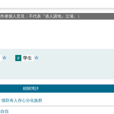
屬作者個人意見，不代表『港人講地』立場。）
#
學生
相關博評
 慎防有人存心分化族群
的自信