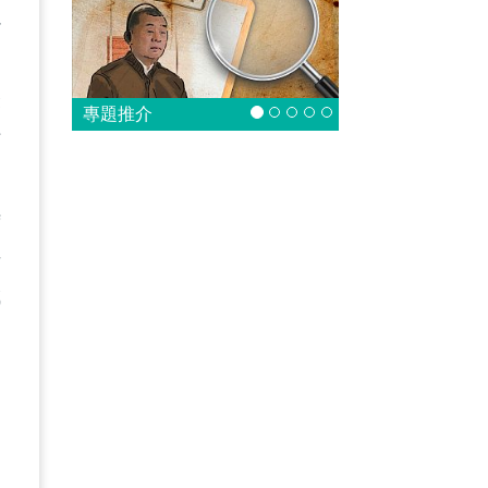
心
最
專題推介
信
時
手
成