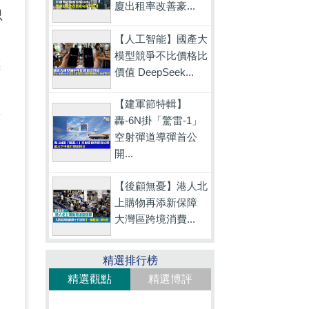
廈出租率改善豪...
只
【人工智能】國產大
模型競爭不比價格比
標
價值 DeepSeek...
滿
【建軍節特輯】
傷
轟-6N掛「驚雷-1」
空射彈道導彈首公
過
開...
【後顧無憂】港人北
上購物再添新保障
大灣區跨境消費...
精選排行榜
精選觀點
精選博評