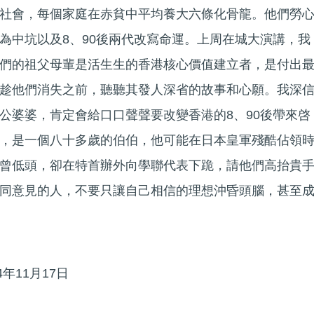
社會，每個家庭在赤貧中平均養大六條化骨龍。他們勞
為中坑以及8、90後兩代改寫命運。上周在城大演講，我
們的祖父母輩是活生生的香港核心價值建立者，是付出
趁他們消失之前，聽聽其發人深省的故事和心願。我深
公婆婆，肯定會給口口聲聲要改變香港的8、90後帶來啓
，是一個八十多歲的伯伯，他可能在日本皇軍殘酷佔領
曾低頭，卻在特首辦外向學聯代表下跪，請他們高抬貴
同意見的人，不要只讓自己相信的理想沖昏頭腦，甚至
。
4年11月17日