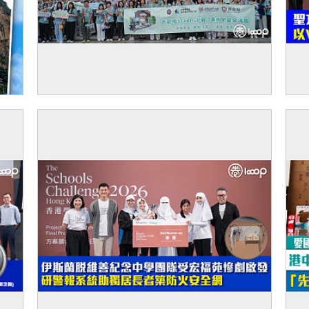
【增廣見聞】共創明Teen計劃100學員赴貴
【
州交流 馬會助力青年拓闊視野加深認識國家
VR
發展