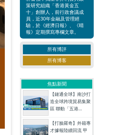
策研究組織「香港黃金五
十」創辦人，前行政會議成
員，近30年金融及管理經
驗，於《經濟日報》、《晴
報》定期撰寫專欄文章。
所有博評
所有博客
焦點新聞
【鏈通全球】南沙打
造全球跨境貿易集聚
區 聯動「五港...
【打臉羅奇】外籍專
才據報陸續回流 甲