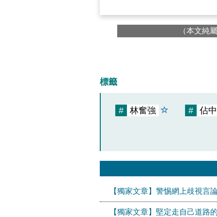
（本文純
標籤
#
林奮強
#
佔中
【獨家文章】警惕網上歧視言論
【獨家文章】堅定走自己道路