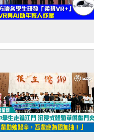
創新科技】聖方濟各學生研發「柔視
+」 以VR與AI助年輕人紓壓