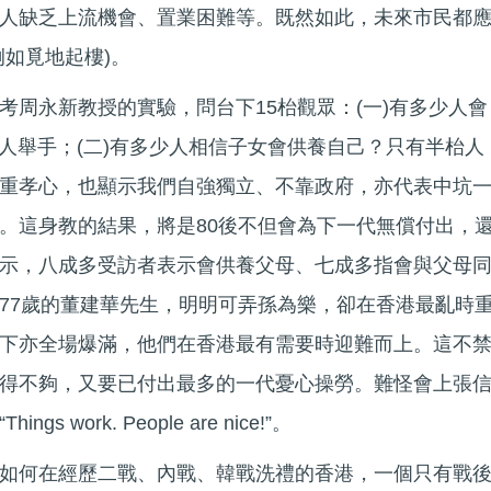
人缺乏上流機會、置業困難等。既然如此，未來市民都
例如覓地起樓)。
考周永新教授的實驗，問台下15枱觀眾：(一)有多少人會
枱人舉手；(二)有多少人相信子女會供養自己？只有半枱人
重孝心，也顯示我們自強獨立、不靠政府，亦代表中坑
。這身教的結果，將是80後不但會為下一代無償付出，
示，八成多受訪者表示會供養父母、七成多指會與父母
77歲的董建華先生，明明可弄孫為樂，卻在香港最亂時
下亦全場爆滿，他們在香港最有需要時迎難而上。這不
得不夠，又要已付出最多的一代憂心操勞。難怪會上張
 work. People are nice!”。
如何在經歷二戰、內戰、韓戰洗禮的香港，一個只有戰