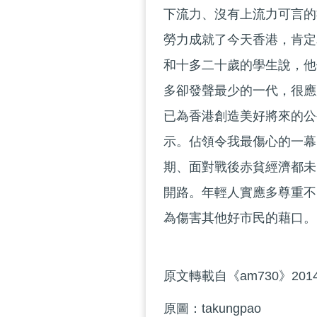
下流力、沒有上流力可言的
勞力成就了今天香港，肯定
和十多二十歲的學生說，他
多卻發聲最少的一代，很應
已為香港創造美好將來的公
示。佔領令我最傷心的一幕
期、面對戰後赤貧經濟都未
開路。年輕人實應多尊重不
為傷害其他好市民的藉口
原文轉載自《am730》201
原圖：takungpao