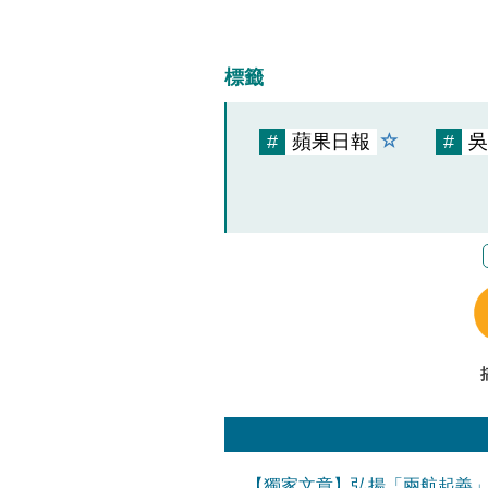
標籤
#
蘋果日報
#
吳
【獨家文章】弘揚「兩航起義