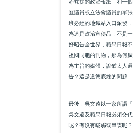
赤裸裸的政治報紙，和一個
區議員或立法會議員的單張
班必經的地鐡站入口派發，
為這是政治宣傳品，不是一
好昭告全世界，蘋果日報不
祖國同胞的刊物，那為何廣
為主旨的媒體，說猶太人還
告？這是道德底線的問題，
最後，吳文遠以一家所謂「
吳文遠及蘋果日報必須交代
呢？有沒有瞞騙或串謀呢？