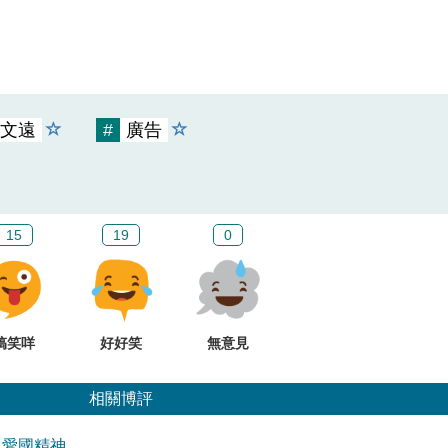
文遠
#
廣告
15
19
0
搞笑咩
好好笑
無意見
相關博評
」愛國精神