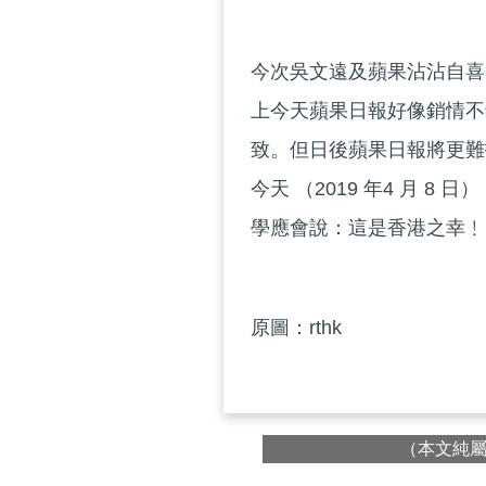
今次吳文遠及蘋果沾沾自喜
上今天蘋果日報好像銷情不
致。但日後蘋果日報將更難
今天 （2019 年4 月 
學應會說：這是香港之幸﹗
原圖：rthk
（本文純