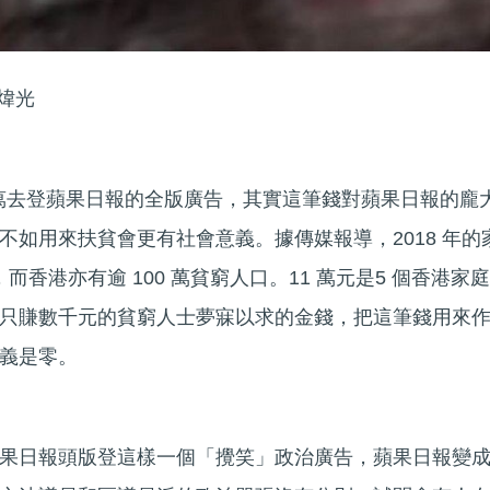
煒光
 萬去登蘋果日報的全版廣告，其實這筆錢對蘋果日報的龐
不如用來扶貧會更有社會意義。據傳媒報導，2018 年的
，而香港亦有逾 100 萬貧窮人口。11 萬元是5 個香港家庭
只賺數千元的貧窮人士夢寐以求的金錢，把這筆錢用來
義是零。
果日報頭版登這樣一個「攪笑」政治廣告，蘋果日報變