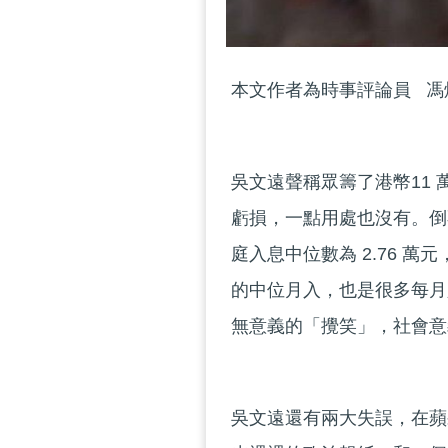
本文作者為時事評論員 馮
吳文遠聲稱眾籌了港幣11
虧損，一點用處也沒有。倒
庭入息中位數為 2.76 萬元
的中位月入，也是很多每月
無意義的「攪笑」，社會意
吳文遠還有兩大失誤，在蘋