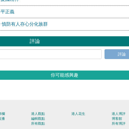
公平正義
 慎防有人存心分化族群
評論
評論
你可能感興趣
專欄
港人觀點
港人花生
港人博評
直播
編輯觀點
博客館
所有觀點
所有博評