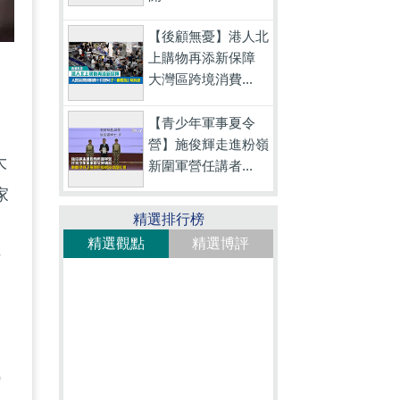
【後顧無憂】港人北
上購物再添新保障
大灣區跨境消費...
【青少年軍事夏令
營】施俊輝走進粉嶺
大
新圍軍營任講者...
家
精選排行榜
精選觀點
精選博評
作
成