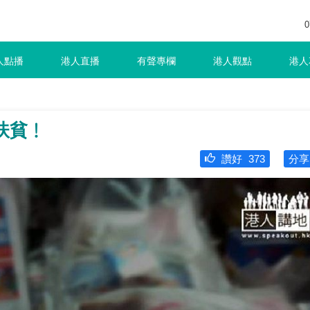
0
人點播
港人直播
有聲專欄
港人觀點
港人
扶貧﹗
讚好
373
分享