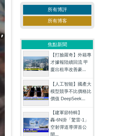
所有博評
所有博客
焦點新聞
【打臉羅奇】外籍專
才據報陸續回流 甲
廈出租率改善豪...
【人工智能】國產大
模型競爭不比價格比
價值 DeepSeek...
【建軍節特輯】
轟-6N掛「驚雷-1」
空射彈道導彈首公
開...