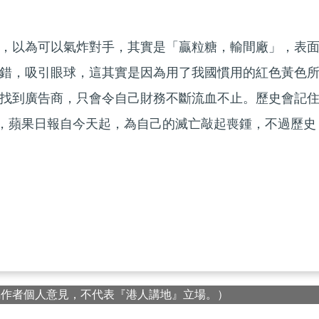
，以為可以氣炸對手，其實是「贏粒糖，輸間廠」，表
錯，吸引眼球，這其實是因為用了我國慣用的紅色黃色
找到廣告商，只會令自己財務不斷流血不止。歷史會記
8 日），蘋果日報自今天起，為自己的滅亡敲起喪鍾，不過歷史
屬作者個人意見，不代表『港人講地』立場。）