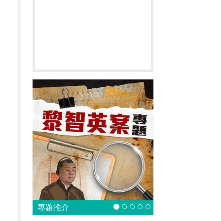
在
上
因
正
和
人
出
專題推介