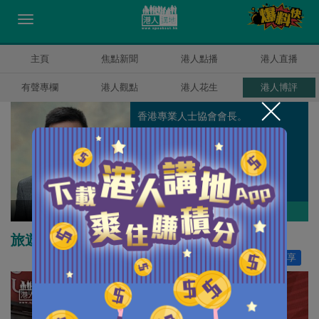
主頁
焦點新聞
港人點播
港人直播
有聲專欄
港人觀點
港人花生
港人博評
香港專業人士協會會長。
陳建強
作者其他博評
旅遊零售業未來挑戰
讚好
0
分享