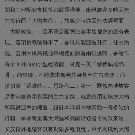
間和其他配套支援等都嚴重滯後，出現旅客多時因無
力接待而「大嗌救命」，旅客少時亦因無法經營而
「大嗌救命」，這不應是國際旅遊零售都會的應有表
現。這項挑戰破解不了，香港只能隨波升沉，任由淘
洗。善用大橋高鐵通車機遇面對首兩項挑戰，香港作
為全面外向的小型經濟體，身處中美「修昔底德陷
阱 」的夾縫，不能冀求獨善其身甚至左右逢源，而
須切實「選邊站」。思路有二：第一，既然內地旅客
是香港旅遊零售業的主力支撐，就應善用港珠澳大橋
和高鐵通車的機遇，設計本港與內地景點一程多站的
行程，爭取粵港澳大灣區和高鐵沿綫省市民眾來港，
又安排外地遊客以有期限多程優惠，乘坐高鐵到大灣