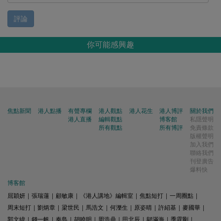
評論
你可能感興趣
焦點新聞
港人點播
有聲專欄
港人觀點
港人花生
港人博評
關於我們
港人直播
編輯觀點
博客館
私隱聲明
所有觀點
所有博評
免責條款
版權聲明
加入我們
聯絡我們
刊登廣告
爆料快
博客館
屈穎妍
|
張瑞蓮
|
顧敏康
|
《港人講地》編輯室
|
焦點短打
|
一周圈點
|
周末短打
|
劉炳章
|
梁世民
|
馬浩文
|
何濼生
|
原姿晴
|
許紹基
|
麥國華
|
郭文緯
|
錢一帆
|
秦島
|
胡曉明
|
周浩鼎
|
田北辰
|
鄔滿海
|
季霆剛
|