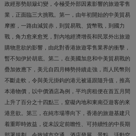
政經形勢顛簸幻變，令極受外部因素影響的旅遊零售
業，正面臨三大挑戰。第一，由年初開始的中美貿易
摩擦，一路由減貿赤，到貿易戰、貨幣戰，到國力
戰，角力愈來愈兇，對內地經濟增長和民眾外出旅遊
購物意欲的影響，由此對香港旅遊零售業界的衝擊，
暫不知伊於胡底。第二，在美國加息和中美貿易戰的
疊加效應下，美元自四月轉勢持續走強，而人民幣則
不斷走軟，令與美元掛鈎的港元被逼跟隨升值，推高
本港物價，以中價酒店為例，平均房租便在首五月間
上升了百分之十四點三，窒礙內地和東南亞遊客的來
港意欲。第三，在純市場導向下，香港的旅遊基建只
着重即時效益，從未設定前瞻性、可持續性的中長期
部署規劃，令致城市交通、酒店發展、景點、活動空