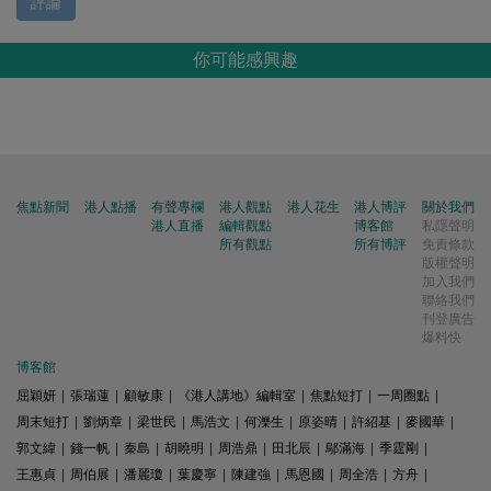
評論
你可能感興趣
焦點新聞
港人點播
有聲專欄
港人觀點
港人花生
港人博評
關於我們
港人直播
編輯觀點
博客館
私隱聲明
所有觀點
所有博評
免責條款
版權聲明
加入我們
聯絡我們
刊登廣告
爆料快
博客館
屈穎妍
|
張瑞蓮
|
顧敏康
|
《港人講地》編輯室
|
焦點短打
|
一周圈點
|
周末短打
|
劉炳章
|
梁世民
|
馬浩文
|
何濼生
|
原姿晴
|
許紹基
|
麥國華
|
郭文緯
|
錢一帆
|
秦島
|
胡曉明
|
周浩鼎
|
田北辰
|
鄔滿海
|
季霆剛
|
王惠貞
|
周伯展
|
潘麗瓊
|
葉慶寧
|
陳建強
|
馬恩國
|
周全浩
|
方舟
|