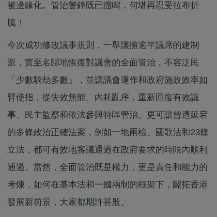
被邊緣化。管治警鐘既已擂鳴，何堪再忍受拉布折
騰！
今次成功修改議事規則，一舉讓擁逾半議席的建制
派，實至名歸地恢復對議會的全面管治，不容泛民
「少數騎劫多數」，並讓議會運作和政府施政效率如
臂使指，從失效無能、內耗亂序，重新回復有效議
事、民主監察和依法參與特區管治。更可讓曾遭延宕
的多條政治正確法案，例如一地兩檢、國歌法和23條
立法，都可有效地審議通過在政府要求的時限內順利
通過。當然，全面管治既是權力，更是責任和能力的
考煉，如何在基本法和一國兩制的框架下，闢拓香港
發展新前景，大家都期許甚殷。