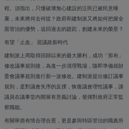
程。須指出，只懂破壞無心建設的泛民已被民意唾
棄，未來將何去何從？政府和建制派又將如何把握全
面管治的優勢，追回過去的蹉跎，創建未來的榮景？
有望「止血」 迎議政新時代
建制派上周取得回歸以來的最大勝利，成功「剪布」
修改議事規則後，為進一步清理戰場，隨即準備就財
委會議事規則進行新一波修改。建制派提出修訂議事
規則，是對議會失序的反撲，恢復議會理性議事，讓
議員在議事堂內開展有意義討論，發揮對政府正常監
察職能。
有關舉措有情合理合憲，更是參與特區管治的職責所