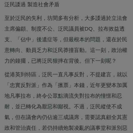
泛民諉過 製造社會矛盾
至於泛民的失利，坊間多有分析，大多諉過於立法會
主席偏頗、制度不公、泛民議員被DQ、拉布效益透
支、「佔中」後遺症等，但最根本的問題，還在於民
意轉向、動員乏力和泛民莽撞盲動。這一刻，政治權
力的鐘擺，已將泛民狠摔在背後。但下一刻呢？
從港英到特區，泛民一直凡事反對，不提建言，就以
「忠實反對派」作為「擸票」本錢，近年更變本加厲
地凡事拉布，終令公眾點滴流失對拉布的憧憬和忍
耐，並已轉化為厭惡和鄙視。不過，泛民縱使不成
氣，但在議會內仍佔逾三成議席，需要認真顧全其憲
政和管治責任，若仍持續炮製凌亂的議事堂和派別惡