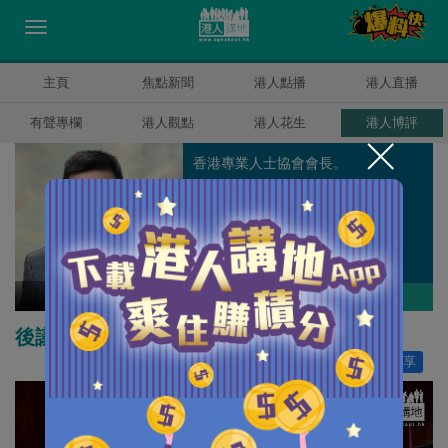
主頁
焦點新聞
港人點播
港人直播
有聲專欄
港人觀點
港人花生
港人博評
香港專業人士協會會長。
陳建強
作者其他博評
後議事規則時代的全面管治
讚好
0
分享