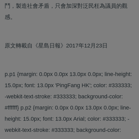
鬥，製造社會矛盾，只會加深對泛民枉為議員的觀
感。
原文轉載自《星島日報》2017年12月23日
p.p1 {margin: 0.0px 0.0px 13.0px 0.0px; line-height:
15.0px; font: 13.0px 'PingFang HK'; color: #333333;
-webkit-text-stroke: #333333; background-color:
#ffffff} p.p2 {margin: 0.0px 0.0px 13.0px 0.0px; line-
height: 15.0px; font: 13.0px Arial; color: #333333; -
webkit-text-stroke: #333333; background-color: