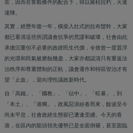
在，因而在客觀條件的配合下，得以摧枯拉朽，火速
達陣。
其實，經歷年復一年，橫柴入灶式的拉布蠻幹，大家
都已看清這些所謂議會抗爭的荒謬和破壞，社會由此
承擔沉重但不必要的政經民生代價，令致曾一度囂浮
的光環和民氣被磨蝕幾盡，大家亦都認清只有重返法
治秩序和尊重體制的正軌，議會運作和特區管治才有
望「止血」，迎向理性議政新時代。
自「高鐵」、「國教」、「佔中」、「旺暴」，到
「本土」、「港獨」，政風惡浪紛沓而來，餘波至今
尚未平息，社會政經生態卻已遭逢歪纏。今天的香
港，在區內的龍頭領先優勢已是全面倒褪，甚至面臨