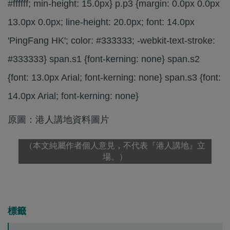
#ffffff; min-height: 15.0px} p.p3 {margin: 0.0px 0.0px
13.0px 0.0px; line-height: 20.0px; font: 14.0px
'PingFang HK'; color: #333333; -webkit-text-stroke:
#333333} span.s1 {font-kerning: none} span.s2
{font: 13.0px Arial; font-kerning: none} span.s3 {font:
14.0px Arial; font-kerning: none}
原圖：港人講地資料圖片
（本文純屬作者個人意見，不代表『港人講地』立
場。）
標籤