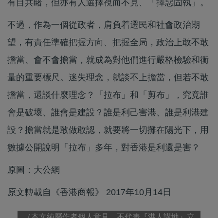
有目共睹，但亦有人選擇視而不見、「擇惡固執」。
不過，作為一個從政者，肩負着選民和社會政治期
望，有責任準確把握方向、把握全局，政治上敢不敢
擔當、會不會擔當，就成為對他們進行嚴格檢驗和衡
量的重要標尺。迷失理念，就談不上擔當，但若不敢
擔當，還談什麼理念？「拉布」和「剪布」，究竟誰
會是破壞、誰會是建設？誰是利己害港、誰是利港建
設？擔當就是敢做敢認，就要將一切攤在陽光下，用
數據公開說明「拉布」多年，對香港是利還是害？
原圖：大公網
原文轉載自《香港商報》 2017年10月14日
（本文純屬作者個人意見，不代表『港人講地』立