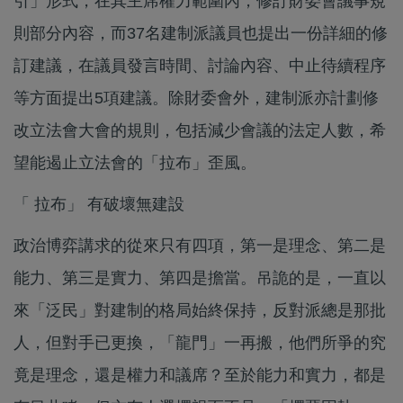
引」形式，在其主席權力範圍內，修訂財委會議事規
則部分內容，而37名建制派議員也提出一份詳細的修
訂建議，在議員發言時間、討論內容、中止待續程序
等方面提出5項建議。除財委會外，建制派亦計劃修
改立法會大會的規則，包括減少會議的法定人數，希
望能遏止立法會的「拉布」歪風。
「 拉布」 有破壞無建設
政治博弈講求的從來只有四項，第一是理念、第二是
能力、第三是實力、第四是擔當。吊詭的是，一直以
來「泛民」對建制的格局始終保持，反對派總是那批
人，但對手已更換，「龍門」一再搬，他們所爭的究
竟是理念，還是權力和議席？至於能力和實力，都是