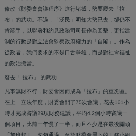
修改《財委會會議程序》進行堵截，勢要廢去「拉
布」的武功。不過，「泛民」明知大勢已去，卻仍不
肯罷手，以聯署和約見政務司司長作為回擊，更指建
制的行動是對立法會監察政府權力的「自閹」。作為
從政者，我們要求的不是口舌爭雄，而是對社會福祉
的政治擔當。
廢去「 拉布」 的武功
凡事無財不行，財委會因而成為「拉布」的重災區。
在上一立法年度，財委會開了75次會議，花去161小
時才完成審議29項財務建議，平均4.2個小時審議一
個項目，比前一年慢了一半，而且不少是在最後關頭
「加班趕工」匆匆通過。至於財委會屬下的工務小組