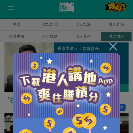
主頁
焦點新聞
港人點播
港人直播
有聲專欄
港人觀點
港人花生
港人博評
香港專業人士協會會長。
陳建強
作者其他博評
「拉布」「剪布」與政治擔當
讚好
0
分享