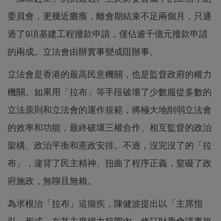
委員會，更幾近癱瘓，離會期結束不足兩個月，只通
過了9項基建工程撥款申請，僅佔逾千億元撥款申請
的兩成。立法會由辦實事變成阻辦事。
立法會是香港的最高民意機關，也是監督政府的權力
機關。如果用「拉布」等手段破壞了少數服從多數的
立法原則和立法會的運作規範，將極大地削弱立法會
的效率和功能，最終破壞三權合作、相互監督的政治
架構、政治平衡和憲政安排。不過，沒完沒了的「拉
布」，違背了民主精神、扭曲了程序正義，窒礙了政
府施政，無聊且無賴。
為求根治「拉布」這痼疾，陳健波提出以「主席指