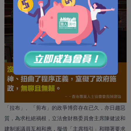
「拉布」、「剪布」的政爭博弈存在已久，亦日趨惡
質，為求杜絕禍根，立法會財務委員會主席陳健波和
建制派議員互相和應，擬借「主席指引」和聯署要求