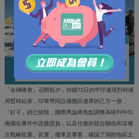
「金磚峰會」召開前夕，持續72日的中印邊境對峙僵
局暫時結束，印軍帶同設備撤回邊界的己方一側，
「釘子」經已拔除，國際輿論將焦點調整為研判中印
兩國在事件中誰勝誰負，以及往後的競合關係和深層
次戰略較量。其實，撤軍是事實，確認了洞朗地區主