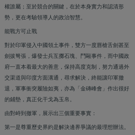
權誰屬；至於競合的關鍵，在於本身實力和認清形
勢，更在考驗領導人的政治智慧。
能戰方可止戰
對於印軍侵入中國領土事件，雙方一度唇槍舌劍甚至
劍拔弩張，爆發士兵互擲石塊、鬥毆事件，而中國政
府一直本着最大的善意，保持高度克制，努力通過外
交渠道與印度方面溝通，尋求解決，終能讓印軍撤
退，軍事衝突履險如夷，亦為「金磚峰會」作出很好
的鋪墊，真正化干戈為玉帛。
由對峙到撤軍，展示出三個重要事實：
第一是尊重歷史界約是解決邊界爭議的最理想辦法。