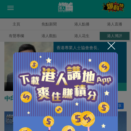
主頁
焦點新聞
港人點播
港人直播
有聲專欄
港人觀點
港人花生
港人博評
香港專業人士協會會長。
陳建強
作者其他博評
中印競合講實力
讚好
0
分享