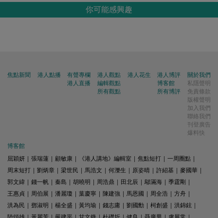
你可能感興趣
焦點新聞
港人點播
有聲專欄
港人觀點
港人花生
港人博評
關於我們
港人直播
編輯觀點
博客館
私隱聲明
所有觀點
所有博評
免責條款
版權聲明
加入我們
聯絡我們
刊登廣告
爆料快
博客館
屈穎妍
|
張瑞蓮
|
顧敏康
|
《港人講地》編輯室
|
焦點短打
|
一周圈點
|
周末短打
|
劉炳章
|
梁世民
|
馬浩文
|
何濼生
|
原姿晴
|
許紹基
|
麥國華
|
郭文緯
|
錢一帆
|
秦島
|
胡曉明
|
周浩鼎
|
田北辰
|
鄔滿海
|
季霆剛
|
王惠貞
|
周伯展
|
潘麗瓊
|
葉慶寧
|
陳建強
|
馬恩國
|
周全浩
|
方舟
|
洪為民
|
鄧淑明
|
楊全盛
|
黃均瑜
|
錢志庸
|
劉國勳
|
柯創盛
|
洪錦鉉
|
陸頌雄
|
黃麗芳
|
嚴建平
|
甘文鋒
|
杜礎圻
|
健良
|
聶廣男
|
盧展常
|