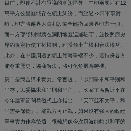
目前，即使不計有爭議的洞朗區外，中印兩國尚有12
萬平方公里區域存在領土糾紛，而經過72日軍事對
峙，印方將越界人員和設備全部撤回邊界印方一側，
而中方部隊則繼續在洞朗地區巡邏駐守，並按照歷史
界約規定行使主權權利，維護領土主權和合法權益。
此外，在中國周邊的領土領海爭端不少，若持份各方
能尊重歷史，協商解決，將可化危機為轉機。
第二是競合講求實力。常言道，「以鬥爭求和平則和
平存，以妥協求和平則和平亡」。國家主席習近平在
今年建軍節閱兵儀式上亦指出：「天下並不太平，和
平需要保衛」。能戰方可止戰，如果沒有強大的政經
軍事實力作為後盾，很難想像今次風波能夠以和平的