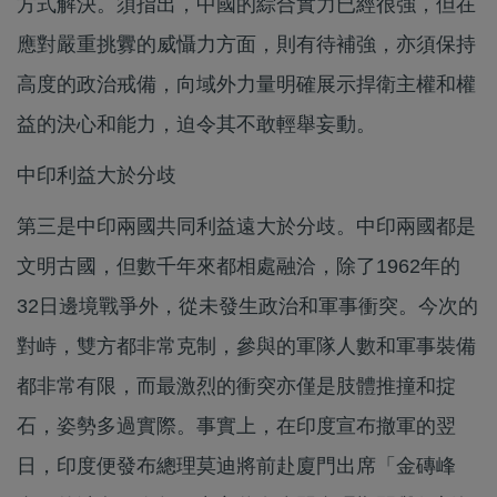
方式解決。須指出，中國的綜合實力已經很強，但在
應對嚴重挑釁的威懾力方面，則有待補強，亦須保持
高度的政治戒備，向域外力量明確展示捍衛主權和權
益的決心和能力，迫令其不敢輕舉妄動。
中印利益大於分歧
第三是中印兩國共同利益遠大於分歧。中印兩國都是
文明古國，但數千年來都相處融洽，除了1962年的
32日邊境戰爭外，從未發生政治和軍事衝突。今次的
對峙，雙方都非常克制，參與的軍隊人數和軍事裝備
都非常有限，而最激烈的衝突亦僅是肢體推撞和掟
石，姿勢多過實際。事實上，在印度宣布撤軍的翌
日，印度便發布總理莫迪將前赴廈門出席「金磚峰