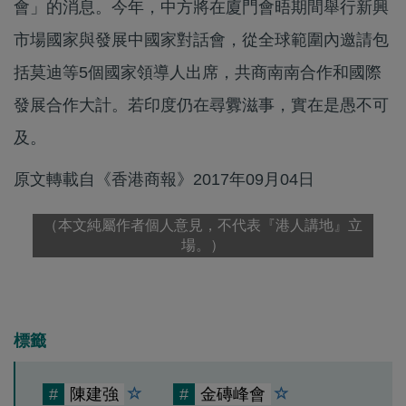
會」的消息。今年，中方將在廈門會晤期間舉行新興
市場國家與發展中國家對話會，從全球範圍內邀請包
括莫迪等5個國家領導人出席，共商南南合作和國際
發展合作大計。若印度仍在尋釁滋事，實在是愚不可
及。
原文轉載自《香港商報》2017年09月04日
（本文純屬作者個人意見，不代表『港人講地』立
場。）
標籤
#
陳建強
#
金磚峰會