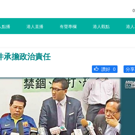
0
人點播
港人直播
有聲專欄
港人觀點
港人
件承擔政治責任
讚好
0
分享