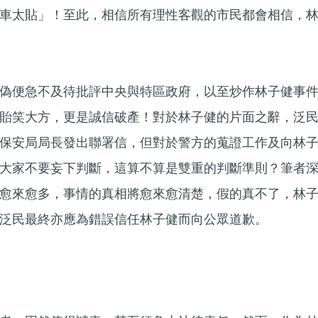
車太貼」！至此，相信所有理性客觀的市民都會相信，
偽便急不及待批評中央與特區政府，以至炒作林子健事
貽笑大方，更是誠信破產！對於林子健的片面之辭，泛
保安局局長發出聯署信，但對於警方的蒐證工作及向林
大家不要妄下判斷，這算不算是雙重的判斷準則？筆者
愈來愈多，事情的真相將愈來愈清楚，假的真不了，林
泛民最終亦應為錯誤信任林子健而向公眾道歉。