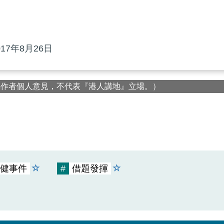
7年8月26日
屬作者個人意見，不代表『港人講地』立場。）
健事件
#
借題發揮