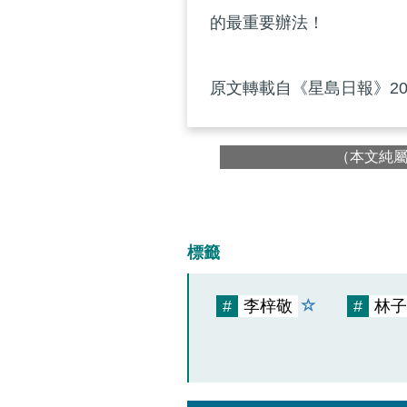
的最重要辦法！
原文轉載自《星島日報》201
（本文純
標籤
#
李梓敬
#
林子