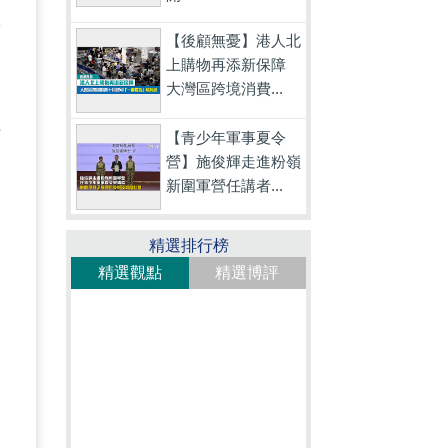
林
【後顧無憂】港人北
上購物再添新保障
大灣區跨境消費...
件
【青少年軍事夏令
營】施俊輝走進粉嶺
民
新圍軍營任講者...
子
深
精選排行榜
子
精選觀點
精選博評