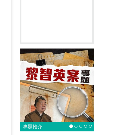
林
百
繼
的
？
從
的
專題推介
信