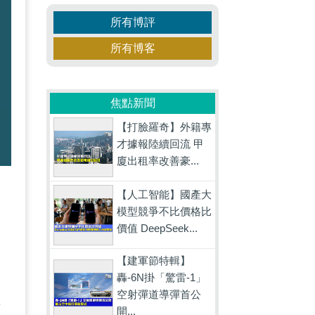
所有博評
所有博客
焦點新聞
【打臉羅奇】外籍專
才據報陸續回流 甲
廈出租率改善豪...
【人工智能】國產大
模型競爭不比價格比
發
價值 DeepSeek...
【建軍節特輯】
轟-6N掛「驚雷-1」
空射彈道導彈首公
乎
開...