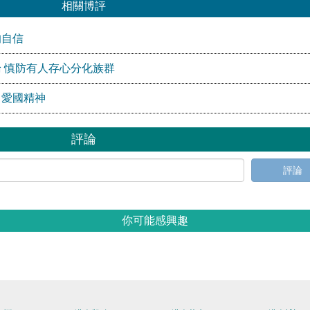
相關博評
的自信
 慎防有人存心分化族群
」愛國精神
評論
評論
你可能感興趣