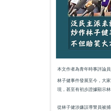
本文作者為青年時事評論員
林子健事件發展至今，大家
現，甚至有初步證據顯示林
從林子健涉嫌誤導警員被捕