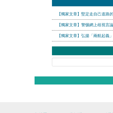
【獨家文章】堅定走自己道路
【獨家文章】警惕網上歧視言論
【獨家文章】弘揚「兩航起義