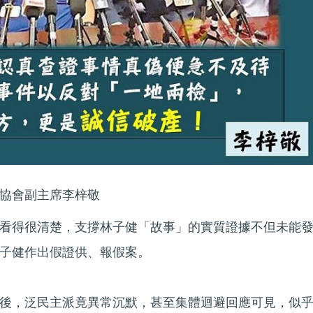
協會副主席李梓敬
看得很清楚，支撐林子健「故事」的實質證據不但未能
子健作出假證供、報假案。
後，泛民主派竟異常沉默，甚至集體迴避回應可見，似