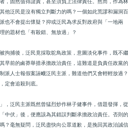
者，固然值得譴責，甚至須負上法律責任。然而，作為
其他泛民是沒有獨立判斷力的嗎？一個如此荒謬和漏洞
派也不會提出懷疑？抑或泛民為求反對政府與「一地兩
理的題材也「有殺錯、無放過」？
被拘捕後，泛民竟採取鴕鳥政策，意圖淡化事件，既不
其早前的鹵莽舉措承擔政治責任，這難道是負責任政黨
制派人士報假案誣衊泛民主派，難道他們又會輕輕放過
，定會追殺到底。
」，泛民主派既然曾猛烈炒作林子健事件，借題發揮，
「中伏」後，便應該為其錯誤判斷承擔政治責任。否則
嗎？毫無疑問，泛民盡快向公眾道歉，是挽回其政治誠