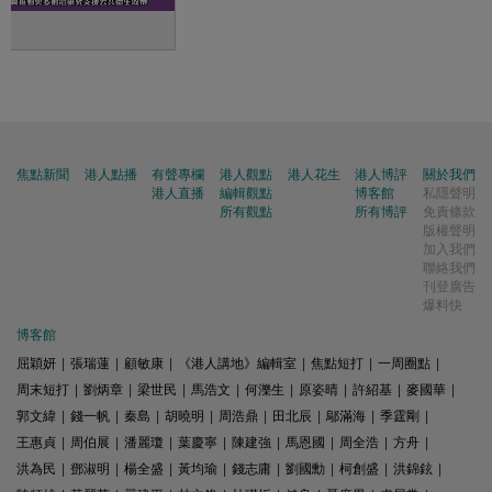
焦點新聞
港人點播
有聲專欄
港人觀點
港人花生
港人博評
關於我們
港人直播
編輯觀點
博客館
私隱聲明
所有觀點
所有博評
免責條款
版權聲明
加入我們
聯絡我們
刊登廣告
爆料快
博客館
屈穎妍
|
張瑞蓮
|
顧敏康
|
《港人講地》編輯室
|
焦點短打
|
一周圈點
|
周末短打
|
劉炳章
|
梁世民
|
馬浩文
|
何濼生
|
原姿晴
|
許紹基
|
麥國華
|
郭文緯
|
錢一帆
|
秦島
|
胡曉明
|
周浩鼎
|
田北辰
|
鄔滿海
|
季霆剛
|
王惠貞
|
周伯展
|
潘麗瓊
|
葉慶寧
|
陳建強
|
馬恩國
|
周全浩
|
方舟
|
洪為民
|
鄧淑明
|
楊全盛
|
黃均瑜
|
錢志庸
|
劉國勳
|
柯創盛
|
洪錦鉉
|