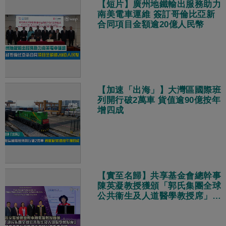
【短片】廣州地鐵輸出服務助力
南美電車運維 簽訂哥倫比亞新
合同項目金額逾20億人民幣
【加速「出海」】大灣區國際班
列開行破2萬車 貨值逾90億按年
增四成
【實至名歸】共享基金會總幹事
陳英凝教授獲頒「郭氏集團全球
公共衞生及人道醫學教授席」：
冀推動更多前沿研究支援公共衞
生政策