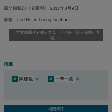
原文轉載自《文匯報》 2017年8月9日
原圖：Lee Hsien Loong facebook
（本文純屬作者個人意見，不代表『港人講地』立
場。）
標籤
#
陳建強
#
一帶一路
相關博評