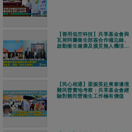
作用
【善用低空科技】共享基金會與
瓦努阿圖衞生部簽合作備忘錄、
啟動衞生健康及援災無人機項目
梁振英：築起「空中生命線」
【民心相通】梁振英赴柬泰邊境
難民營實地考察：共享基金會經
驗對難民營衞生工作極有價值