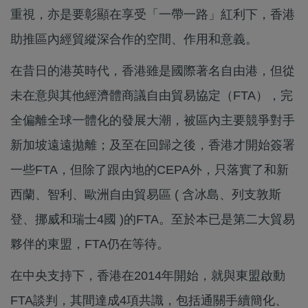
重視，亦是要彰顯在享受「一帶一路」紅利下，香港
助推區內經貿縱深合作的空間、作用和意義。
在昔日的港英時代，香港雖是國際著名自由港，但從
未在意與其他經濟體商議自由貿易協定（FTA），完
全偏離全球一體化的發展大潮，被區內主要競爭對手
新加坡遠遠拋離；及至在回歸之後，香港才開始簽署
一些FTA，但除了跟內地的CEPA外，只落實了和新
西蘭、智利、歐洲自由貿易區 ( 含冰島、列支敦斯
登、挪威和瑞士4國 )的FTA。至於本已是第二大貿易
夥伴的東盟，FTA仍在等待。
在中央支持下，香港在2014年開始，就與東盟啟動
FTA談判，其間達成4項共識，包括通關手續簡化、