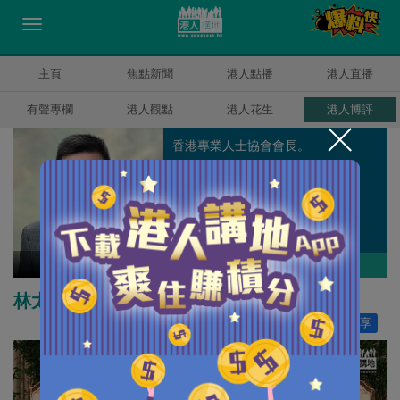
主頁
焦點新聞
港人點播
港人直播
有聲專欄
港人觀點
港人花生
港人博評
香港專業人士協會會長。
陳建強
作者其他博評
林太首次外訪推動參與「一帶一路」
讚好
0
分享