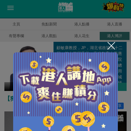
主頁
焦點新聞
港人點播
港人直播
有聲專欄
港人觀點
港人花生
港人博評
顧敏康教授，JP，湖北省政協第十二
屆、第十三屆委員，香港教育大學應
用政策研究及教育未來學院聯席副院
長、國家安全與法律教育研究中心總
監；原湘潭大學法學學部部長、信用
風險管理學院院長、博導；原香港城
市大學法律學院副院長、全國港澳研
顧敏康
作者其他博評
究會理事。
【獨家文章】黎家盈是香港精神的時代縮影
讚好
10
分享