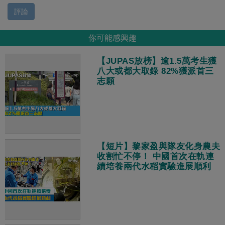
評論
你可能感興趣
【JUPAS放榜】逾1.5萬考生獲
八大或都大取錄 82%獲派首三
志願
【短片】黎家盈與隊友化身農夫
收割忙不停！ 中國首次在軌連
續培養兩代水稻實驗進展順利