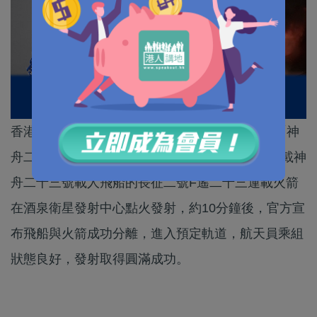
香港5月24日晚上應該有許多官員和市民在觀看「神
舟二十三號載人飛船」升空吧？！23時08分，搭載神
舟二十三號載人飛船的長征二號F遙二十三運載火箭
在酒泉衛星發射中心點火發射，約10分鐘後，官方宣
布飛船與火箭成功分離，進入預定軌道，航天員乘組
狀態良好，發射取得圓滿成功。