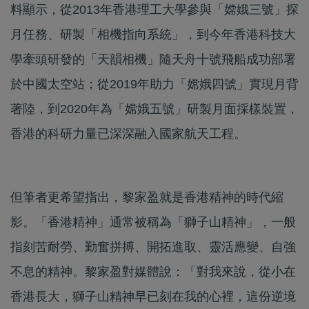
料顯示，從2013年香港理工大學參與「嫦娥三號」探
月任務、研製「相機指向系統」，到今年香港科技大
學牽頭研發的「天韻相機」隨天舟十號飛船成功部署
於中國太空站；從2019年助力「嫦娥四號」實現月背
著陸，到2020年為「嫦娥五號」研製月面採樣裝置，
香港的科研力量已深深融入國家航天工程。
但筆者更希望指出，黎家盈就是香港精神的時代縮
影。「香港精神」通常被稱為「獅子山精神」，一般
指刻苦耐勞、勤奮拼搏、開拓進取、靈活應變、自強
不息的精神。黎家盈對媒體說：「對我來說，從小在
香港長大，獅子山精神早已刻在我的心裡，這份逆境