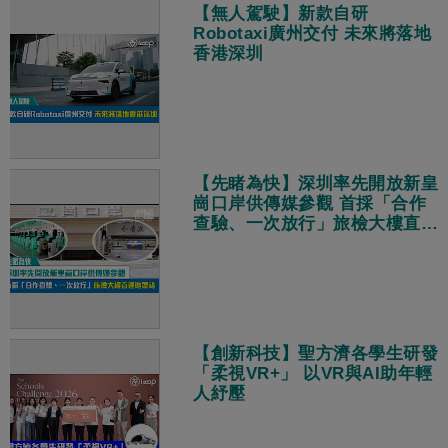
【無人駕駛】新款自研
Robotaxi廣州交付 未來將落地
香港深圳
【先睹為快】深圳率先開放新皇
崗口岸供傳媒參觀 首採「合作
查驗、一次放行」旅檢大樓直連
地鐵站
【創新科技】聖方濟各學生研發
「柔視VR+」 以VR與AI助年輕
人紓壓