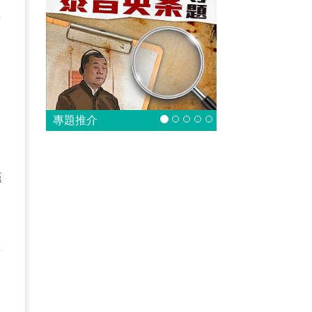
經
皆
案
專題推介
檻
，
示