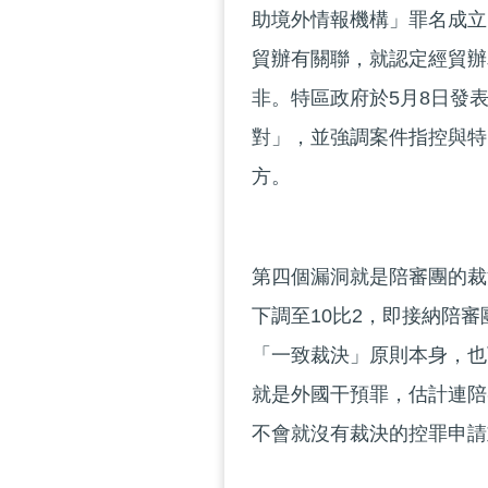
助境外情報機構」罪名成立
貿辦有關聯，就認定經貿辦
非。特區政府於5月8日發
對」，並強調案件指控與特
方。
第四個漏洞就是陪審團的裁
下調至10比2，即接納陪
「一致裁決」原則本身，也
就是外國干預罪，估計連陪
不會就沒有裁決的控罪申請