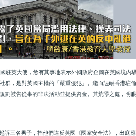
中國駐英大使，煞有其事地表示外國政府企圖在英國境內
社群，是對英國主權的「嚴重侵犯」。繼而誣衊香港駐
規劃被告從事的非法活動並提供資金。其荒謬之處，明
警方起訴三名男子，指他們違反英國《國家安全法》，出庭應