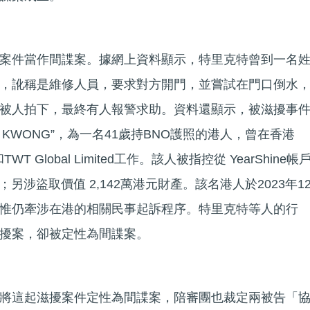
案件當作間諜案。據網上資料顯示，特里克特曾到一名
，訛稱是維修人員，要求對方開門，並嘗試在門口倒水
被人拍下，最終有人報警求助。資料還顯示，被滋擾事
n Ki KWONG”，為一名41歲持BNO護照的港人，曾在香港
 Ltd和TWT Global Limited工作。該人被指控從 YearShine帳
；另涉盜取價值 2,142萬港元財產。該名港人於2023年1
惟仍牽涉在港的相關民事起訴程序。特里克特等人的行
擾案，卻被定性為間諜案。
將這起滋擾案件定性為間諜案，陪審團也裁定兩被告「