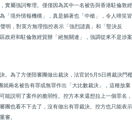
，實屬強詞奪理。僅僅因為其中一名被告與香港駐倫敦
為「境外情報機構」，真是躺著也「中槍」，令人啼笑
表聲明，對英方無理指控表示「強烈譴責」和「堅決反
區政府和駐倫敦經貿辦「絕無關連」，強調從來不是涉
決。為了方便陪審團做出裁決，法官於5月5日將裁決門
審團就兩名被告有罪或無罪作出「大比數裁決」，這種放棄
可能説明了案件的脆弱性。控方本來還想拉上一個罪名
審團也看不下去了，沒有做出有罪裁決。控方也只能表
重審。