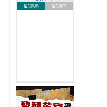
精選觀點
精選博評
姓
，
件
戶
2
協