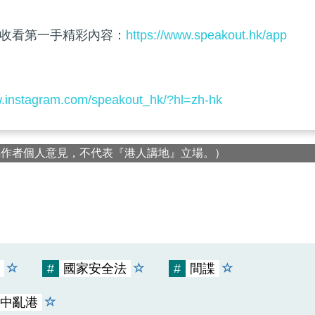
收看第一手精彩內容：
https://www.speakout.hk/app
w.instagram.com/speakout_hk/?hl=zh-hk
屬作者個人意見，不代表『港人講地』立場。）
#
國家安全法
#
間諜
中亂港