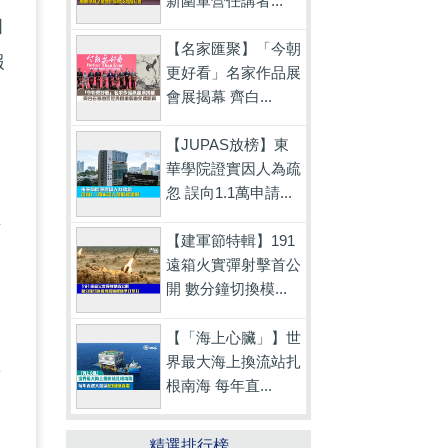
新圍軍營任講者...
個
【名家匯聚】「今朝
報
更好看」名家作品展
會展揭幕 齊白...
。
【JUPAS放榜】東
華學院證實因人為疏
忽 誤向1.1萬申請...
涉
【建軍節特輯】191
內
遠箱火實彈射擊首公
開 數分鐘切換模...
是
【「海上心臟」】世
界最大海上換流站扎
將
根南海 每年直...
連
精選排行榜