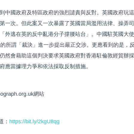
到中國政府及特區政府的強烈譴責與反對。英國政府玩
第一次。但此案又一次暴露了英國當局濫用法律、操弄
「外逃在英的反中亂港分子撐腰站台」。中國駐英國大
院的所謂「裁決」進一步提出嚴正交涉。更應看到的是，
仍然會藉助這個判決要求英國政府對香港駐倫敦經貿辦
府應當據理力爭和依法採取反制措施。
aph.org.uk網站
頻道：
https://bit.ly/2kgU8qg