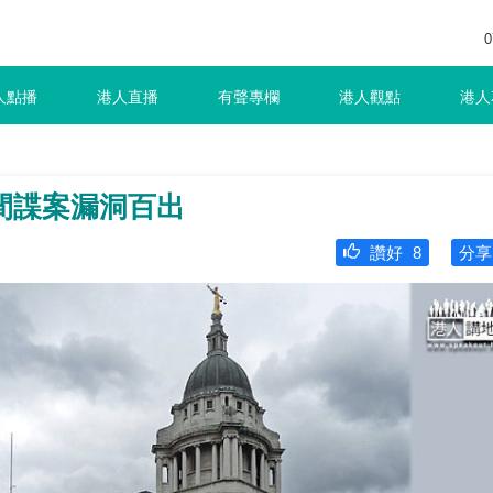
0
人點播
港人直播
有聲專欄
港人觀點
港人
間諜案漏洞百出
讚好
8
分享