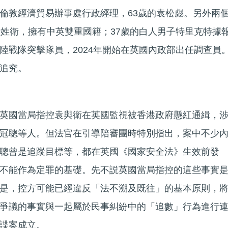
倫敦經濟貿易辦事處行政經理，63歲的袁松彪。另外兩
音姓衛，擁有中英雙重國籍；37歲的白人男子特里克特據
陸戰隊突擊隊員，2024年開始在英國內政部出任調查員
追究。
英國當局指控袁與衛在英國監視被香港政府懸紅通緝，
冠聰等人。但法官在引導陪審團時特別指出，案中不少
聰曾是追蹤目標等，都在英國《國家安全法》生效前發
不能作為定罪的基礎。先不説英國當局指控的這些事實
是，控方可能已經違反「法不溯及既往」的基本原則，
爭議的事實與一起屬於民事糾紛中的「追數」行為進行
諜案成立。