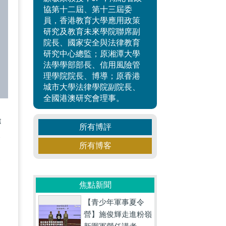
協第十二屆、第十三屆委
員，香港教育大學應用政策
研究及教育未來學院聯席副
院長、國家安全與法律教育
研究中心總監；原湘潭大學
法學學部部長、信用風險管
理學院院長、博導；原香港
城市大學法律學院副院長、
全國港澳研究會理事。
騷
所有博評
倫
所有博客
眼
焦點新聞
【青少年軍事夏令
營】施俊輝走進粉嶺