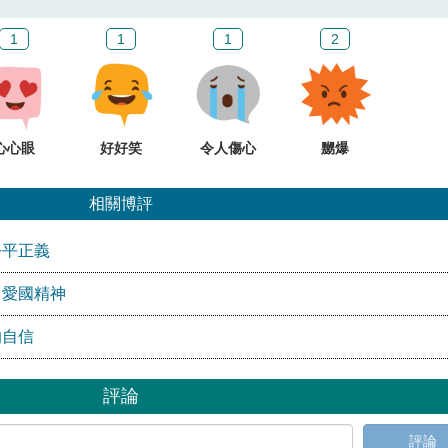
1
1
1
2
心心眼
好好笑
令人傷心
嬲爆
相關博評
公平正義
」愛國精神
的自信
評論
評論