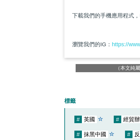
下載我們的手機應用程式，
瀏覽我們的IG：
https://ww
（本文純
標籤
#
英國
#
經貿辦
#
抹黑中國
#
反