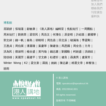
版權聲明
加入我們
聯絡我們
刊登廣告
爆料快
博客館
屈穎妍
|
張瑞蓮
|
顧敏康
|
《港人講地》編輯室
|
焦點短打
|
一周圈點
|
周末短打
|
劉炳章
|
梁世民
|
馬浩文
|
何濼生
|
原姿晴
|
許紹基
|
麥國華
|
郭文緯
|
錢一帆
|
秦島
|
胡曉明
|
周浩鼎
|
田北辰
|
鄔滿海
|
季霆剛
|
王惠貞
|
周伯展
|
潘麗瓊
|
葉慶寧
|
陳建強
|
馬恩國
|
周全浩
|
方舟
|
洪為民
|
鄧淑明
|
楊全盛
|
黃均瑜
|
錢志庸
|
劉國勳
|
柯創盛
|
洪錦鉉
|
陸頌雄
|
黃麗芳
|
嚴建平
|
甘文鋒
|
杜礎圻
|
健良
|
聶廣男
|
盧展常
|
Winter Wong
|
K2
|
梁文新
|
羅崑
|
姚銘
|
陳志豪
|
精選文章
|
林奮強
|
囍雨
© 港人講地
電郵: speakout@speakout.hk
傳真: 85228041301
All rights reserved.
版權所有 不得轉載