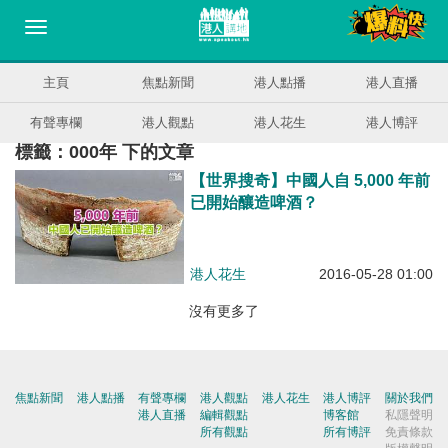
主頁
焦點新聞
港人點播
港人直播
有聲專欄
港人觀點
港人花生
港人博評
標籤：000年 下的文章
【世界搜奇】中國人自 5,000 年前
已開始釀造啤酒？
港人花生
2016-05-28 01:00
沒有更多了
焦點新聞
港人點播
有聲專欄
港人觀點
港人花生
港人博評
關於我們
港人直播
編輯觀點
博客館
私隱聲明
所有觀點
所有博評
免責條款