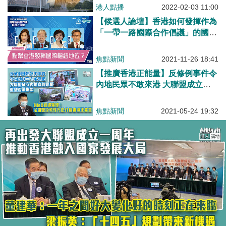
議員劉業強希望香港走出谷底重新
港人點播
2022-02-03 11:00
出發！
【候選人論壇】香港如何發揮作為
「一帶一路國際合作倡議」的國際
樞紐地位？郭玲麗：為「一帶一
路」國家帶來完善服務 黎棟國：
焦點新聞
2021-11-26 18:41
利用機會糾正外國不實報道 梁美
【推廣香港正能量】反修例事件令
芬：好好發揮「帶路者」角色 何
內地民眾不敢來港 大聯盟成立內
君堯：打理得靚仔就人人都嚟
地宣傳小組重塑香港形象
焦點新聞
2021-05-24 19:32