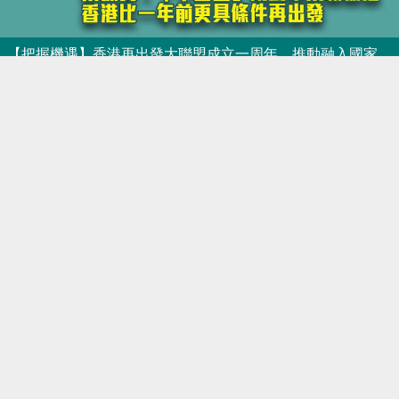
【把握機遇】香港再出發大聯盟成立一周年、推動融入國家發展大局 董建華：好的時刻正在來臨 梁振英：香港比一年前更具條件再出發
焦點新聞
2021-05-24 16:45
【直播】「再出發大聯盟」融入國
家發展大局發布會
港人直播
2021-05-24 16:26
【完善制度】香港再出發大聯盟堅
決支持《全國人民代表大會關於完
善香港特別行政區選舉制度的決
定》 指「決定」充分反映出全國
人民對於落實「一國兩制」、維護
香港長期繁榮穩定和國家安全的意
志和決心
焦點新聞
2021-03-11 18:55
【中央關懷】香港再出發大聯盟：
堅持愛國者治港才能長治久安