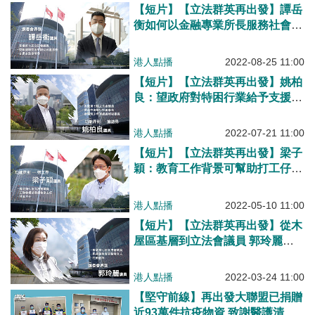
【短片】【立法群英再出發】譚岳
衡如何以金融專業所長服務社會？
香港未來點樣補充規劃意識？
港人點播
2022-08-25 11:00
【短片】【立法群英再出發】姚柏
良：望政府對特困行業給予支援、
文化體育旅遊接下來做好軟件 讓
業界再起飛！
港人點播
2022-07-21 11:00
【短片】【立法群英再出發】梁子
穎：教育工作背景可幫助打工仔提
升技能、學識 爭取修訂僱傭條
例、落實標準工時保障權益
港人點播
2022-05-10 11:00
【短片】【立法群英再出發】從木
屋區基層到立法會議員 郭玲麗談
貼地政策：給青年希望、青年事務
撥入民政事務處、教育方針要調整
港人點播
2022-03-24 11:00
【堅守前線】再出發大聯盟已捐贈
近93萬件抗疫物資 致謝醫護清潔