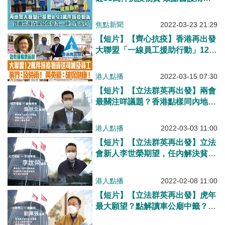
及保安等一線工作人員
焦點新聞
2022-03-23 21:29
【短片】【齊心抗疫】香港再出發
大聯盟「一線員工援助行動」12萬
件抗疫物資送運輸業前線司機和員
工！ 黃英豪：維持公共運輸系統
港人點播
2022-03-15 07:30
正常運轉、要確保健康、業界 ：
【短片】【立法群英再出發】兩會
及時雨！
最關注咩議題？香港點樣同內地建
立一套疫情防控標準？吳秋北：政
府施政邏輯要改變、香港再創輝煌
港人點播
2022-03-03 11:00
有最後契機
【短片】【立法群英再出發】立法
會新人李世榮期望，任內解決貧富
差距、房屋短缺和修補社會撕裂、
期待香港再出發迎來最好的日子!
港人點播
2022-02-08 11:00
【短片】【立法群英再出發】虎年
最大願望？點解讀車公廟中籤？北
部都會區建設發揮咩作用？立法會