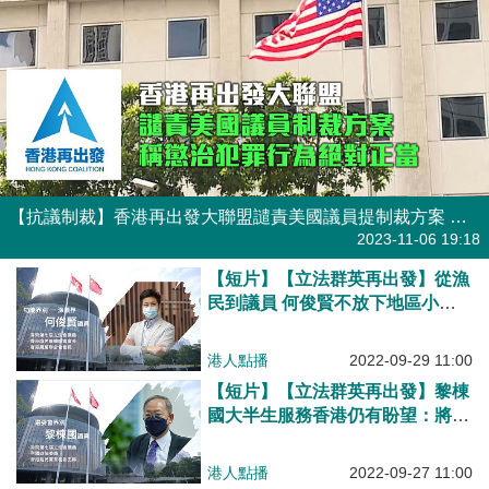
【抗議制裁】香港再出發大聯盟譴責美國議員提制裁方案 稱懲治犯罪行為絕對正當
焦點新聞
2023-11-06 19:18
【短片】【立法群英再出發】從漁
民到議員 何俊賢不放下地區小
事：要將民生事於地毯底下拿出來
一件一件去解決
港人點播
2022-09-29 11:00
【短片】【立法群英再出發】黎棟
國大半生服務香港仍有盼望：將23
條帶上立法會、香港人再進一步團
結起來
港人點播
2022-09-27 11:00