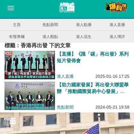
主頁
焦點新聞
港人點播
港人直播
有聲專欄
港人觀點
港人花生
港人博評
標籤：香港再出發 下的文章
【直播】《識「碳」再出發》系列
短片發佈會
港人直播
2025-01-16 17:25
【助力國家發展】再出發大聯盟舉
辦 「推動國際貿易中心發展」研
討會 發表調研報告助鞏固香港國
際貿易中心地位
焦點新聞
2024-05-21 19:58