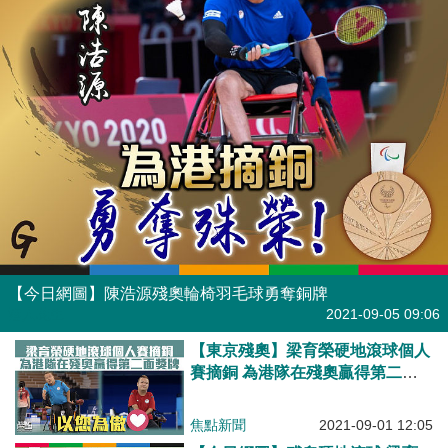
【今日網圖】陳浩源殘奧輪椅羽毛球勇奪銅牌
港人花生
2021-09-05 09:06
【東京殘奧】梁育榮硬地滾球個人
賽摘銅 為港隊在殘奧贏得第二面
獎牌
焦點新聞
2021-09-01 12:05