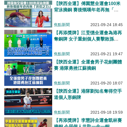
【陝西全運】傅園慧全運會100米
背泳摘銅 賽後慨嘆年老再無「洪
荒之力」
焦點新聞
2021-09-24 18:45
【再添獎牌】江旻憓全運會為港再
奪銅牌 女子重劍個人賽擊敗孫一
文
焦點新聞
2021-09-21 19:47
【陝西全運】全運會男子花劍團體
賽 港隊勇挫江蘇摘銅
焦點新聞
2021-09-20 18:07
【陝西全運】港隊劉知名奪得空手
道個人形銅牌
焦點新聞
2021-09-18 19:59
【再添獎牌】李慧詩全運會凱林賽
摘銅 今屆個人共取一金一銅