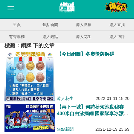
主頁
焦點新聞
港人點播
港人直播
有聲專欄
港人觀點
港人花生
港人博評
標籤：銅牌 下的文章
【今日網圖】冬奧獎牌解碼
港人花生
2022-01-11 18:20
【再下一城】何詩蓓短池世錦賽
400米自由泳摘銅 國家隊李冰潔奪
金
焦點新聞
2021-12-19 23:59