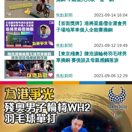
焦點新聞
2021-09-14 16:04
【首面獎牌】港將梁嘉儒全運會男
子場地單車個人全能賽摘銅
焦點新聞
2021-09-12 19:49
【東京殘奧】陳浩源輪椅羽毛球男
單摘銅 賽後談及母親感觸落淚
焦點新聞
2021-09-05 12:29