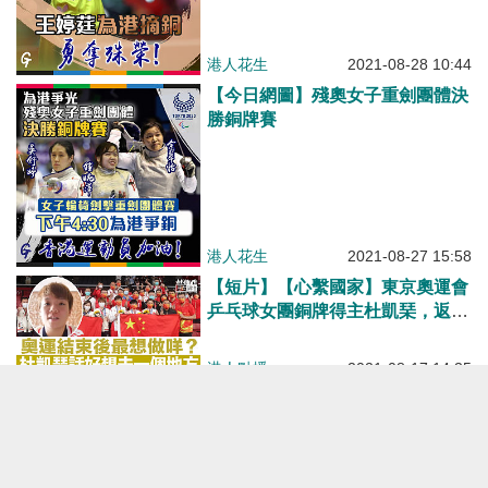
港人花生
2021-08-28 10:44
【今日網圖】殘奧女子重劍團體決
勝銅牌賽
港人花生
2021-08-27 15:58
【短片】【心繫國家】東京奧運會
乒乓球女團銅牌得主杜凱琹，返港
後隔離期間接受新華社記者視頻訪
問，被問到奧運結束後最想做什
港人點播
2021-08-17 14:35
麼？她說很想去一個地方
【東京奧運】東京奧運今閉幕 港
隊創歷史取得1金2銀3銅
焦點新聞
2021-08-08 18:19