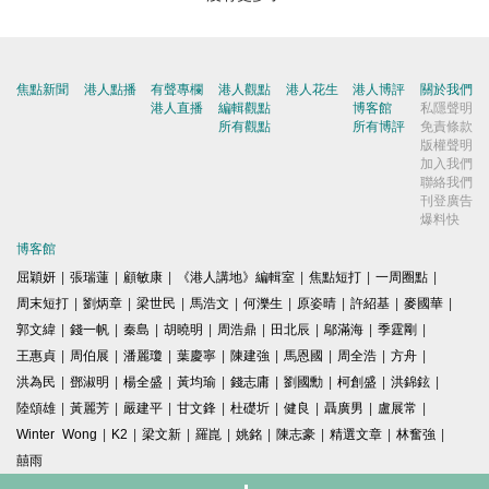
焦點新聞
港人點播
有聲專欄
港人觀點
港人花生
港人博評
關於我們
港人直播
編輯觀點
博客館
私隱聲明
所有觀點
所有博評
免責條款
版權聲明
加入我們
聯絡我們
刊登廣告
爆料快
博客館
屈穎妍
|
張瑞蓮
|
顧敏康
|
《港人講地》編輯室
|
焦點短打
|
一周圈點
|
周末短打
|
劉炳章
|
梁世民
|
馬浩文
|
何濼生
|
原姿晴
|
許紹基
|
麥國華
|
郭文緯
|
錢一帆
|
秦島
|
胡曉明
|
周浩鼎
|
田北辰
|
鄔滿海
|
季霆剛
|
王惠貞
|
周伯展
|
潘麗瓊
|
葉慶寧
|
陳建強
|
馬恩國
|
周全浩
|
方舟
|
洪為民
|
鄧淑明
|
楊全盛
|
黃均瑜
|
錢志庸
|
劉國勳
|
柯創盛
|
洪錦鉉
|
陸頌雄
|
黃麗芳
|
嚴建平
|
甘文鋒
|
杜礎圻
|
健良
|
聶廣男
|
盧展常
|
Winter Wong
|
K2
|
梁文新
|
羅崑
|
姚銘
|
陳志豪
|
精選文章
|
林奮強
|
囍雨