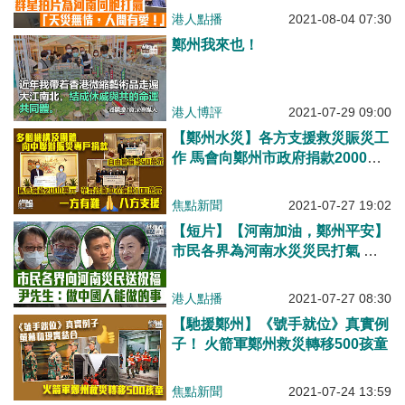
方支援、鄭家生：鄭州挺住!河南
港人點播
2021-08-04 07:30
加油!
鄭州我來也！
港人博評
2021-07-29 09:00
【鄭州水災】各方支援救災賑災工
作 馬會向鄭州市政府捐款2000萬
元 湖北社團總會捐約155萬
焦點新聞
2021-07-27 19:02
【短片】【河南加油，鄭州平安】
市民各界為河南水災災民打氣 鄭
泳舜：一方有難，八方支援！ 趙
麗娟：災難見到人性珍貴 尹先
港人點播
2021-07-27 08:30
生：大家都是中國人、做到的事我
【馳援鄭州】《號手就位》真實例
們都會做﹗
子！ 火箭軍鄭州救災轉移500孩童
焦點新聞
2021-07-24 13:59