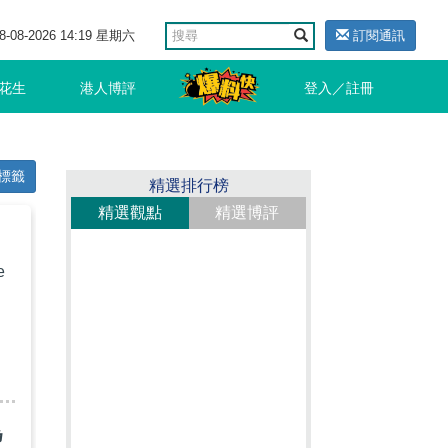
8-08-2026 14:19 星期六
訂閱通訊
花生
港人博評
登入／註冊
標籤
精選排行榜
精選觀點
精選博評
e
為