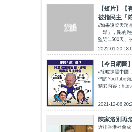
【短片】【
被指民主「
//如果說梁天
「鬆」，跑的跑
監近1,500天
2022-01-20 18:
【今日網圖
//除咗抹黑中國
們的YouTube頻
精彩內容：https:/
2021-12-06 20:
陳家洛別再
近排香港社會成