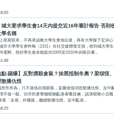
48:05
城大要求學生會14天內提交近16年審計報告 否則
大學名稱
上星期宣布，不再承認教大學生會地位後，再有大學擬下定決心
城市大學學生會昨晚（23日）在社交媒體發文指，收到城大學生
電郵，指控學生會未能提供2005至2020年的賬目審...
51:48
焦點‧踢爆】反對撲殺倉鼠？抹黑抵制冬奧？梁頌恆
理散播仇恨
嵐嘅所作所為，只不過係自我膨脹，妄圖借假消息散播仇恨、反中
理不值一駁。但市民要警惕呢啲亂港者嘅伎倆，認清呢啲小丑嘅
進政客「走佬」外國後，繼續散播仇恨、反中亂港...
58:25