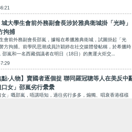
36:21
】城大學生會前外務副會長涉於雅典衛城掛「光時」
方拘捕
生會前外務副會長邵嵐，據報在希臘雅典衛城，試圖掛起「光
警方拘捕。前學民思潮成員許穎婷在社交媒體發帖稱，於希臘時
，邵嵐和一名西藏倡議者在明日（18日）的奧運火炬交...
47:29
點‧人物】賣國者逐個捉 聯同羅冠聰等人在美反中
粗口女」邵嵐劣行纍纍
粗口女」嘅邵嵐，唔講唔知，過往劣行多多，煽獨、唱衰香港樣樣
冠聰呢班潛逃外國嘅亂港分子聚首，究竟密謀咩嘢呢？// 中秋
羅冠聰在其社交專頁上發布一張梁繼平、張崑陽、...
00:00