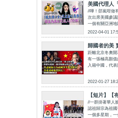
美國代理人
//嘩！邵嵐咁
次出席美國參議
一個有關亞洲地
2022-04-01 17:
歸國者的美 
距離北京冬奧開
有一張極高顏值
入籍中國，代表
2022-01-27 18:
【短片】【
//一群掛著華
認祖歸宗為祖國
一個多星期，一