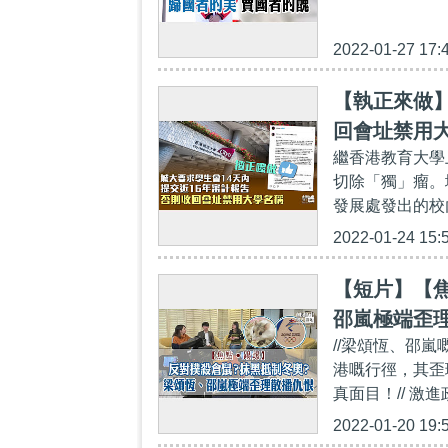
2022-01-27 17:
【執正來做】
回會址禁用
繼香港教育大學
切除「獨」瘤。
發展處發出的校內
2022-01-24 15:
【短片】【
邵嵐極端歪
//梁頌恆、邵
港嘅行徑，其歪
真面目！// 激
2022-01-20 19: