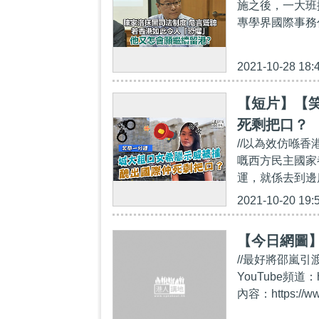
施之後，一大班
專學界國際事務
2021-10-28 18:
【短片】【
死剩把口？
//以為效仿喺
嘅西方民主國家
運，就係去到邊
2021-10-20 19:
【今日網圖
//最好將邵嵐引
YouTube頻道：
內容：https://ww