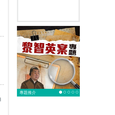
今
專題推介
與