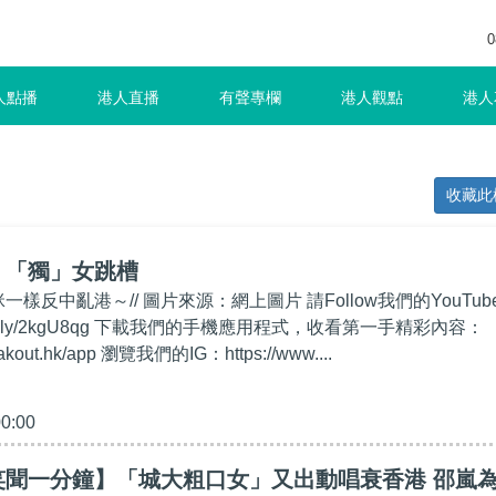
0
人點播
港人直播
有聲專欄
港人觀點
港人
收藏此
】「獨」女跳槽
一樣反中亂港～// 圖片來源：網上圖片 請Follow我們的YouTub
/bit.ly/2kgU8qg 下載我們的手機應用程式，收看第一手精彩內容：
eakout.hk/app 瀏覽我們的IG：https://www....
00:00
笑聞一分鐘】「城大粗口女」又出動唱衰香港 邵嵐