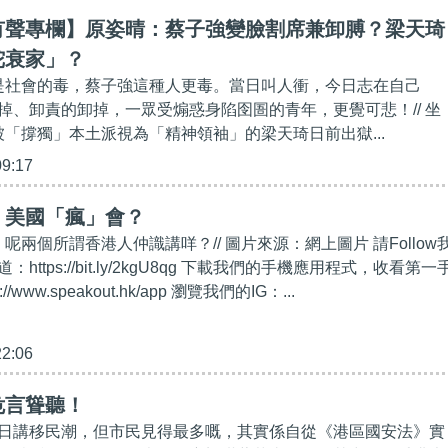
有聲專欄】原姿晴：蔡子強變臉割席兼卸膊？梁天琦
陀衰家」？
琦是社會的毒，蔡子強這種人更毒。當日叫人衝，今日志在自己
掉、卸責的卸掉，一眾受煽惑身陷囹圄的青年，更覺可悲！// 坐
、被「撐獨」本土派視為「精神領袖」的梁天琦日前出獄...
09:17
】美國「瘋」會？
，呢兩個所謂香港人仲識講咩？// 圖片來源：網上圖片 請Follow
道：https://bit.ly/2kgU8qg 下載我們的手機應用程式，收看第一
/www.speakout.hk/app 瀏覽我們的IG：...
22:06
危言聳聽！
日講移民潮，但市民見得最多嘅，其實係自從《港區國安法》實