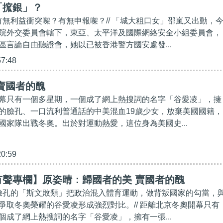
「搲銀」？
做有無利益衝突㗎？有無申報㗎？// 「城大粗口女」邵嵐又出動，
院外交委員會轄下，東亞、太平洋及國際網絡安全小組委員會，
區言論自由聽證會，她以已被香港警方國安處發...
57:48
賣國者的醜
幕只有一個多星期，一個成了網上熱搜詞的名字「谷愛凌」，擁
的臉孔、一口流利普通話的中美混血19歲少女，放棄美國國籍，
國家隊出戰冬奧。出於對運動熱愛，這位身為美國史...
20:59
有聲專欄】原姿晴：歸國者的美 賣國者的醜
人臉孔的「斯文敗類」把政治混入體育運動，做背叛國家的勾當，
爭取冬奧榮耀的谷愛凌形成強烈對比。// 距離北京冬奧開幕只有
個成了網上熱搜詞的名字「谷愛凌」，擁有一張...