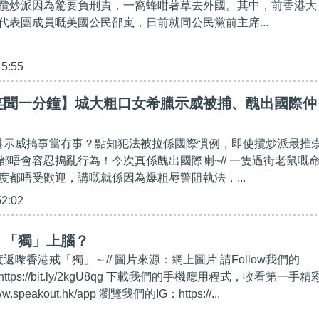
攬炒派因為驚要負刑責，一窩蜂咁著草去外國。其中，前香港大
代表團成員嘅美國公民邵嵐，日前就同公民黨前主席...
45:55
笑聞一分鐘】城大粗口女希臘示威被捕、醜出國際仲
香港示威搞事當冇事？點知犯法被拉係國際慣例，即使攬炒派最推
都唔會容忍搗亂行為！今次真係醜出國際喇~// 一隻過街老鼠嘅
度都唔受歡迎，講嘅就係因為爆粗辱警阻執法，...
52:02
】「獨」上腦？
渡返嚟香港戒「獨」～// 圖片來源：網上圖片 請Follow我們的
https://bit.ly/2kgU8qg 下載我們的手機應用程式，收看第一手精
w.speakout.hk/app 瀏覽我們的IG：https://...