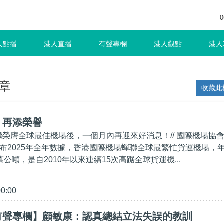
0
人點播
港人直播
有聲專欄
港人觀點
港人
章
收藏此
】再添榮譽
場繼榮膺全球最佳機場後，一個月內再迎來好消息！// 國際機場協
公布2025年全年數據，香港國際機場蟬聯全球最繁忙貨運機場，
萬公噸，是自2010年以來連續15次高踞全球貨運機...
00:00
有聲專欄】顧敏康：認真總結立法失誤的教訓