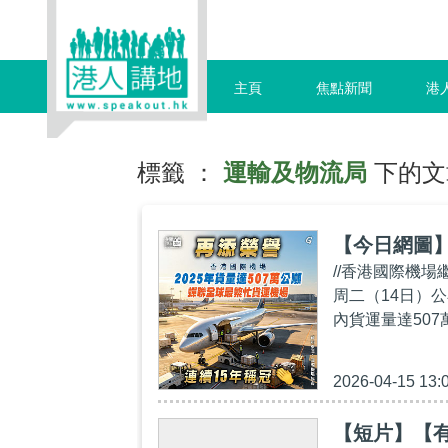
主頁
焦點新聞
港
標籤 ：
運輸及物流局
下的文
【今日網圖
//香港國際機
周二（14日）
內貨運量達507
2026-04-15 13:
【短片】【