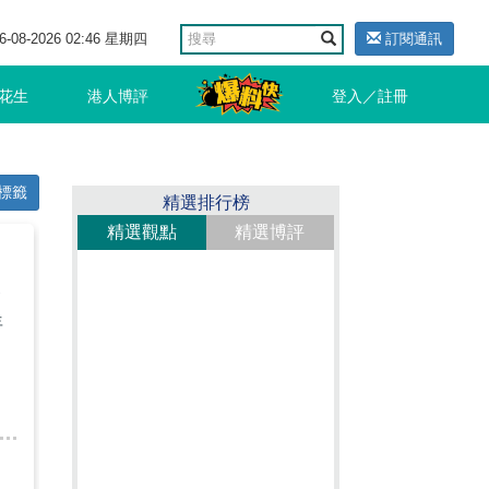
6-08-2026 02:46 星期四
訂閱通訊
花生
港人博評
登入／註冊
標籤
精選排行榜
精選觀點
精選博評
會
年