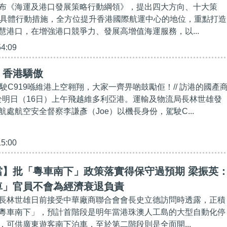
布《海運及港口發展策略行動綱領》，提出四大方向、十大策
項具體行動措施，全方位提升香港國際航運中心的地位，重點打造
慧港口，在增強港口競爭力、發展高增值海運服務，以...
54:09
】香港驕傲
會駕駛C919喺維港上空翱翔，大家一齊畀啲鼓勵佢！// 訪港的國產
將於明日（16日）上午飛越維多利亞港。運輸及物流局長林世雄發
處航空安全督察李謙彥（Joe）以機長身份，駕駛C...
15:00
當】批「粵車南下」政策落實得保守過預期 梁振英
車」官員不會為經濟衰退負責
長林世雄日前接受中華廠商聯合會會長史立德訪問時透露，正積
粵車南下」，預計首階段是明年當港珠澳人工島的大型自動化停
，可供廣東遊客南下泊車，至於第二階段則是全面開...