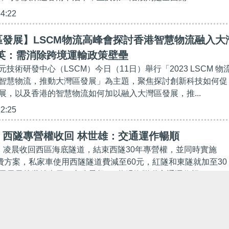
54:22
發展】LSCM物流高峰會探討香港智慧物流融入大
振英：需消除跨境運輸政策壁壘
技術研發中心（LSCM）今日（11日）舉行「2023 LSCM 物
智慧物流，推動大灣區發展」為主題，聚焦探討創新科技如何促
展，以及香港的智慧物流如何加以融入大灣區發展，推...
12:25
】西隧專營權收回 林世雄：交通運作暢順
）凌晨收回西區海底隧道，結束西隧30年專營權，並同時實施
收費方案，私家車使用西隧隧道費減至60元，紅隧和東隧就加至30
局局長林世雄表示，由凌晨起，3條過海隧道交通運作暢...
08:22