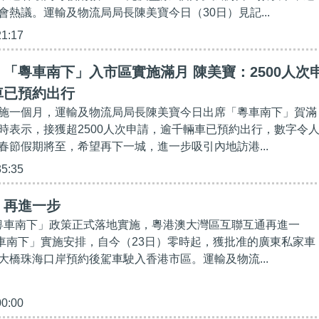
會熱議。運輸及物流局局長陳美寶今日（30日）見記...
21:17
「粵車南下」入市區實施滿月 陳美寶：2500人次
車已預約出行
施一個月，運輸及物流局局長陳美寶今日出席「粵車南下」賀滿
時表示，接獲超2500人次申請，逾千輛車已預約出行，數字令
春節假期將至，希望再下一城，進一步吸引內地訪港...
35:35
】再進一步
「粵車南下」政策正式落地實施，粵港澳大灣區互聯互通再進一
「粵車南下」實施安排，自今（23日）零時起，獲批准的廣東私家車
大橋珠海口岸預約後駕車駛入香港市區。運輸及物流...
00:00