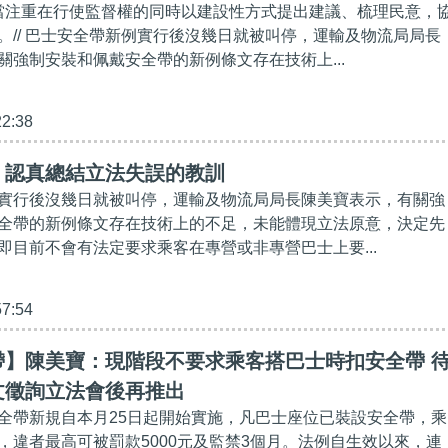
應當注重在行使監督權的同時以建設性方式提出建議、梳理民意，
。// 巴士安全帶新例實行後沒幾日就被叫停，運輸及物流局局長
關強制安裝和佩戴安全帶的新例條文存在技術上...
22:38
】認真總結立法失誤的教訓
實行後沒幾日就被叫停，運輸及物流局局長陳美寶表示，有關強
全帶的新例條文存在技術上的不足，未能體現立法原意，決定先
即目前不會有法定要求乘客在專營或非專營巴士上要...
57:54
帶】陳美寶：現階段不要求乘客搭巴士時扣安全帶 
文徵詢立法會後再推出
全帶新規自本月25日起開始實施，凡巴士座位已裝設安全帶，乘
，違者最高可被罰款5000元及監禁3個月。法例自生效以來，連