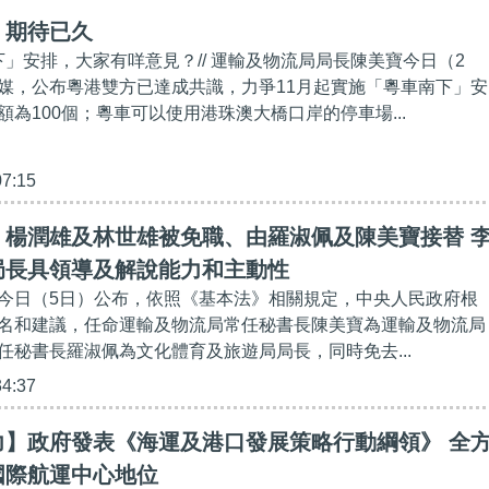
】期待已久
下」安排，大家有咩意見？// 運輸及物流局局長陳美寶今日（2
媒，公布粵港雙方已達成共識，力爭11月起實施「粵車南下」安
為100個；粵車可以使用港珠澳大橋口岸的停車場...
07:15
】楊潤雄及林世雄被免職、由羅淑佩及陳美寶接替 
局長具領導及解說能力和主動性
今日（5日）公布，依照《基本法》相關規定，中央人民政府根
名和建議，任命運輸及物流局常任秘書長陳美寶為運輸及物流局
任秘書長羅淑佩為文化體育及旅遊局局長，同時免去...
34:37
力】政府發表《海運及港口發展策略行動綱領》 全
國際航運中心地位