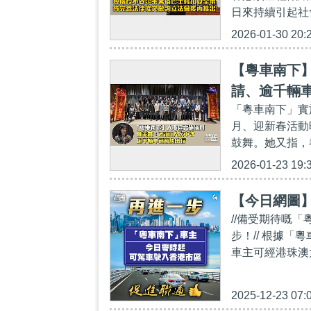
日來持續引起社
2026-01-30 20:
【粵車南下】
請、逾千輛
「粵車南下」實
月、迎新春活動
鼓舞。她又指，
2026-01-23 19:
【今日網圖
//備受期待嘅
步！// 根據
車主可經港珠澳
2025-12-23 07: