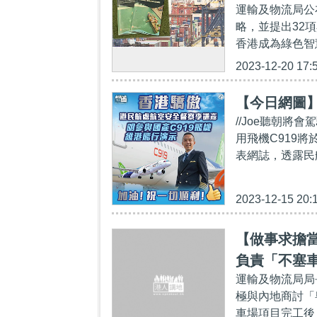
運輸及物流局公
略，並提出32
香港成為綠色智
2023-12-20 17:
【今日網圖
//Joe聽朝將
用飛機C919
表網誌，透露民航
2023-12-15 20:
【做事求擔
負責「不塞
運輸及物流局局
極與內地商討「
車場項目完工後