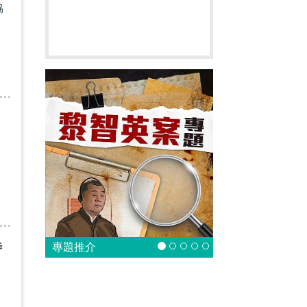
協
待
專題推介