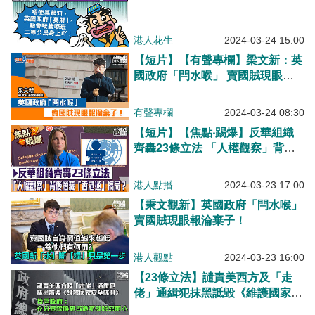
港人花生
2024-03-24 15:00
【短片】【有聲專欄】梁文新：英
國政府「閂水喉」 賣國賊現眼報
淪棄子！
有聲專欄
2024-03-24 08:30
【短片】【焦點‧踢爆】反華組織
齊轟23條立法 「人權觀察」背後
潛藏「香港通」搞局？
港人點播
2024-03-23 17:00
【秉文觀新】英國政府「閂水喉」
賣國賊現眼報淪棄子！
港人觀點
2024-03-23 16:00
【23條立法】譴責美西方及「走
佬」通緝犯抹黑詆毀《維護國家安
全條例》 特區政府：充分暴露唯