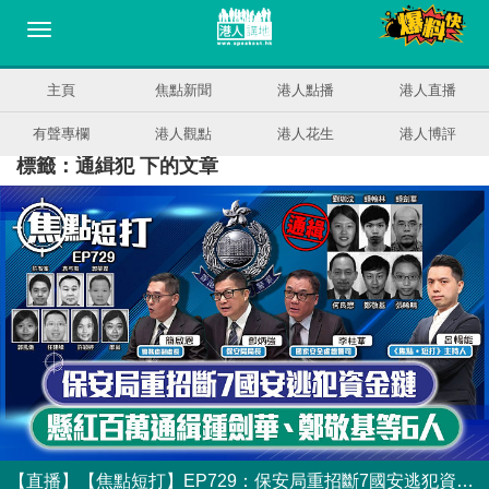
主頁
焦點新聞
港人點播
港人直播
有聲專欄
港人觀點
港人花生
港人博評
標籤：通緝犯 下的文章
【直播】【焦點短打】EP729：保安局重招斷7國安逃犯資金鏈 懸紅百萬通緝鍾劍華、鄭敬基等6人