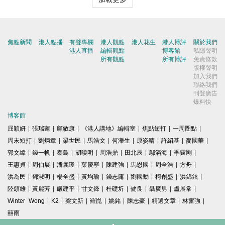
焦點新聞
港人點播
有聲專欄
港人觀點
港人花生
港人博評
關於我們
港人直播
編輯觀點
博客館
私隱聲明
所有觀點
所有博評
免責條款
版權聲明
加入我們
聯絡我們
刊登廣告
爆料快
博客館
屈穎妍
|
張瑞蓮
|
顧敏康
|
《港人講地》編輯室
|
焦點短打
|
一周圈點
|
周末短打
|
劉炳章
|
梁世民
|
馬浩文
|
何濼生
|
原姿晴
|
許紹基
|
麥國華
|
郭文緯
|
錢一帆
|
秦島
|
胡曉明
|
周浩鼎
|
田北辰
|
鄔滿海
|
季霆剛
|
王惠貞
|
周伯展
|
潘麗瓊
|
葉慶寧
|
陳建強
|
馬恩國
|
周全浩
|
方舟
|
洪為民
|
鄧淑明
|
楊全盛
|
黃均瑜
|
錢志庸
|
劉國勳
|
柯創盛
|
洪錦鉉
|
陸頌雄
|
黃麗芳
|
嚴建平
|
甘文鋒
|
杜礎圻
|
健良
|
聶廣男
|
盧展常
|
Winter Wong
|
K2
|
梁文新
|
羅崑
|
姚銘
|
陳志豪
|
精選文章
|
林奮強
|
囍雨