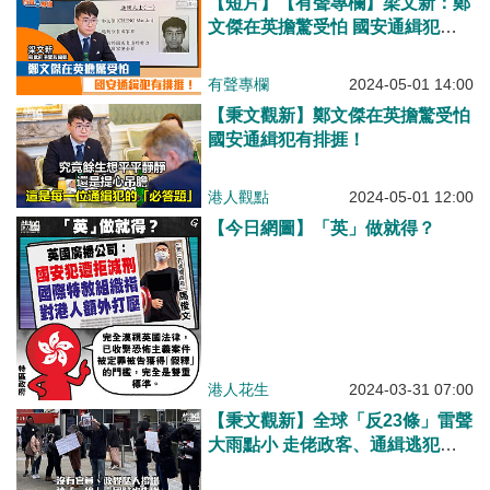
【短片】【有聲專欄】梁文新：鄭
文傑在英擔驚受怕 國安通緝犯有
排捱！​
有聲專欄
2024-05-01 14:00
【秉文觀新】鄭文傑在英擔驚受怕
國安通緝犯有排捱！​
港人觀點
2024-05-01 12:00
【今日網圖】「英」做就得？
港人花生
2024-03-31 07:00
【秉文觀新】全球「反23條」雷聲
大雨點小 走佬政客、通緝逃犯死
撐