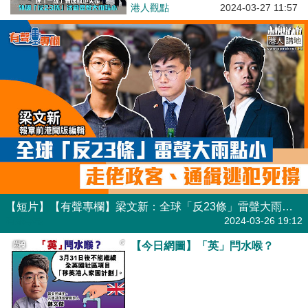
港人觀點
2024-03-27 11:57
【短片】【有聲專欄】梁文新：全球「反23條」雷聲大雨點小 走佬政客、通緝逃犯死撐
有聲專欄
2024-03-26 19:12
【今日網圖】「英」閂水喉？