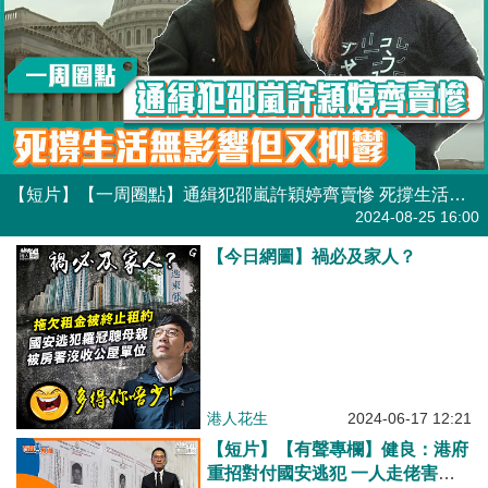
【短片】【一周圈點】通緝犯邵嵐許穎婷齊賣慘 死撐生活無影響但又抑鬱
有聲專欄
2024-08-25 16:00
【今日網圖】禍必及家人？
港人花生
2024-06-17 12:21
【短片】【有聲專欄】健良：港府
重招對付國安逃犯 一人走佬害己