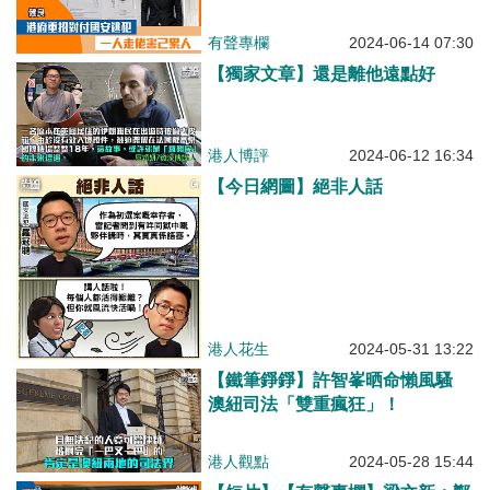
累人
有聲專欄
2024-06-14 07:30
【獨家文章】還是離他遠點好
港人博評
2024-06-12 16:34
【今日網圖】絕非人話
港人花生
2024-05-31 13:22
【鐵筆錚錚】許智峯晒命懶風騷
澳紐司法「雙重瘋狂」！
港人觀點
2024-05-28 15:44