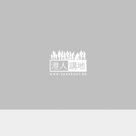
【特備節目】【焦點短打-我在灣區看兩會】EP782：冼漢廸：香港超級聯繫人助內地遊戲出海 人工智能賦予重大機遇
港人直播
2025-03-07 21:30
【短片】【以食為媒】青海食材遞
上美味「名片」 香港餐飲業大佬
都話正！
港人點播
2025-02-21 07:30
【美酒佳餚】饕客聚首香江「寧夏
醇酒饗宴」 共商對外推廣寧夏葡