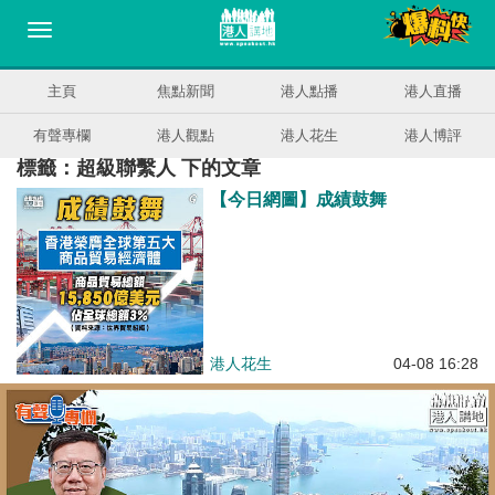
主頁
焦點新聞
港人點播
港人直播
有聲專欄
港人觀點
港人花生
港人博評
標籤：超級聯繫人 下的文章
【今日網圖】成績鼓舞
港人花生
04-08 16:28