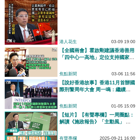
港人花生
03-09 19:00
【全國兩會】霍啟剛建議香港善用
「四中心一高地」定位支持國家產
業轉型 利用服務型經濟優勢助力
實現「共同富裕」
焦點新聞
03-06 11:56
【說好香港故事】香港11月首辦國
際刑警周年大會 周一鳴：繼續擦
亮港警隊金漆招牌
焦點新聞
01-05 15:09
【短片】【有聲專欄】一周圈點：
解讀《施政報告》「主動風」 棄
短期「派糖」謀長遠布局！
有聲專欄
2025-09-21 16:00