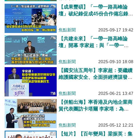
【成果豐碩】「一帶一路高峰論
壇」破紀錄促成45份合作備忘錄
逾800場一對一項目對接會
焦點新聞
2025-09-17 19:42
【共建未來】「一帶一路高峰論
壇」開幕 李家超：與「一帶一
路」國家簽署9份諒解備忘錄及合
作協議
焦點新聞
2025-09-10 18:08
【國安法五周年】李家超：要繼續
維護國家安全、全面拼經濟謀發展
惠民生
焦點新聞
2025-06-21 13:47
【併船出海】率香港及內地企業商
貿代表團訪卡塔爾 李家塔：為香
港開拓商機、為國家發展增添動力
焦點新聞
2025-05-12 12:21
【短片】【百年變局】梁振英：集