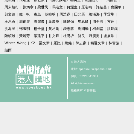
屈穎妍
|
張瑞蓮
|
顧敏康
|
《港人講地》編輯室
|
焦點短打
|
一周圈點
|
周末短打
|
劉炳章
|
梁世民
|
馬浩文
|
何濼生
|
原姿晴
|
許紹基
|
麥國華
|
郭文緯
|
錢一帆
|
秦島
|
胡曉明
|
周浩鼎
|
田北辰
|
鄔滿海
|
季霆剛
|
王惠貞
|
周伯展
|
潘麗瓊
|
葉慶寧
|
陳建強
|
馬恩國
|
周全浩
|
方舟
|
洪為民
|
鄧淑明
|
楊全盛
|
黃均瑜
|
錢志庸
|
劉國勳
|
柯創盛
|
洪錦鉉
|
陸頌雄
|
黃麗芳
|
嚴建平
|
甘文鋒
|
杜礎圻
|
健良
|
聶廣男
|
盧展常
|
Winter Wong
|
K2
|
梁文新
|
羅崑
|
姚銘
|
陳志豪
|
精選文章
|
林奮強
|
囍雨
© 港人講地
電郵: speakout@speakout.hk
傳真: 85228041301
All rights reserved.
版權所有 不得轉載