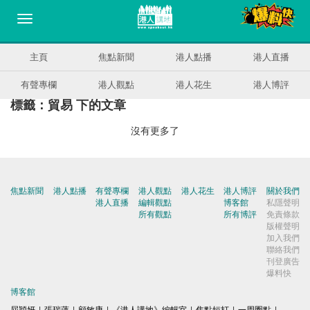
主頁
焦點新聞
港人點播
港人直播
有聲專欄
港人觀點
港人花生
港人博評
標籤：貿易 下的文章
沒有更多了
焦點新聞
港人點播
有聲專欄
港人觀點
港人花生
港人博評
關於我們
港人直播
編輯觀點
博客館
私隱聲明
所有觀點
所有博評
免責條款
版權聲明
加入我們
聯絡我們
刊登廣告
爆料快
博客館