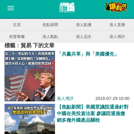
主頁
焦點新聞
港人點播
港人直播
有聲專欄
港人觀點
港人花生
港人博評
標籤：貿易 下的文章
「共贏共享」與「美國優先」
港人博評
2018-07-29 10:00
【焦點新聞】美國眾議院通過針對
中國在美投資法案 參議院通過撤
銷多種外國產品關稅