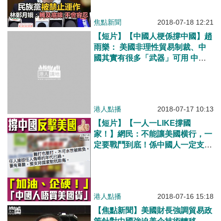
焦點新聞
2018-07-18 12:21
【短片】【中國人梗係撐中國】趙
雨樂： 美國非理性貿易制裁、中
國其實有很多「武器」可用 中方
克制係負責任政府的態度、做生意
要雙贏愉快、不是求人
港人點播
2018-07-17 10:13
【短片】【一人一LIKE撐國
家！】網民：不能讓美國横行，一
定要戰鬥到底！係中國人一定支持
國家！
港人點播
2018-07-16 15:18
【焦點新聞】美國財長強調貿易政