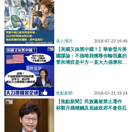
港人博評
2018-07-22 16:46
【美國又抹黑中國？】華春瑩斥美
國謬論：不搞唯我獨尊你輸我贏的
零和博弈是中方一直大力倡導和大
聲呼籲的
焦點新聞
2018-07-21 15:24
【焦點新聞】民族黨被禁止運作
林鄭月娥稱觸及底線政府不會容忍