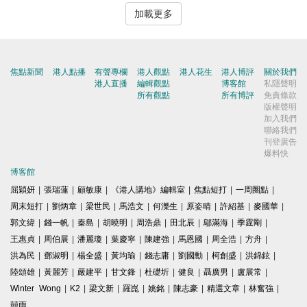
加載更多
焦點新聞
港人點播
有聲專欄
港人觀點
港人花生
港人博評
關於我們
港人直播
編輯觀點
博客館
私隱聲明
所有觀點
所有博評
免責條款
版權聲明
加入我們
聯絡我們
刊登廣告
爆料快
博客館
屈穎妍
|
張瑞蓮
|
顧敏康
|
《港人講地》編輯室
|
焦點短打
|
一周圈點
|
周末短打
|
劉炳章
|
梁世民
|
馬浩文
|
何濼生
|
原姿晴
|
許紹基
|
麥國華
|
郭文緯
|
錢一帆
|
秦島
|
胡曉明
|
周浩鼎
|
田北辰
|
鄔滿海
|
季霆剛
|
王惠貞
|
周伯展
|
潘麗瓊
|
葉慶寧
|
陳建強
|
馬恩國
|
周全浩
|
方舟
|
洪為民
|
鄧淑明
|
楊全盛
|
黃均瑜
|
錢志庸
|
劉國勳
|
柯創盛
|
洪錦鉉
|
陸頌雄
|
黃麗芳
|
嚴建平
|
甘文鋒
|
杜礎圻
|
健良
|
聶廣男
|
盧展常
|
Winter Wong
|
K2
|
梁文新
|
羅崑
|
姚銘
|
陳志豪
|
精選文章
|
林奮強
|
囍雨