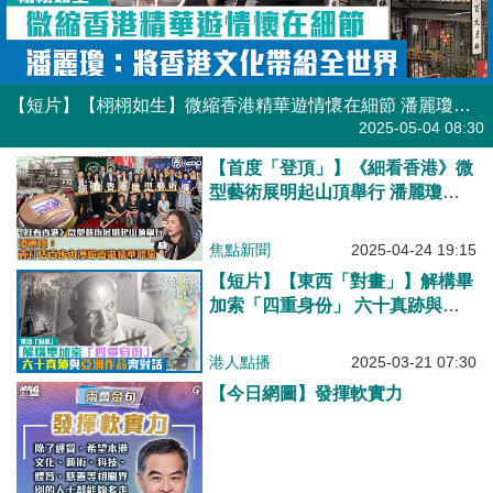
【短片】【栩栩如生】微縮香港精華遊情懷在細節 潘麗瓊：將香港文化帶給全世界
港人點播
2025-05-04 08:30
【首度「登頂」】《細看香港》微
型藝術展明起山頂舉行 潘麗瓊：
冀打造百步內漫遊香港精華體驗
焦點新聞
2025-04-24 19:15
【短片】【東西「對畫」】解構畢
加索「四重身份」 六十真跡與亞
洲作品齊對話
港人點播
2025-03-21 07:30
【今日網圖】發揮軟實力