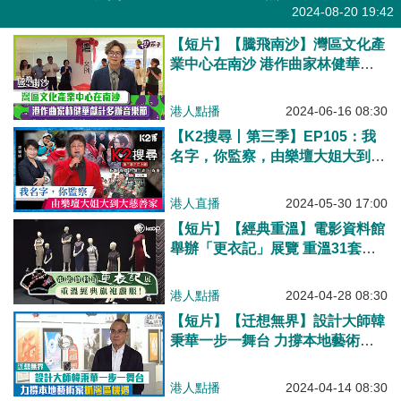
焦點新聞
2024-08-20 19:42
【短片】【騰飛南沙】灣區文化產
業中心在南沙 港作曲家林健華獻
計多辦音樂節
港人點播
2024-06-16 08:30
【K2搜尋丨第三季】EP105：我
名字，你監察，由樂壇大姐大到大
慈善家
港人直播
2024-05-30 17:00
【短片】【經典重溫】電影資料館
舉辦「更衣記」展覽 重溫31套經
典旗袍戲服！
港人點播
2024-04-28 08:30
【短片】【迁想無界】設計大師韓
秉華一步一舞台 力撐本地藝術家
抓灣區機遇
港人點播
2024-04-14 08:30