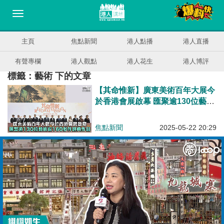
主頁
焦點新聞
港人點播
港人直播
有聲專欄
港人觀點
港人花生
港人博評
標籤：藝術 下的文章
【其命惟新】廣東美術百年大展今
於香港會展啟幕 匯聚逾130位藝術
家160多件經典作品
焦點新聞
2025-05-22 20:29