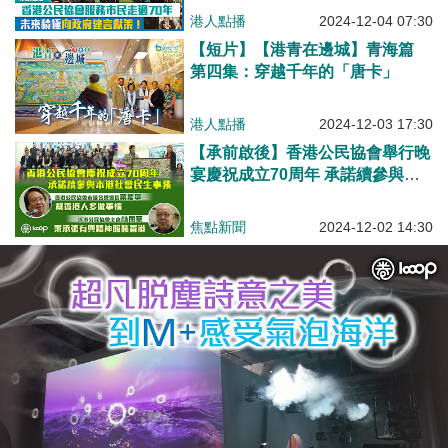
港人點播
2024-12-04 07:30
【短片】【港青在邊城】青海篇
第四集：穿越千年的「唐卡」
港人點播
2024-12-03 17:30
【承前啟後】香港公民協會舉行晚
宴慶祝成立70周年 承諾續參與本
港社會民生事務 葉慶寧：幫香港
人多做事情、林國華：秉承張有興
焦點新聞
2024-12-02 14:30
精神服務香港、