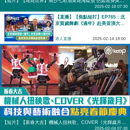
【短片】【花花世界】南沙七彩油菜花海綻放 仿如置身莫奈油畫世界
港人點播
2025-02-18 07:30
【直播】【焦點短打】EP765：北
京賀歲舞劇《過年》赴美首演大獲
好評 美政客攻訐質疑徒留笑柄？
港人直播
2025-02-14 18:00
【短片】【新春大吉】機械人扭秧歌、COVER《光輝歲月》 科技與藝術融合點亮春節慶典
港人點播
2025-02-04 07:30