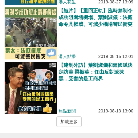
港人花生
2019-08-27 13:09
【短片】【重回正軌】臨時禁制令
成功阻圍堵機場、葉劉淑儀：法庭
命令具權威、可減少機場警民衝突
港人點播
2019-08-15 12:01
【建制外訪】葉劉淑儀和鍾國斌決
定訪美 梁振英：任由反對派抹
黑，受害的是工商界
焦點新聞
2019-08-13 13:00
加載更多