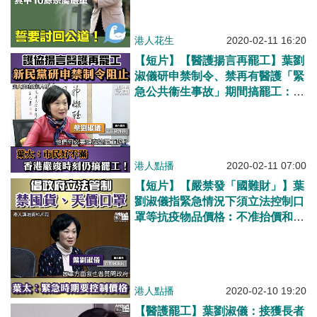
港人花生
2020-02-11 16:20
【短片】【醫護揚言再罷工】葉劉
淑儀研申禁制令、禁再有醫護「緊
急公共衞生事故」期間搞罷工：香
港很多市民好不滿，點解仲要喺香
港抗疫工作嚴峻時搞罷工呢？
港人點播
2020-02-11 07:00
【短片】【嚴禁發「國難財」】葉
劉淑儀指緊急情況下須立法控制口
罩等抗疫物品價格︰不准抬價和囤
積、​儲備商品管制條例現不適用，
因此要另立新法
港人點播
2020-02-10 19:20
【醫護罷工】葉劉淑儀：接獲長者