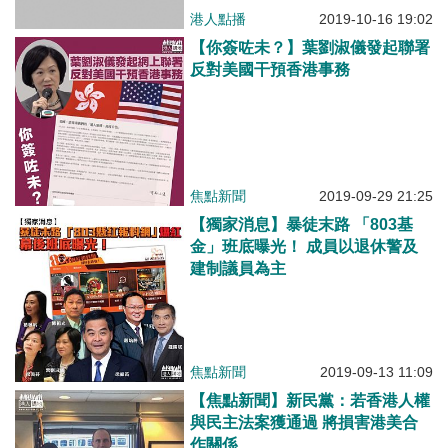
港人點播
2019-10-16 19:02
【你簽咗未？】葉劉淑儀發起聯署
反對美國干預香港事務
焦點新聞
2019-09-29 21:25
【獨家消息】暴徒末路 「803基
金」班底曝光！ 成員以退休警及
建制議員為主
焦點新聞
2019-09-13 11:09
【焦點新聞】新民黨：若香港人權
與民主法案獲通過 將損害港美合
作關係