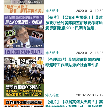
港人點播
2020-01-31 10:32
【短片】【惡意針對警隊！】葉建
源要求檢討警隊調整薪酬要考慮民
意 葉劉淑儀KO：民調有偏頗、警
隊做了外國國民防䘙軍甚至軍隊的
工作、昨日（19日）又有幾名警員
被私了
港人點播
2020-01-21 13:08
【合理津貼】葉劉淑儀指警隊的巨
額超時工作津貼源於社會事件多
港人花生
2019-12-13 17:12
【短片】【取居英權太天真？】葉