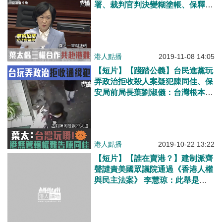
署、裁判官判決變糊塗帳、保釋條
件欠指引 葉太建議行政、司法、
立法應共同合作
港人點播
2019-11-08 14:05
【短片】【踐踏公義】台民進黨玩
弄政治拒收殺人案疑犯陳同佳、保
安局前局長葉劉淑儀：台灣根本係
玩嘢！香港無域外管轄權、如果可
以檢控佢、早就檢控咗佢
港人點播
2019-10-22 13:22
【短片】【誰在賣港？】建制派齊
聲譴責美國眾議院通過《香港人權
與民主法案》 李慧琼：此舉是政
治操作、藉香港情況拖國家後腿
葉太：公民黨催促美國傷害香港、
非常憤慨！