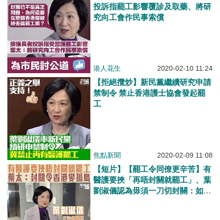
投訴指罷工影響覆診及取藥、將研
究向工會作民事索償
港人花生
2020-02-10 11:24
【拒絕攬炒】新民黨繼續研究申請
禁制令 禁止香港護士協會發起罷
工
焦點新聞
2020-02-09 11:08
【短片】【罷工令同僚更辛苦】有
醫護要挾「再唔封關就罷工」、葉
劉淑儀認為毋須一刀切封關：如果
我們要長期作戰、封關會令香港變
孤島！