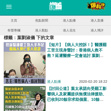
主頁
焦點新聞
港人點播
港人直播
有聲專欄
港人觀點
港人花生
港人博評
標籤：葉劉淑儀 下的文章
【短片】【病人大控訴！】醫護罷
工苦主現身聲討：香港​病人救不
救？延遲醫療一定會追討 葉劉淑
儀︰共收到23宗個案
港人點播
2020-02-20 18:22
【討回公道】葉太承諾向受罷工影
響病人及家屬提供無償法律援助、
已收到20餘宗求助個案、10餘宗
屬嚴重