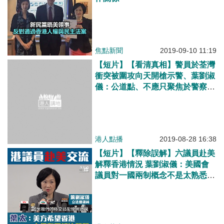
焦點新聞
2019-09-10 11:19
【短片】【看清真相】警員於荃灣
衝突被圍攻向天開槍示警、葉劉淑
儀：公道點、不應只聚焦於警察開
槍、暴徒也有放汽油彈
港人點播
2019-08-28 16:38
【短片】【釋除誤解】六議員赴美
解釋香港情況 葉劉淑儀：美國會
議員對一國兩制概念不是太熟悉、
以為香港人權自由被打壓、不擔心
制裁香港草案會在短期內成事實