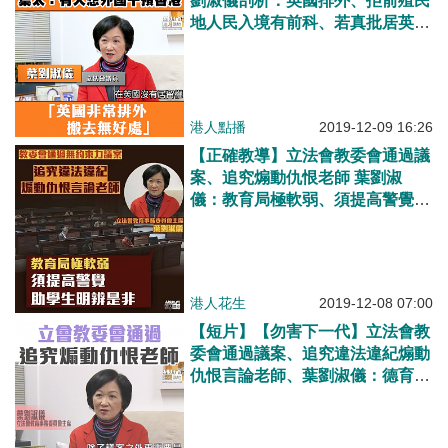
劉淑儀剖析：英國排外、拒前殖民
地人民入境有前科、若真批居英
權、須計算香港約二百萬人持
BNO、英國面臨脫歐分裂危機、
搬去無好處
港人點播
2019-12-09 16:26
【正確教導】立法會教委會通過議
案、追究煽動仇恨老師 葉劉淑
儀：教育局極軟弱、須提高警覺、
助學生明辨是非
港人花生
2019-12-08 07:00
【短片】【勿害下一代】立法會教
委會通過議案、追究違法違紀煽動
仇恨言論老師、葉劉淑儀：德育失
敗、教育局極軟弱、須提高警覺、
做好監察、助學生明辨是非