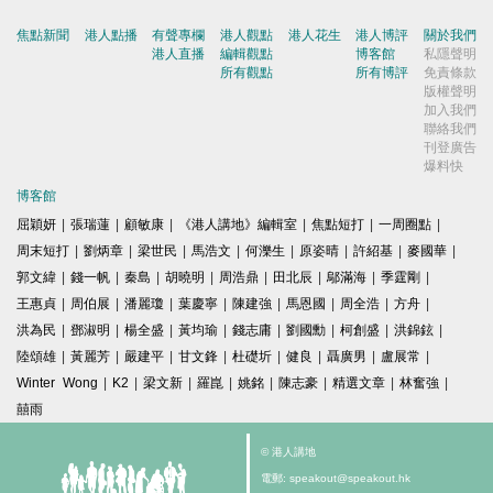
焦點新聞
港人點播
有聲專欄
港人觀點
港人花生
港人博評
關於我們
港人直播
編輯觀點
博客館
私隱聲明
所有觀點
所有博評
免責條款
版權聲明
加入我們
聯絡我們
刊登廣告
爆料快
博客館
屈穎妍
|
張瑞蓮
|
顧敏康
|
《港人講地》編輯室
|
焦點短打
|
一周圈點
|
周末短打
|
劉炳章
|
梁世民
|
馬浩文
|
何濼生
|
原姿晴
|
許紹基
|
麥國華
|
郭文緯
|
錢一帆
|
秦島
|
胡曉明
|
周浩鼎
|
田北辰
|
鄔滿海
|
季霆剛
|
王惠貞
|
周伯展
|
潘麗瓊
|
葉慶寧
|
陳建強
|
馬恩國
|
周全浩
|
方舟
|
洪為民
|
鄧淑明
|
楊全盛
|
黃均瑜
|
錢志庸
|
劉國勳
|
柯創盛
|
洪錦鉉
|
陸頌雄
|
黃麗芳
|
嚴建平
|
甘文鋒
|
杜礎圻
|
健良
|
聶廣男
|
盧展常
|
Winter Wong
|
K2
|
梁文新
|
羅崑
|
姚銘
|
陳志豪
|
精選文章
|
林奮強
|
囍雨
© 港人講地
電郵: speakout@speakout.hk