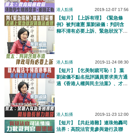
港人點播
2019-12-07 17:56
【短片】【上訴有理】《緊急條
例》被判違憲 葉劉淑儀︰判詞含
糊不清有必要上訴、緊急狀況下不
可沒緊急方法去處理
港人點播
2019-11-24 08:30
【短片】【乞美制裁可恥！】 葉
劉淑儀不點名批評議員要求美方通
過《香港人權與民主法案》、才是
削弱本港的高度自治​︰助長某些議
員氣燄、協助本港逃犯逃亡
港人點播
2019-11-23 12:00
【短片】【共赴港難】連珠炮轟司
法界：高院法官竟參與遊行及聯