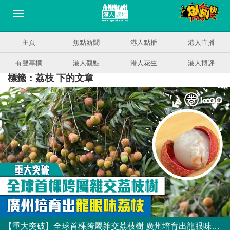
主頁
焦點新聞
港人點播
港人直播
有聲專欄
港人觀點
港人花生
港人博評
標籤：荔枝 下的文章
【重大突破】全球首棵跨屬雜交荔枝樹 廣州培育出龍眼味荔枝