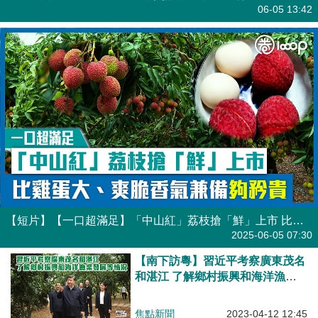
焦點新聞
06-05 13:42
【短片】【一口超滿足】「中山紅」荔枝搶「鮮」上市 比雞蛋大、爽脆香氣兼備夠矜貴
港人點播
2025-06-05 07:30
【南下訪粵】習近平考察廣東茂名
和湛江 了解鄉村振興和海洋漁業
發展等情況
焦點新聞
2023-04-12 12:45