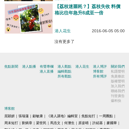
【荔枝迷噩耗？】荔枝失收 料價
格比往年急升8成至一倍
港人花生
2016-06-05 05:00
沒有更多了
焦點新聞
港人點播
有聲專欄
港人觀點
港人花生
港人博評
關於我們
港人直播
編輯觀點
博客館
私隱聲明
所有觀點
所有博評
免責條款
版權聲明
加入我們
聯絡我們
刊登廣告
爆料快
博客館
屈穎妍
|
張瑞蓮
|
顧敏康
|
《港人講地》編輯室
|
焦點短打
|
一周圈點
|
周末短打
|
劉炳章
|
梁世民
|
馬浩文
|
何濼生
|
原姿晴
|
許紹基
|
麥國華
|