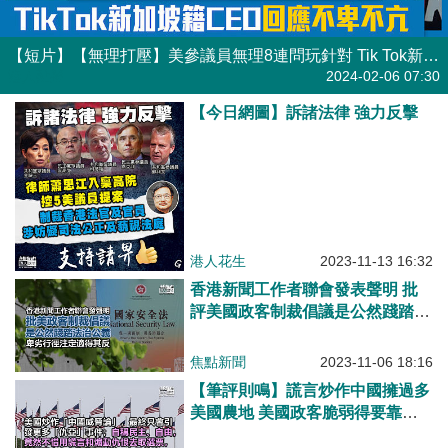
【短片】【無理打壓​】美參議員無理8連問玩針對 Tik Tok新加坡籍CEO回應不卑不亢
港人點播
2024-02-06 07:30
【今日網圖】訴諸法律 強力反擊
港人花生
2023-11-13 16:32
香港新聞工作者聯會發表聲明 批
評美國政客制裁倡議是公然踐踏法
治公義
焦點新聞
2023-11-06 18:16
【筆評則鳴】謊言炒作中國擁過多
美國農地 美國政客脆弱得要靠抹
黑治國？