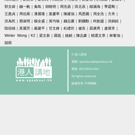
郭文緯
|
錢一帆
|
秦島
|
胡曉明
|
周浩鼎
|
田北辰
|
鄔滿海
|
季霆剛
|
王惠貞
|
周伯展
|
潘麗瓊
|
葉慶寧
|
陳建強
|
馬恩國
|
周全浩
|
方舟
|
洪為民
|
鄧淑明
|
楊全盛
|
黃均瑜
|
錢志庸
|
劉國勳
|
柯創盛
|
洪錦鉉
|
陸頌雄
|
黃麗芳
|
嚴建平
|
甘文鋒
|
杜礎圻
|
健良
|
聶廣男
|
盧展常
|
Winter Wong
|
K2
|
梁文新
|
羅崑
|
姚銘
|
陳志豪
|
精選文章
|
林奮強
|
囍雨
© 港人講地
電郵: speakout@speakout.hk
傳真: 85228041301
All rights reserved.
版權所有 不得轉載