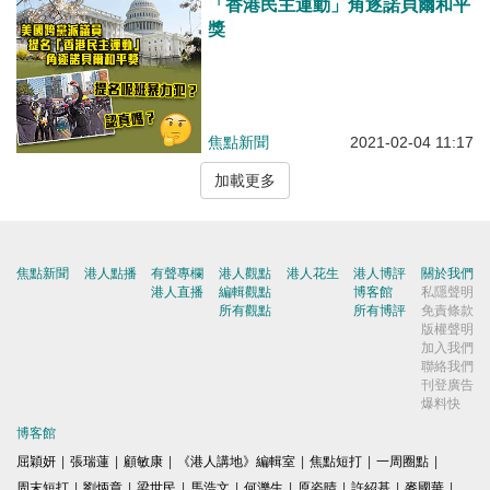
「香港民主運動」角逐諾貝爾和平
獎
焦點新聞
2021-02-04 11:17
加載更多
焦點新聞
港人點播
有聲專欄
港人觀點
港人花生
港人博評
關於我們
港人直播
編輯觀點
博客館
私隱聲明
所有觀點
所有博評
免責條款
版權聲明
加入我們
聯絡我們
刊登廣告
爆料快
博客館
屈穎妍
|
張瑞蓮
|
顧敏康
|
《港人講地》編輯室
|
焦點短打
|
一周圈點
|
周末短打
|
劉炳章
|
梁世民
|
馬浩文
|
何濼生
|
原姿晴
|
許紹基
|
麥國華
|