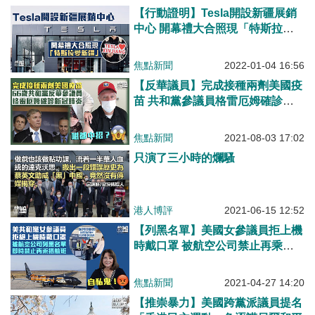
【行動證明】Tesla開設新疆展銷
中心 開幕禮大合照現「特斯拉愛
新疆」
焦點新聞
2022-01-04 16:56
【反華議員】完成接種兩劑美國疫
苗 共和黨參議員格雷厄姆確診新
冠肺炎
焦點新聞
2021-08-03 17:02
只演了三小時的爛騷
港人博評
2021-06-15 12:52
【列黑名單】美國女參議員拒上機
時戴口罩 被航空公司禁止再乘搭
航班
焦點新聞
2021-04-27 14:20
【推崇暴力】美國跨黨派議員提名