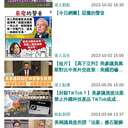
港人觀點
2023-10-02 18:30
【今日網圖】惡魔的聲音
港人花生
2023-10-02 15:00
【短片】【高下立判】美參議員萬
斯對比中美外交政策：美國恐嚇、
說教 而中國修路建橋、為貧困人
口提供食物
港人點播
2023-05-05 15:00
【封殺TikTok？】美參議員提法案
禁止外國科技產品 TikTok或成檢
討對象之一
焦點新聞
2023-03-06 13:37
美兩議員提所謂「法案」搬石砸腳