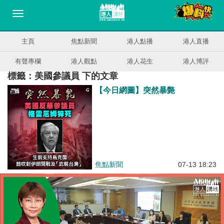
主頁
焦點新聞
港人點播
港人直播
有聲專欄
港人觀點
港人花生
港人博評
標籤：美國參議員 下的文章
【今日網圖】突然暴斃
焦點新聞
07-13 18:23