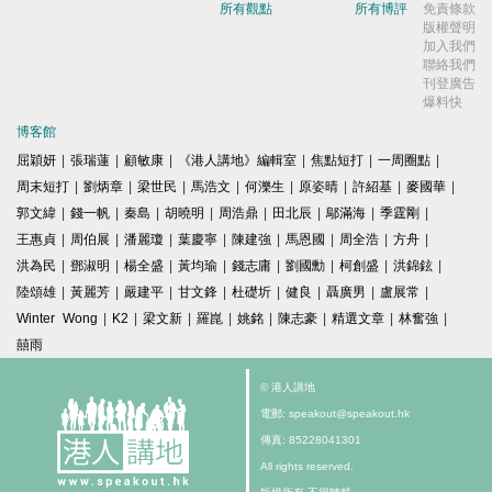
所有觀點
所有博評
免責條款
版權聲明
加入我們
聯絡我們
刊登廣告
爆料快
博客館
屈穎妍
|
張瑞蓮
|
顧敏康
|
《港人講地》編輯室
|
焦點短打
|
一周圈點
|
周末短打
|
劉炳章
|
梁世民
|
馬浩文
|
何濼生
|
原姿晴
|
許紹基
|
麥國華
|
郭文緯
|
錢一帆
|
秦島
|
胡曉明
|
周浩鼎
|
田北辰
|
鄔滿海
|
季霆剛
|
王惠貞
|
周伯展
|
潘麗瓊
|
葉慶寧
|
陳建強
|
馬恩國
|
周全浩
|
方舟
|
洪為民
|
鄧淑明
|
楊全盛
|
黃均瑜
|
錢志庸
|
劉國勳
|
柯創盛
|
洪錦鉉
|
陸頌雄
|
黃麗芳
|
嚴建平
|
甘文鋒
|
杜礎圻
|
健良
|
聶廣男
|
盧展常
|
Winter Wong
|
K2
|
梁文新
|
羅崑
|
姚銘
|
陳志豪
|
精選文章
|
林奮強
|
囍雨
© 港人講地
電郵: speakout@speakout.hk
傳真: 85228041301
All rights reserved.