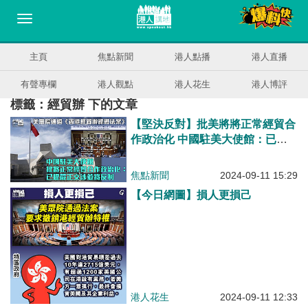
主頁
焦點新聞
港人點播
港人直播
有聲專欄
港人觀點
港人花生
港人博評
標籤：經貿辦 下的文章
【堅決反對】批美將將正常經貿合
作政治化 中國駐美大使館：已提
嚴正交涉並將反制
焦點新聞
2024-09-11 15:29
【今日網圖】損人更損己
港人花生
2024-09-11 12:33