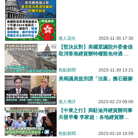
港人花生
2023-11-30 17:30
【堅決反對】美國眾議院外委會倡
取消香港經貿辦特權豁免待遇 外
交部駐港公署：打「法案牌」干預
港事務注定失敗
焦點新聞
2023-11-30 13:21
美兩議員提所謂「法案」搬石砸腳
港人博評
2023-02-23 09:00
【中東之行】與駐迪拜經貿辦同事
共晉早餐 李家超：各地經貿辦同
心協力，積極向世界說好香港故事
焦點新聞
2023-02-10 10:59