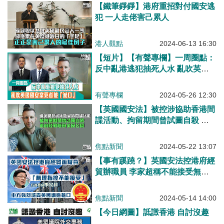
【鐵筆錚錚】港府重招對付國安逃
犯 一人走佬害己累人
港人觀點
2024-06-13 16:30
【短片】【有聲專欄】一周圈點：
反中亂港逃犯抽死人水 亂吹英國
國安案死者被「滅口」
有聲專欄
2024-05-26 12:30
【英國國安法】被控涉協助香港間
諜活動、拘留期間曾試圖自殺 英
前陸戰隊員伏屍公園
焦點新聞
2024-05-22 13:07
【事有蹊蹺？】英國安法控港府經
貿辦職員 李家超稱不能接受無理
指控、中方強烈譴責英國編造藉口
焦點新聞
2024-05-14 14:00
【今日網圖】詆譭香港 自討沒趣