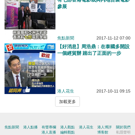
參展
焦點新聞
2017-11-12 07:00
【好消息】周浩鼎：在泰國多開設
一個經貿辦 踏出了正面的一步
港人花生
2017-10-11 09:15
加載更多
焦點新聞
港人點播
有聲專欄
港人觀點
港人花生
港人博評
關於我們
港人直播
編輯觀點
博客館
私隱聲明