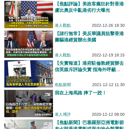
【焦點評論】美政客瘋狂針對香港
盧比奧反中亂港劣行大曝光
港人觀點
2022-12-26 18:30
【諸行無常】美反華議員狙擊香港
圖驅港經貿辦出美國
港人觀點
2022-12-19 18:15
【失實報道】港府駐倫敦經貿辦去
信英媒斥評論失實 指海外呼籲人
不投票亦屬犯法
焦點新聞
2021-12-12 11:30
我在上海馬路 摔了一跤！
港人博評
2020-12-12 08:00
【焦點新聞】巴塞羅那亞洲電影節
有七部香港電影或與內地合製電影