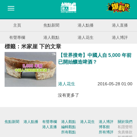
主頁
焦點新聞
港人點播
港人直播
有聲專欄
港人觀點
港人花生
港人博評
標籤：米家崖 下的文章
【世界搜奇】中國人自 5,000 年前
已開始釀造啤酒？
港人花生
2016-05-28 01:00
沒有更多了
焦點新聞
港人點播
有聲專欄
港人觀點
港人花生
港人博評
關於我們
港人直播
編輯觀點
博客館
私隱聲明
所有觀點
所有博評
免責條款