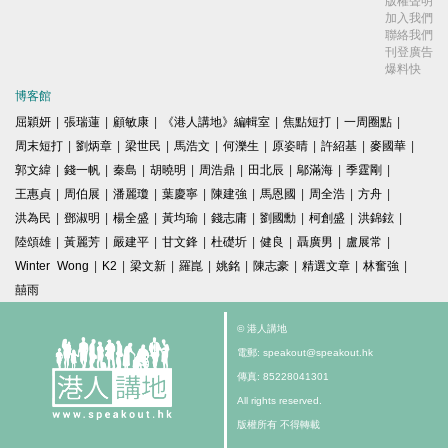
版權聲明
加入我們
聯絡我們
刊登廣告
爆料快
博客館
屈穎妍
|
張瑞蓮
|
顧敏康
|
《港人講地》編輯室
|
焦點短打
|
一周圈點
|
周末短打
|
劉炳章
|
梁世民
|
馬浩文
|
何濼生
|
原姿晴
|
許紹基
|
麥國華
|
郭文緯
|
錢一帆
|
秦島
|
胡曉明
|
周浩鼎
|
田北辰
|
鄔滿海
|
季霆剛
|
王惠貞
|
周伯展
|
潘麗瓊
|
葉慶寧
|
陳建強
|
馬恩國
|
周全浩
|
方舟
|
洪為民
|
鄧淑明
|
楊全盛
|
黃均瑜
|
錢志庸
|
劉國勳
|
柯創盛
|
洪錦鉉
|
陸頌雄
|
黃麗芳
|
嚴建平
|
甘文鋒
|
杜礎圻
|
健良
|
聶廣男
|
盧展常
|
Winter Wong
|
K2
|
梁文新
|
羅崑
|
姚銘
|
陳志豪
|
精選文章
|
林奮強
|
囍雨
© 港人講地
電郵: speakout@speakout.hk
傳真: 85228041301
All rights reserved.
版權所有 不得轉載